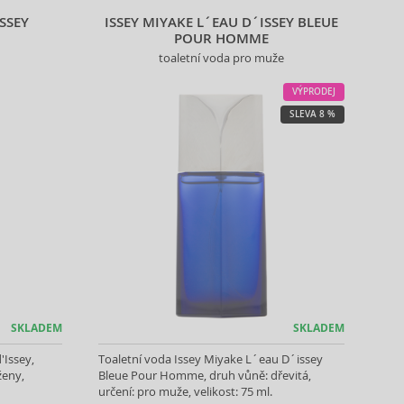
ISSEY
ISSEY MIYAKE L´EAU D´ISSEY BLEUE
POUR HOMME
toaletní voda pro muže
VÝPRODEJ
SLEVA 8 %
SKLADEM
SKLADEM
'Issey,
Toaletní voda Issey Miyake L´eau D´issey
ženy,
Bleue Pour Homme, druh vůně: dřevitá,
určení: pro muže, velikost: 75 ml.