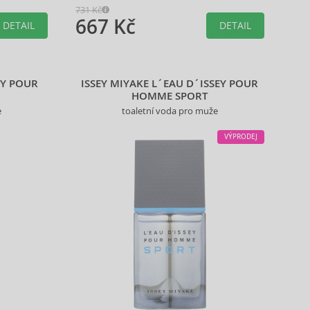
731 Kč
667 Kč
DETAIL
DETAIL
EY POUR
ISSEY MIYAKE L´EAU D´ISSEY POUR
HOMME SPORT
e
toaletní voda pro muže
VÝPRODEJ