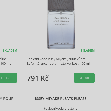
SKLADEM
SKLADEM
vůně:
Toaletní voda Issey Miyake , druh vůně:
 100 ml.
kořenitá, určení: pro muže, velikost: 100 ml.
791 Kč
DETAIL
DETAIL
EY POUR
ISSEY MIYAKE PLEATS PLEASE
e
toaletní voda pro ženy