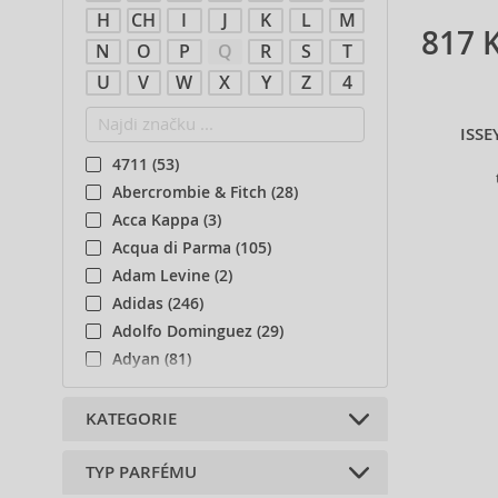
H
CH
I
J
K
L
M
817 
N
O
P
Q
R
S
T
U
V
W
X
Y
Z
4
ISSE
4711 (53)
Abercrombie & Fitch (28)
Acca Kappa (3)
Acqua di Parma (105)
Adam Levine (2)
Adidas (246)
Adolfo Dominguez (29)
Adyan (81)
Afnan (93)
Agent Provocateur (13)
KATEGORIE
Aigner (43)
Ajmal (168)
TYP PARFÉMU
Refillable (3)