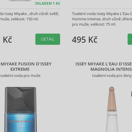
SKLADEM 1 KS
da Issey Miyake , druh vůně: svěží,
Toaletní voda Issey Miyake L'Eau 
muže, velikost: 150 ml.
Homme Intense, druh vůně: dřevitá
pro muže, velikost: 75 ml.
 Kč
495 Kč
DETAIL
 MIYAKE FUSION D'ISSEY
ISSEY MIYAKE L'EAU D'ISS
EXTREME
MAGNOLIA INTENS
toaletní voda pro muže
toaletní voda pro ženy