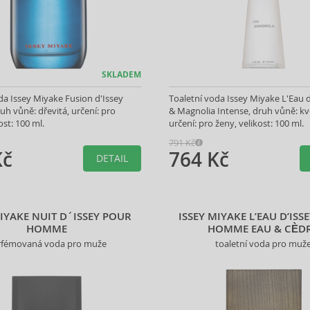
SKLADEM
da Issey Miyake Fusion d'Issey
Toaletní voda Issey Miyake L'Eau d
uh vůně: dřevitá, určení: pro
& Magnolia Intense, druh vůně: kv
ost: 100 ml.
určení: pro ženy, velikost: 100 ml.
791 Kč
Kč
764 Kč
DETAIL
MIYAKE NUIT D´ISSEY POUR
ISSEY MIYAKE L’EAU D’ISS
HOMME
HOMME EAU & CÈD
rfémovaná voda pro muže
toaletní voda pro muž