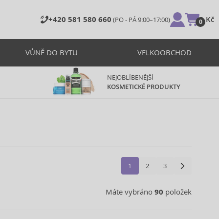
+420 581 580 660
0 Kč
(PO - PÁ 9:00–17:00)
0
VŮNĚ DO BYTU
VELKOOBCHOD
NEJOBLÍBENĚJŠÍ
KOSMETICKÉ PRODUKTY
1
2
3
Máte vybráno
90
položek