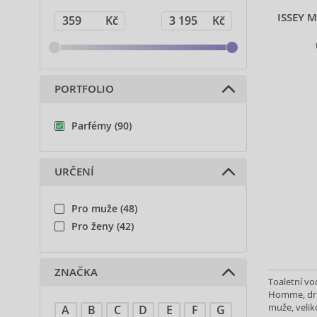
ISSEY 
PORTFOLIO
Parfémy (90)
URČENÍ
Pro muže (48)
Pro ženy (42)
ZNAČKA
Toaletní vo
Homme, druh
muže, velik
A
B
C
D
E
F
G