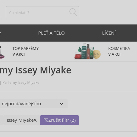
Y
PLEŤ A TĚLO
LÍČENÍ
TOP PARFÉMY
KOSMETIKA
V AKCI
V AKCI
my Issey Miyake
Parfémy Issey Miyake
Issey Miyake
Zrušit filtr (2)