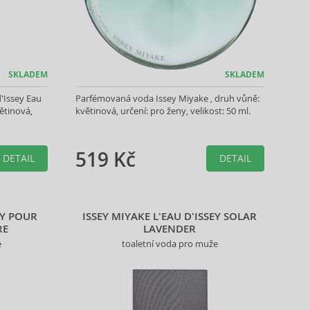
SKLADEM
SKLADEM
'Issey Eau
Parfémovaná voda Issey Miyake , druh vůně:
ětinová,
květinová, určení: pro ženy, velikost: 50 ml.
519 Kč
DETAIL
DETAIL
EY POUR
ISSEY MIYAKE L'EAU D'ISSEY SOLAR
RE
LAVENDER
e
toaletní voda pro muže