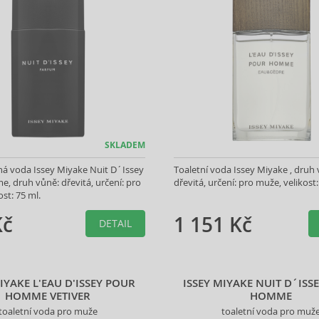
SKLADEM
á voda Issey Miyake Nuit D´Issey
Toaletní voda Issey Miyake , druh 
 druh vůně: dřevitá, určení: pro
dřevitá, určení: pro muže, velikost:
st: 75 ml.
Kč
1 151 Kč
DETAIL
MIYAKE L'EAU D'ISSEY POUR
ISSEY MIYAKE NUIT D´ISS
HOMME VETIVER
HOMME
toaletní voda pro muže
toaletní voda pro muž