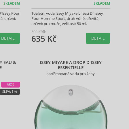
SKLADEM
SKLADEM
D'Issey Pour
Toaletní voda Issey Miyake L´eau D´issey
, určení:
Pour Homme Sport, druh vůně: dřevitá,
určení: pro muže, velikost: 50 ml.
609 Kč
635 Kč
DETAIL
DETAIL
EY EAU &
ISSEY MIYAKE A DROP D'ISSEY
E
ESSENTIELLE
parfémovaná voda pro ženy
AKCE
SLEVA 3 %