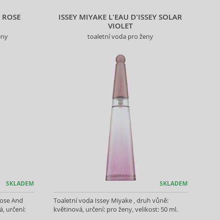
 ROSE
ISSEY MIYAKE L'EAU D'ISSEY SOLAR
VIOLET
eny
toaletní voda pro ženy
SKLADEM
SKLADEM
Rose And
Toaletní voda Issey Miyake , druh vůně:
, určení:
květinová, určení: pro ženy, velikost: 50 ml.