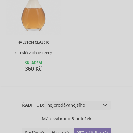
HALSTON CLASSIC
kolínská voda pro ženy
SKLADEM
360 Kč
ŘADIT OD:
Máte vybráno
3
položek
Parfémy
Halston
Zrušit filtr (2)