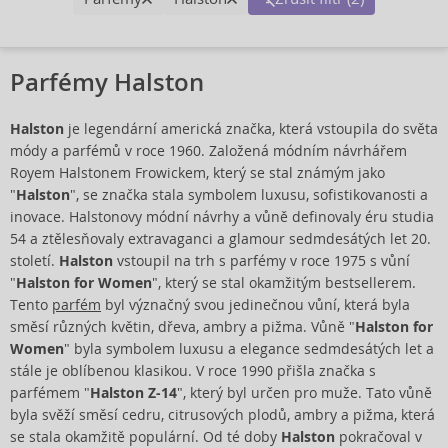
Parfémy Halston
Halston
je legendární americká značka, která vstoupila do světa
módy a parfémů v roce 1960. Založená módním návrhářem
Royem Halstonem Frowickem, který se stal známým jako
"
Halston
", se značka stala symbolem luxusu, sofistikovanosti a
inovace. Halstonovy módní návrhy a vůně definovaly éru studia
54 a ztělesňovaly extravaganci a glamour sedmdesátých let 20.
století.
Halston
vstoupil na trh s parfémy v roce 1975 s vůní
"
Halston for Women
", který se stal okamžitým bestsellerem.
Tento
parfém
byl význačný svou jedinečnou vůní, která byla
směsí různých květin, dřeva, ambry a pižma. Vůně "
Halston for
Women
" byla symbolem luxusu a elegance sedmdesátých let a
stále je oblíbenou klasikou. V roce 1990 přišla značka s
parfémem "
Halston Z-14
", který byl určen pro muže. Tato vůně
byla svěží směsí cedru, citrusových plodů, ambry a pižma, která
se stala okamžitě populární. Od té doby
Halston
pokračoval v