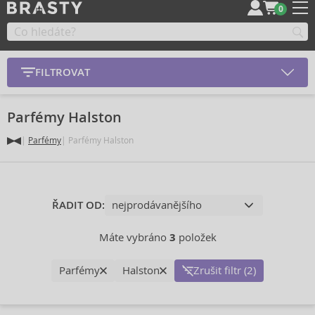
0
FILTROVAT
Parfémy Halston
Parfémy
Parfémy Halston
ŘADIT OD:
Máte vybráno
3
položek
Parfémy
Halston
Zrušit filtr (2)