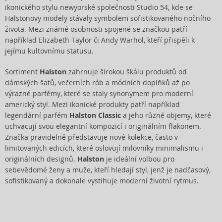
ikonického stylu newyorské společnosti Studio 54, kde se
Halstonovy modely stávaly symbolem sofistikovaného nočního
života. Mezi známé osobnosti spojené se značkou patří
například Elizabeth Taylor či Andy Warhol, kteří přispěli k
jejímu kultovnímu statusu.
Sortiment
Halston
zahrnuje širokou škálu produktů od
dámských šatů, večerních rób a módních doplňků až po
výrazné parfémy, které se staly synonymem pro moderní
americký styl. Mezi ikonické produkty patří například
legendární parfém
Halston Classic
a jeho různé objemy, které
uchvacují svou elegantní kompozicí i originálním flakonem.
Značka pravidelně představuje nové kolekce, často v
limitovaných edicích, které oslovují milovníky minimalismu i
originálních designů.
Halston
je ideální volbou pro
sebevědomé ženy a muže, kteří hledají styl, jenž je nadčasový,
sofistikovaný a dokonale vystihuje moderní životní rytmus.