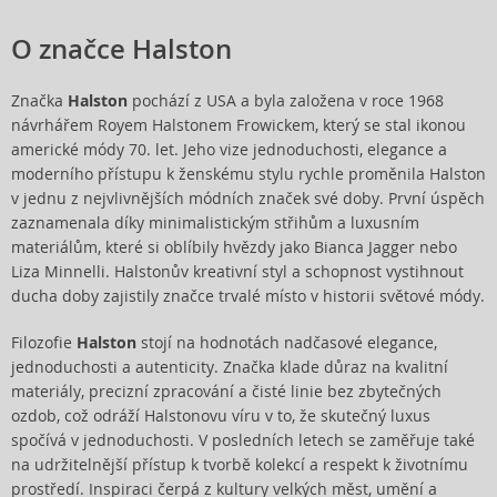
O značce Halston
Značka
Halston
pochází z USA a byla založena v roce 1968
návrhářem Royem Halstonem Frowickem, který se stal ikonou
americké módy 70. let. Jeho vize jednoduchosti, elegance a
moderního přístupu k ženskému stylu rychle proměnila Halston
v jednu z nejvlivnějších módních značek své doby. První úspěch
zaznamenala díky minimalistickým střihům a luxusním
materiálům, které si oblíbily hvězdy jako Bianca Jagger nebo
Liza Minnelli. Halstonův kreativní styl a schopnost vystihnout
ducha doby zajistily značce trvalé místo v historii světové módy.
Filozofie
Halston
stojí na hodnotách nadčasové elegance,
jednoduchosti a autenticity. Značka klade důraz na kvalitní
materiály, precizní zpracování a čisté linie bez zbytečných
ozdob, což odráží Halstonovu víru v to, že skutečný luxus
spočívá v jednoduchosti. V posledních letech se zaměřuje také
na udržitelnější přístup k tvorbě kolekcí a respekt k životnímu
prostředí. Inspiraci čerpá z kultury velkých měst, umění a