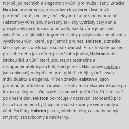
tvorbě jedinečných a elegantních vůní
pro muže i ženy
. Značka
Halston
je známa svým závazkem k vytváření kvalitních
parfémů, které jsou smyslné, elegantní a nezapomenutelné.
Halstonovy vůně jsou navrženy tak, aby vydržely celý den a
poskytovaly pocit luxusu a pohodlí. Každá vůně je pečlivě
vytvořena z nejlepších ingrediencí, aby poskytovala komplexní a
vyváženou vůni, která je příjemná pro nos.
Halston
je značka,
která symbolizuje luxus a sofistikovanost. Ať už hledáte parfém
pro sebe nebo jako dárek pro někoho jiného,
Halston
nabízí
širokou škálu vůní, které jsou stejně jedinečné a
nezapomenutelné jako lidé, kteří je nosí. Halstonovy
parfémy
jsou dokonalým doplňkem pro ty, kteří chtějí vyjádřit svou
individualitu a eleganci. Příběh značky
Halston
a jejích
parfémů je příběhem o inovaci, kreativitě a nekonečné touze po
luxusu a eleganci. Od svých skromných počátků v 60. letech až
po dnešní den,
Halston
pokračuje v nastavení standardů pro
to, co to znamená být luxusní a sofistikovaný v světě módy a
vůní. Parfémy
Halston
jsou symbolem toho, co znamená být
smyslný, sebevědomý a nádherný.