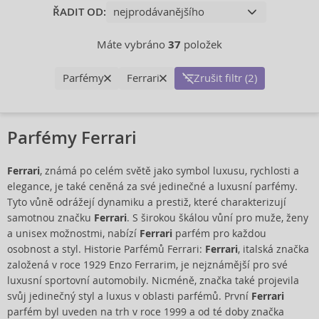
ŘADIT OD:
Máte vybráno
37
položek
Parfémy
Ferrari
Zrušit filtr (2)
Parfémy Ferrari
Ferrari
, známá po celém světě jako symbol luxusu, rychlosti a
elegance, je také ceněná za své jedinečné a luxusní parfémy.
Tyto vůně odrážejí dynamiku a prestiž, které charakterizují
samotnou značku
Ferrari
. S širokou škálou vůní pro muže, ženy
a unisex možnostmi, nabízí
Ferrari
parfém pro každou
osobnost a styl. Historie Parfémů Ferrari:
Ferrari
, italská značka
založená v roce 1929 Enzo Ferrarim, je nejznámější pro své
luxusní sportovní automobily. Nicméně, značka také projevila
svůj jedinečný styl a luxus v oblasti parfémů. První
Ferrari
parfém byl uveden na trh v roce 1999 a od té doby značka