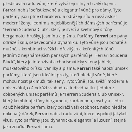
představila řadu vůní, které vytvářejí silný a trvalý dojem.
Ferrari
nabízí sofistikované a elegantní vůně pro dámy. Tyto
parfémy jsou plné charakteru a odrážejí sílu a nezávislost
moderní ženy. Jedním z nejoblíbenějších dámských parfémů je
"Ferrari Scuderia Club", který je svěží a květinový s tóny
bergamotu, hrušky, jasmínu a pižma. Parfémy
Ferrari
pro pány
odrážejí sílu, sebevědomí a dynamiku. Tyto vůně jsou bohaté a
mužné, s kombinací svěžích, dřevitých a kořenitých tónů.
Jedním z nejznámějších pánských parfémů je "Ferrari Scuderia
Black", který je intenzivní a charismatický s tóny jablek,
muškátového oříšku, vanilky a pižma.
Ferrari
také nabízí unisex
parfémy, které jsou ideální pro ty, kteří hledají vůně, které
mohou nosit jak muži, tak ženy. Tyto vůně jsou svěží, moderní a
univerzální, což odráží svobodu a individualitu. Jedním z
oblíbených unisex parfémů je "Ferrari Scuderia Club Unisex",
který kombinuje tóny bergamotu, kardamonu, myrhy a cedru.
Ať už hledáte parfém, který odráží vaši osobnost, nebo hledáte
dokonalý dárek,
Ferrari
nabízí řadu vůní, které uspokojí jakýkoli
vkus. Tyto parfémy jsou dynamické, elegantní a luxusní, stejně
jako značka
Ferrari
sama.