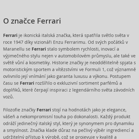
O značce Ferrari
Ferrari
je ikonická italská značka, která spatřila světlo světa v
roce 1947 díky vizionáři Enzu Ferrarimu. Od svých počátků v
Maranellu se
Ferrari
stalo symbolem rychlosti, inovací a
výjimečného stylu nejen v automobilovém průmyslu, ale také ve
světě vůní a kosmetiky. Historie značky je neoddělitelně spjata s
motoristickým sportem a vítězstvími ve Formuli 1, což významně
ovlivnilo její vnímání jako garanta luxusu a výkonu. Postupem
času se
Ferrari
rozšířilo o exkluzivní sortiment parfémů a
doplňků, které čerpají inspiraci z legendárního světa závodních
vozů.
Filozofie značky
Ferrari
stojí na hodnotách jako je elegance,
vášeň a nekompromisní touha po dokonalosti. Každý produkt
odráží jedinečný italský styl, který je synonymem pro dynamiku
a smyslnost. Značka klade důraz na pečlivý výběr ingrediencí a
udržitelný přístup k výrobě, což se projevuje v kvalitě a