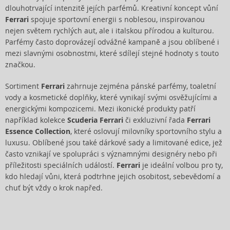
dlouhotrvající intenzitě jejích parfémů. Kreativní koncept vůní
Ferrari
spojuje sportovní energii s noblesou, inspirovanou
nejen světem rychlých aut, ale i italskou přírodou a kulturou.
Parfémy často doprovázejí odvážné kampaně a jsou oblíbené i
mezi slavnými osobnostmi, které sdílejí stejné hodnoty s touto
značkou.
Sortiment
Ferrari
zahrnuje zejména pánské parfémy, toaletní
vody a kosmetické doplňky, které vynikají svými osvěžujícími a
energickými kompozicemi. Mezi ikonické produkty patří
například kolekce
Scuderia Ferrari
či exkluzivní řada
Ferrari
Essence Collection
, které oslovují milovníky sportovního stylu a
luxusu. Oblíbené jsou také dárkové sady a limitované edice, jež
často vznikají ve spolupráci s významnými designéry nebo při
příležitosti speciálních událostí.
Ferrari
je ideální volbou pro ty,
kdo hledají vůni, která podtrhne jejich osobitost, sebevědomí a
chuť být vždy o krok napřed.