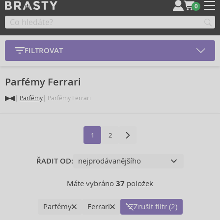
0
FILTROVAT
Parfémy Ferrari
Parfémy
Parfémy Ferrari
1
2
ŘADIT OD:
Máte vybráno
37
položek
Parfémy
Ferrari
Zrušit filtr (2)