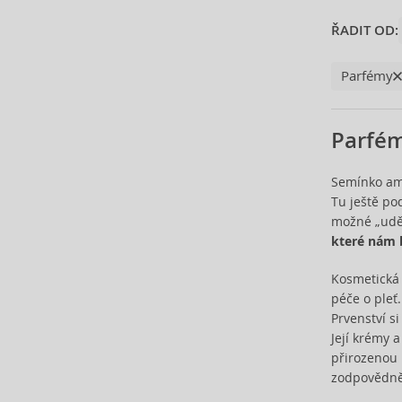
Carolina Herrera (137)
ŘADIT OD:
Caron (15)
Carrera (11)
Cartier (63)
Parfémy
Carven (6)
Caudalie (3)
Parfém
Celine Dion (12)
Cerruti (23)
Semínko ame
Chanel (118)
Tu ještě po
Charriol (1)
možné „uděl
Chloé (77)
které nám 
Chopard (48)
Christian Audigier (11)
Kosmetická
péče o pleť
Christian Lacroix (2)
Prvenství s
Christina Aguilera (30)
Její krémy 
Clarins (3)
přirozenou 
Clean (43)
zodpovědně 
Clinique (13)