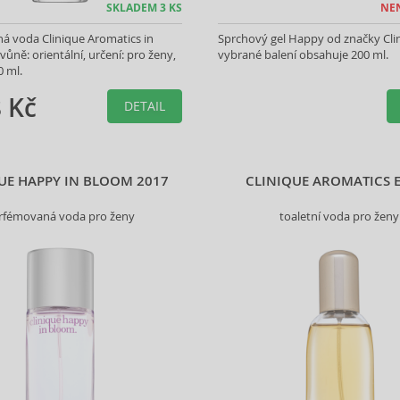
SKLADEM 3 KS
NE
á voda Clinique Aromatics in
Sprchový gel Happy od značky Cli
vůně: orientální, určení: pro ženy,
vybrané balení obsahuje 200 ml.
0 ml.
 Kč
DETAIL
UE HAPPY IN BLOOM 2017
CLINIQUE AROMATICS E
rfémovaná voda pro ženy
toaletní voda pro ženy