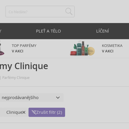
Y
PLEŤ A TĚLO
LÍČENÍ
TOP PARFÉMY
KOSMETIKA
V AKCI
V AKCI
my Clinique
Parfémy Clinique
Clinique
Zrušit filtr (2)