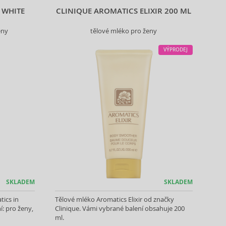
 WHITE
CLINIQUE AROMATICS ELIXIR 200 ML
eny
tělové mléko pro ženy
VÝPRODEJ
SKLADEM
SKLADEM
ics in
Tělové mléko Aromatics Elixir od značky
í: pro ženy,
Clinique. Vámi vybrané balení obsahuje 200
ml.