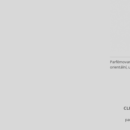
Balenciaga (3)
Balmain (7)
Banana Republic (47)
Bath & Body Works (61)
Bebe (11)
Benetton (59)
Bentley (25)
Betsey Johnson (1)
Betty Boop (3)
Parfémovaná
Beverly Hills Polo Club (11)
orientální, 
Beyonce (21)
Bijan (3)
Bill Blass (4)
Billie Eilish (6)
Biotherm (4)
CL
Blumarine (4)
Bob Mackie (2)
pa
Bond No. 9 (82)