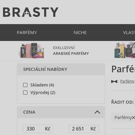
PARFÉMY
NICHE
VLAS
EXKLUZIVNÍ
ARABSKÉ PARFÉMY
Parfé
SPECIÁLNÍ NABÍDKY
Parfémy
Skladem (4)
Výprodej (2)
ŘADIT OD:
CENA
Parfémy