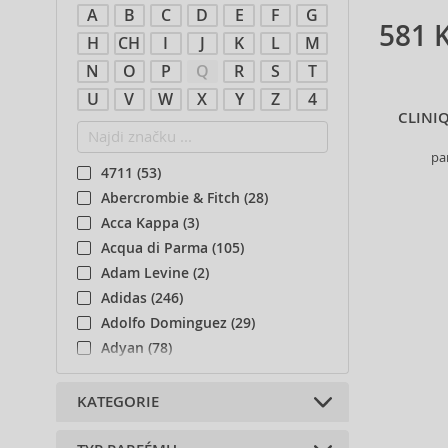
A
B
C
D
E
F
G
581 
H
CH
I
J
K
L
M
N
O
P
Q
R
S
T
U
V
W
X
Y
Z
4
CLINI
pa
4711 (53)
Abercrombie & Fitch (28)
Acca Kappa (3)
Acqua di Parma (105)
Adam Levine (2)
Adidas (246)
Adolfo Dominguez (29)
Adyan (78)
Afnan (85)
Agent Provocateur (13)
KATEGORIE
Aigner (43)