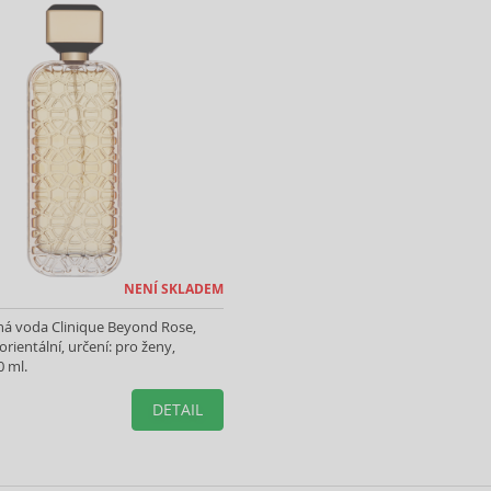
NENÍ SKLADEM
á voda Clinique Beyond Rose,
rientální, určení: pro ženy,
0 ml.
DETAIL