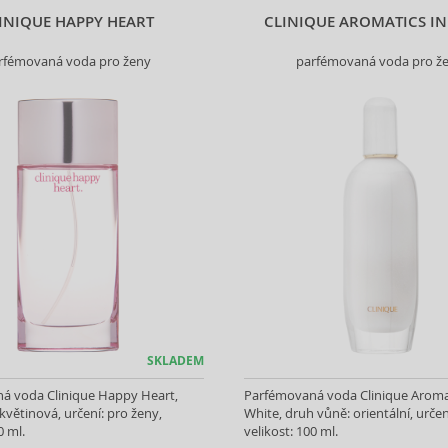
INIQUE HAPPY HEART
CLINIQUE AROMATICS IN
rfémovaná voda pro ženy
parfémovaná voda pro ž
SKLADEM
á voda Clinique Happy Heart,
Parfémovaná voda Clinique Aromat
květinová, určení: pro ženy,
White, druh vůně: orientální, určen
0 ml.
velikost: 100 ml.