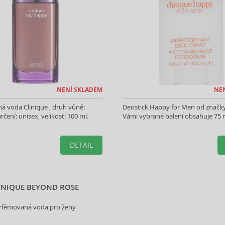
NENÍ SKLADEM
NE
 voda Clinique , druh vůně:
Deostick Happy for Men od značky
určení: unisex, velikost: 100 ml.
Vámi vybrané balení obsahuje 75 
DETAIL
INIQUE BEYOND ROSE
rfémovaná voda pro ženy