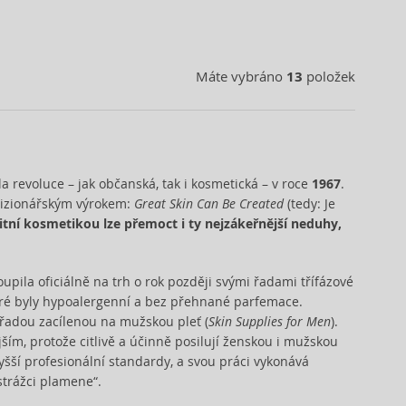
Máte vybráno
13
položek
 revoluce – jak občanská, tak i kosmetická – v roce
1967
.
Great Skin Can Be Created
vizionářským výrokem:
(tedy: Je
itní kosmetikou lze přemoct i ty nejzákeřnější neduhy,
toupila oficiálně na trh o rok později svými řadami třífázové
eré byly hypoalergenní a bez přehnané parfemace.
Skin Supplies for Men
u řadou zacílenou na mužskou pleť (
).
ším, protože citlivě a účinně posilují ženskou i mužskou
šší profesionální standardy, a svou práci vykonává
strážci plamene“.