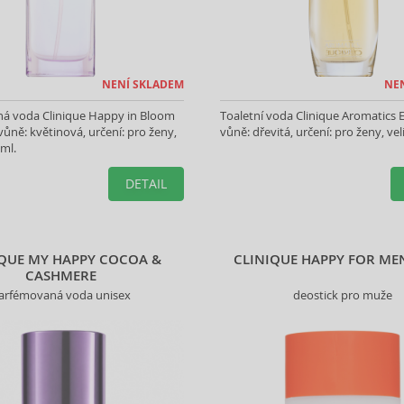
NENÍ SKLADEM
NE
á voda Clinique Happy in Bloom
Toaletní voda Clinique Aromatics El
vůně: květinová, určení: pro ženy,
vůně: dřevitá, určení: pro ženy, vel
 ml.
DETAIL
IQUE MY HAPPY COCOA &
CLINIQUE HAPPY FOR ME
CASHMERE
arfémovaná voda unisex
deostick pro muže