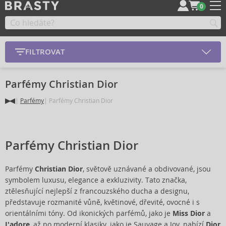
0
FILTROVAT
Parfémy Christian Dior
Parfémy
Parfémy Christian Dior
Parfémy Christian Dior
Parfémy
Christian Dior
, světově uznávané a obdivované, jsou
symbolem luxusu, elegance a exkluzivity. Tato značka,
ztělesňující nejlepší z francouzského ducha a designu,
představuje rozmanité vůně, květinové, dřevité, ovocné i s
orientálními tóny. Od ikonických parfémů, jako je
Miss Dior
a
J'adore
, až po moderní klasiky, jako je
Sauvage a Joy
, nabízí
Dior