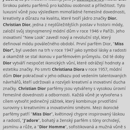
širokou paletu parfémů pro každou osobnost a příležitost. Tyto
luxusní vůně jsou výsledkem mimořádné řemeslné dovednosti,
kreativity a důrazu na kvalitu, které tvoří jádro značky
Dior.
Christian Dior
, jedna z nejdůležitějších postav v historii módy,
založil svůj stejnojmenný módní dům v roce 1946 v Paříži. Jeho
inovativní "New Look" zavedl nový a revoluční styl, který
definoval módu poválečného období. První parfém Dior, "
Miss
Dior",
byl uveden na trh v roce 1947 jako symbol lásky a radosti
a okamžitě se stal ikonou v parfémovém průmyslu. Od té doby
Dior
vytváří nespočet ikonických vůní, které odrážejí hodnoty a
estetiku značky. Po smrti
Christiana Diora
v roce 1957, módní
dům
Dior
pokračoval v jeho odkazu pod vedením talentovaných
návrhářů, kteří udržovali a rozvíjeli kreativní a inovativní ducha
značky.
Christian Dior
parfémy jsou vytvářeny s vysokou úrovní
řemeslné dovednosti a odbornosti. Každá vůně je vytvořena s
cílem vytvořit jedinečný zážitek, který kombinuje prvotřídní
suroviny s kreativními a inovativními směsmi. Mezi ikonické
parfémy patří "
Miss Dior
", květinový chypre inspirovaný láskou
a radostí, "
J'adore
", bohatý a ženský parfém s tóny orchidejí,
jasmínu a růže, a "
Dior Homme
", sofistikovaná a mužná vůně s