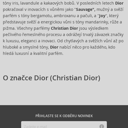
tóny iris, lavandule a kakaových bobů. V posledních letech
Dior
pokračoval v inovacích s vůněmi jako "
Sauvage",
mužný a svěží
parfém s tóny bergamotu, ambroxanu a pačuli, a "
Joy
", který
představuje svěží a energickou vůni s tóny mandarinky, růže a
pižma. Všechny parfémy
Christian Dior
jsou výsledkem
pečlivého řemeslného procesu a odrážejí trvalý závazek značky
k luxusu, eleganci a inovaci. Od chytlavých a svěžích vůní až po
hluboké a smyslné tóny,
Dior
nabízí něco pro každého, kdo
hledá luxusní a kvalitní parfém.
O značce Dior (Christian Dior)
PŘIHLASTE SE K ODBĚRU NOVINEK