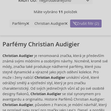
ŘADIT OD:
Máte vybráno
11
položek
Parfémy
Christian Audigier
Zrušit filtr (2)
Parfémy Christian Audigier
Christian Audigier
je renomovaná značka, která je především
známá svými módními a osobitými návrhy. Nicméně, kromě své
módy, značka také produkuje nádherné parfémy, které jsou
stejně dynamické a výrazné jako jejich oděvní kolekce. Pro
muže i ženy nabízí
Christian Audigier
unikátní vůně, které
odrážejí smělý a výstřední styl, který je pro značku
charakteristický. Od svých jedinečných vůní až po své osobité
designy flakonů,
Christian Audigier
se stal synonymem pro
avantgardu a originalitu. Historie Parfémů Christian Audigier:
Christian Audigier
, původem z Francie, je módní návrhář, který
se proslavil svou prací pro značky jako Levi's, Diesel, a později