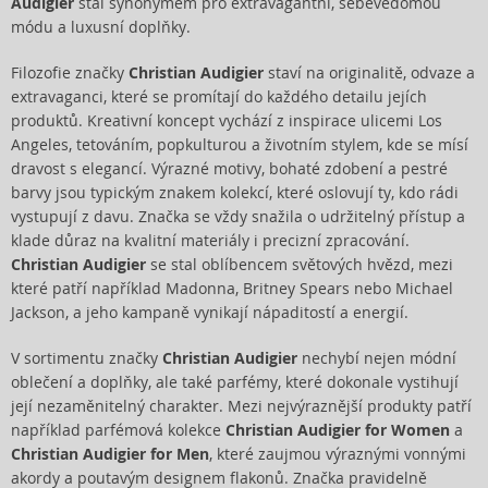
Audigier
stal synonymem pro extravagantní, sebevědomou
módu a luxusní doplňky.
Filozofie značky
Christian Audigier
staví na originalitě, odvaze a
extravaganci, které se promítají do každého detailu jejích
produktů. Kreativní koncept vychází z inspirace ulicemi Los
Angeles, tetováním, popkulturou a životním stylem, kde se mísí
dravost s elegancí. Výrazné motivy, bohaté zdobení a pestré
barvy jsou typickým znakem kolekcí, které oslovují ty, kdo rádi
vystupují z davu. Značka se vždy snažila o udržitelný přístup a
klade důraz na kvalitní materiály i precizní zpracování.
Christian Audigier
se stal oblíbencem světových hvězd, mezi
které patří například Madonna, Britney Spears nebo Michael
Jackson, a jeho kampaně vynikají nápaditostí a energií.
V sortimentu značky
Christian Audigier
nechybí nejen módní
oblečení a doplňky, ale také parfémy, které dokonale vystihují
její nezaměnitelný charakter. Mezi nejvýraznější produkty patří
například parfémová kolekce
Christian Audigier for Women
a
Christian Audigier for Men
, které zaujmou výraznými vonnými
akordy a poutavým designem flakonů. Značka pravidelně