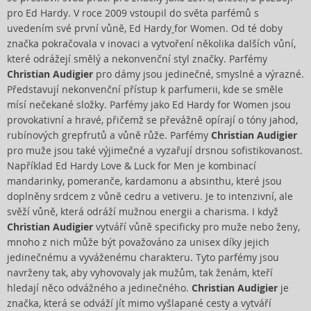
pro Ed Hardy. V roce 2009 vstoupil do světa parfémů s
uvedením své první vůně, Ed Hardy
for Women. Od té doby
značka pokračovala v inovaci a vytvoření několika dalších vůní,
které odrážejí smělý a nekonvenční styl značky. Parfémy
Christian Audigier
pro dámy jsou jedinečné, smyslné a výrazné.
Představují nekonvenční přístup k parfumerii, kde se směle
mísí nečekané složky. Parfémy jako Ed Hardy for Women jsou
provokativní a hravé, přičemž se převážně opírají o tóny jahod,
rubínových grepfrutů a vůně růže. Parfémy
Christian Audigier
pro muže jsou také výjimečné a vyzařují drsnou sofistikovanost.
Například Ed Hardy Love & Luck for Men je kombinací
mandarinky, pomeranče, kardamonu a absinthu, které jsou
doplněny srdcem z vůně cedru a vetiveru. Je to intenzivní, ale
svěží vůně, která odráží mužnou energii a charisma. I když
Christian Audigier
vytváří vůně specificky pro muže nebo ženy,
mnoho z nich může být považováno za unisex díky jejich
jedinečnému a vyváženému charakteru. Tyto parfémy jsou
navrženy tak, aby vyhovovaly jak mužům, tak ženám, kteří
hledají něco odvážného a jedinečného.
Christian Audigier
je
značka, která se odváží jít mimo vyšlapané cesty a vytváří