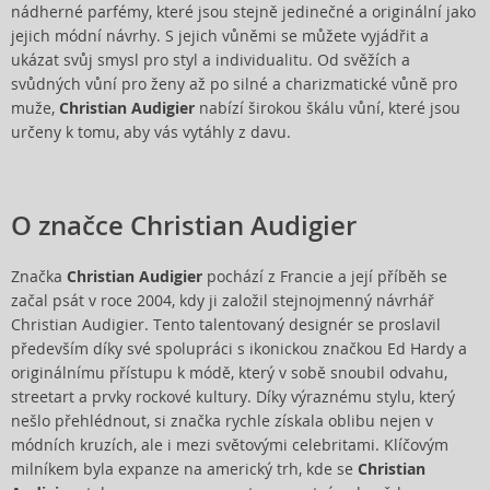
nádherné parfémy, které jsou stejně jedinečné a originální jako
jejich módní návrhy. S jejich vůněmi se můžete vyjádřit a
ukázat svůj smysl pro styl a individualitu. Od svěžích a
svůdných vůní pro ženy až po silné a charizmatické vůně pro
muže,
Christian Audigier
nabízí širokou škálu vůní, které jsou
určeny k tomu, aby vás vytáhly z davu.
O značce Christian Audigier
Značka
Christian Audigier
pochází z Francie a její příběh se
začal psát v roce 2004, kdy ji založil stejnojmenný návrhář
Christian Audigier. Tento talentovaný designér se proslavil
především díky své spolupráci s ikonickou značkou Ed Hardy a
originálnímu přístupu k módě, který v sobě snoubil odvahu,
streetart a prvky rockové kultury. Díky výraznému stylu, který
nešlo přehlédnout, si značka rychle získala oblibu nejen v
módních kruzích, ale i mezi světovými celebritami. Klíčovým
milníkem byla expanze na americký trh, kde se
Christian