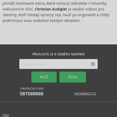
přináší limitované edice, které oslovují sběratele i milovníky
exkluzivních vůní.
Christian Audigier
je ideální volbou pro
všechny, kteří hledají výrazný styl, touží po originalitě a chtějí
podtrhnout svou osobitost každým detailem.
PŘIHLASTE SE K ODBĚRU NOVINEK
MUŽ
ŽENA
ZÁKAZNICKÁ LINKA
581580660
INFO@BRASTY.CZ
FAQ