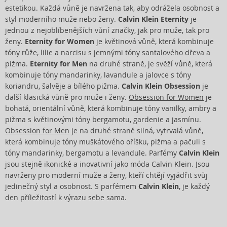
estetikou. Každá vůně je navržena tak, aby odrážela osobnost a
styl moderního muže nebo ženy.
Calvin Klein Eternity
je
jednou z nejoblíbenějších vůní značky, jak pro muže, tak pro
ženy.
Eternity for Women
je květinová vůně, která kombinuje
tóny růže, lilie a narcisu s jemnými tóny santalového dřeva a
pižma.
Eternity for Men
na druhé straně, je svěží vůně, která
kombinuje tóny mandarinky, lavandule a jalovce s tóny
koriandru, šalvěje a bílého pižma.
Calvin Klein Obsession
je
další klasická vůně pro muže i ženy.
Obsession for Women
je
bohatá, orientální vůně, která kombinuje tóny vanilky, ambry a
pižma s květinovými tóny bergamotu, gardenie a jasmínu.
Obsession for Men
je na druhé straně silná, vytrvalá vůně,
která kombinuje tóny muškátového oříšku, pižma a pačuli s
tóny mandarinky, bergamotu a levandule. Parfémy
Calvin Klein
jsou stejně ikonické a inovativní jako móda Calvin Klein. Jsou
navrženy pro moderní muže a ženy, kteří chtějí vyjádřit svůj
jedinečný styl a osobnost. S parfémem
Calvin Klein
, je každý
den příležitostí k výrazu sebe sama.