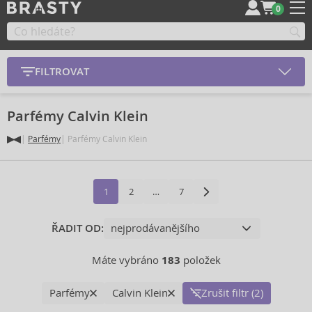
0
FILTROVAT
Parfémy Calvin Klein
Parfémy
Parfémy Calvin Klein
1
2
…
7
ŘADIT OD:
Máte vybráno
183
položek
Parfémy
Calvin Klein
Zrušit filtr (2)