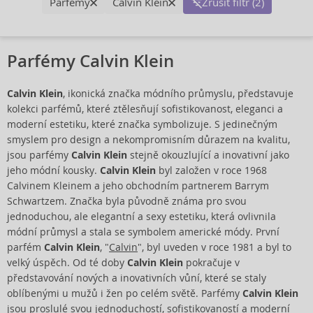
Parfémy
Calvin Klein
Zrušit filtr (2)
Parfémy Calvin Klein
Calvin Klein
, ikonická značka módního průmyslu, představuje
kolekci parfémů, které ztělesňují sofistikovanost, eleganci a
moderní estetiku, které značka symbolizuje. S jedinečným
smyslem pro design a nekompromisním důrazem na kvalitu,
jsou parfémy
Calvin Klein
stejně okouzlující a inovativní jako
jeho módní kousky.
Calvin Klein
byl založen v roce 1968
Calvinem Kleinem a jeho obchodním partnerem Barrym
Schwartzem. Značka byla původně známa pro svou
jednoduchou, ale elegantní a sexy estetiku, která ovlivnila
módní průmysl a stala se symbolem americké módy. První
parfém
Calvin Klein
, "
Calvin
", byl uveden v roce 1981 a byl to
velký úspěch. Od té doby
Calvin Klein
pokračuje v
představování nových a inovativních vůní, které se staly
oblíbenými u mužů i žen po celém světě. Parfémy
Calvin Klein
jsou proslulé svou jednoduchostí, sofistikovaností a moderní