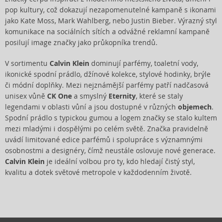
pop kultury, což dokazují nezapomenutelné kampaně s ikonami
jako Kate Moss, Mark Wahlberg, nebo Justin Bieber. Výrazný styl
komunikace na sociálních sítích a odvážné reklamní kampaně
posilují image značky jako průkopníka trendů.
V sortimentu
Calvin Klein
dominují parfémy, toaletní vody,
ikonické spodní prádlo, džínové kolekce, stylové hodinky, brýle
či módní doplňky. Mezi nejznámější parfémy patří nadčasová
unisex vůně
CK One
a smyslný
Eternity
, které se staly
legendami v oblasti vůní a jsou dostupné v různých
objemech
.
Spodní prádlo s typickou gumou a logem značky se stalo kultem
mezi mladými i dospělými po celém světě. Značka pravidelně
uvádí limitované edice parfémů i spolupráce s významnými
osobnostmi a designéry, čímž neustále oslovuje nové generace.
Calvin Klein
je ideální volbou pro ty, kdo hledají čistý styl,
kvalitu a dotek světové metropole v každodenním životě.