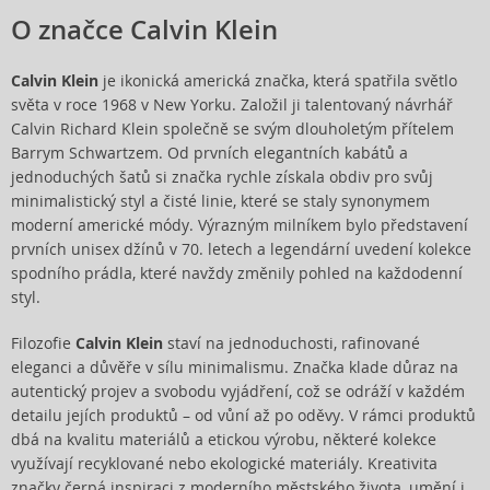
O značce Calvin Klein
Calvin Klein
je ikonická americká značka, která spatřila světlo
světa v roce 1968 v New Yorku. Založil ji talentovaný návrhář
Calvin Richard Klein společně se svým dlouholetým přítelem
Barrym Schwartzem. Od prvních elegantních kabátů a
jednoduchých šatů si značka rychle získala obdiv pro svůj
minimalistický styl a čisté linie, které se staly synonymem
moderní americké módy. Výrazným milníkem bylo představení
prvních unisex džínů v 70. letech a legendární uvedení kolekce
spodního prádla, které navždy změnily pohled na každodenní
styl.
Filozofie
Calvin Klein
staví na jednoduchosti, rafinované
eleganci a důvěře v sílu minimalismu. Značka klade důraz na
autentický projev a svobodu vyjádření, což se odráží v každém
detailu jejích produktů – od vůní až po oděvy. V rámci produktů
dbá na kvalitu materiálů a etickou výrobu, některé kolekce
využívají recyklované nebo ekologické materiály. Kreativita
značky čerpá inspiraci z moderního městského života, umění i