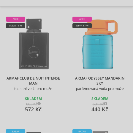
AKCE
AKCE
SLEVA 16 %
SLEVA 17 %
ARMAF CLUB DE NUIT INTENSE
ARMAF ODYSSEY MANDARIN
MAN
SKY
toaletní voda pro muže
parfémovaná voda pro muže
SKLADEM
SKLADEM
683 Kč
531 Kč
572 Kč
440 Kč
BAZAR
BAZAR