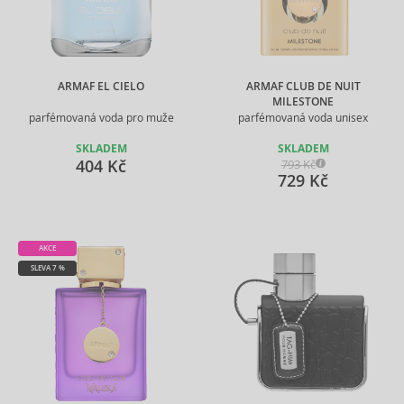
ARMAF EL CIELO
ARMAF CLUB DE NUIT
MILESTONE
parfémovaná voda pro muže
parfémovaná voda unisex
SKLADEM
SKLADEM
404 Kč
793 Kč
729 Kč
AKCE
SLEVA 7 %