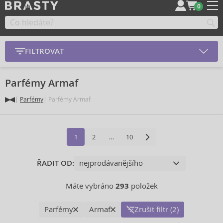
0
FILTROVAT
Parfémy Armaf
Parfémy
Parfémy Armaf
1
2
…
10
ŘADIT OD:
Máte vybráno
293
položek
Parfémy
Armaf
Zrušit filtr (2)