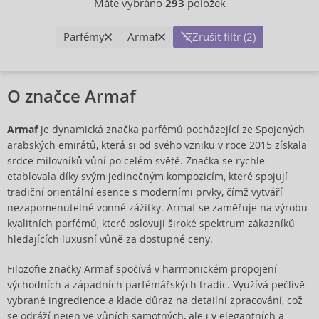
Máte vybráno
293
položek
Parfémy
Armaf
Zrušit filtr (2)
O značce Armaf
Armaf
je dynamická značka parfémů pocházející ze Spojených
arabských emirátů, která si od svého vzniku v roce 2015 získala
srdce milovníků vůní po celém světě. Značka se rychle
etablovala díky svým jedinečným kompozicím, které spojují
tradiční orientální esence s moderními prvky, čímž vytváří
nezapomenutelné vonné zážitky. Armaf se zaměřuje na výrobu
kvalitních parfémů, které oslovují široké spektrum zákazníků
hledajících luxusní vůně za dostupné ceny.
Filozofie značky Armaf spočívá v harmonickém propojení
východních a západních parfémářských tradic. Využívá pečlivě
vybrané ingredience a klade důraz na detailní zpracování, což
se odráží nejen ve vůních samotných, ale i v elegantních a