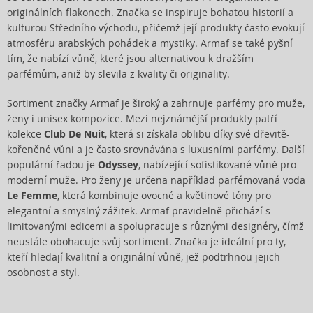
originálních flakonech. Značka se inspiruje bohatou historií a
kulturou Středního východu, přičemž její produkty často evokují
atmosféru arabských pohádek a mystiky. Armaf se také pyšní
tím, že nabízí vůně, které jsou alternativou k dražším
parfémům, aniž by slevila z kvality či originality.
Sortiment značky Armaf je široký a zahrnuje parfémy pro muže,
ženy i unisex kompozice. Mezi nejznámější produkty patří
kolekce
Club De Nuit
, která si získala oblibu díky své dřevitě-
kořeněné vůni a je často srovnávána s luxusními parfémy. Další
populární řadou je
Odyssey
, nabízející sofistikované vůně pro
moderní muže. Pro ženy je určena například parfémovaná voda
Le Femme
, která kombinuje ovocné a květinové tóny pro
elegantní a smyslný zážitek. Armaf pravidelně přichází s
limitovanými edicemi a spolupracuje s různými designéry, čímž
neustále obohacuje svůj sortiment. Značka je ideální pro ty,
kteří hledají kvalitní a originální vůně, jež podtrhnou jejich
osobnost a styl.