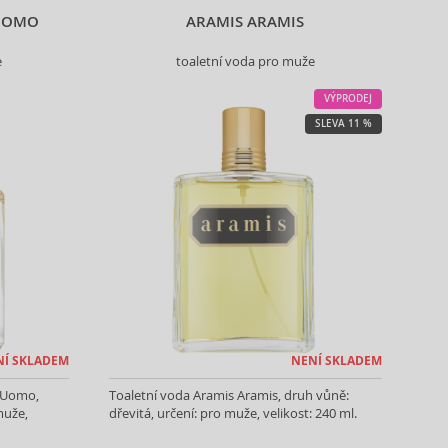
 UOMO
ARAMIS ARAMIS
e
toaletní voda pro muže
VÝPRODEJ
SLEVA 11 %
NÍ SKLADEM
NENÍ SKLADEM
r Uomo,
Toaletní voda Aramis Aramis, druh vůně:
muže,
dřevitá, určení: pro muže, velikost: 240 ml.