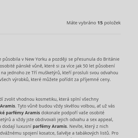
Máte vybráno
15
položek
e působila v New Yorku a později se přesunula do Británie
bité pánské vůně, které si za více jak 50 let působení
na jednoho ze Tří mušketýrů, kteří prosluli svou odvahou
 všech výrobků, které můžete pořídit za příjemné ceny.
í zvolit vhodnou kosmetiku, která splní všechny
 Aramis
. Tyto vůně budou vždy skvělou volbou, ať už vás
ké parfémy Aramis
dokonale podpoří vaše osobité
týrů a vždy jste obdivovali jejich odvahu a sex appeal,
m dodají luxusní
parfémy Aramis
. Nevíte, který z nich
dvážnému spojení kosatce, šalvěje a tabákových listů. Pro