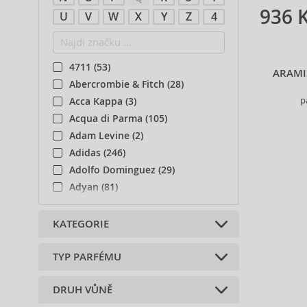
936 
U
V
W
X
Y
Z
4
4711 (53)
ARAMI
Abercrombie & Fitch (28)
p
Acca Kappa (3)
Acqua di Parma (105)
Adam Levine (2)
Adidas (246)
Adolfo Dominguez (29)
Adyan (81)
Afnan (93)
Agent Provocateur (13)
KATEGORIE
Aigner (42)
Ajmal (165)
TYP PARFÉMU
Tělové doplňky (1)
Al Haramain (201)
DRUH VŮNĚ
Al Wataniah (82)
Parfémované vody (3)