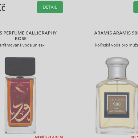
Kč
DETAIL
S PERFUME CALLIGRAPHY
ARAMIS ARAMIS 90
ROSE
arfémovaná voda unisex
kolínská voda pro muž
NENÍ SKLADEM
NE