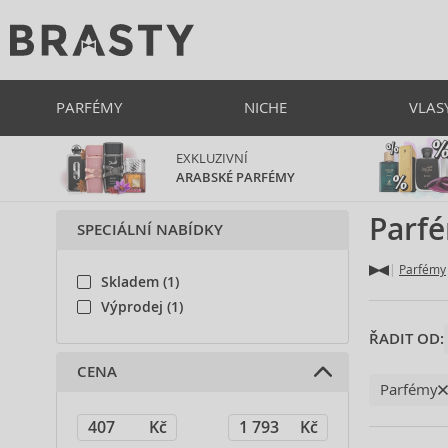
PARFÉMY
NICHE
VLAS
EXKLUZIVNÍ
ARABSKÉ PARFÉMY
Parf
SPECIÁLNÍ NABÍDKY
Parfémy
Skladem (1)
Výprodej (1)
ŘADIT OD:
CENA
Parfémy