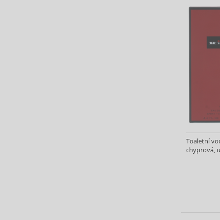
Bourjois (12)
Britney Spears (41)
Bruno Banani (76)
Brut (1)
Bugatti (4)
Burberry (90)
Bvlgari (127)
Byblos (12)
Byredo (46)
Cacharel (43)
Cadillac (3)
Caesars (1)
Toaletní vo
chyprová, u
Calvin Klein (183)
Camara (33)
Caramelo (1)
Carner Barcelona (1)
Carolina Herrera (137)
Caron (15)