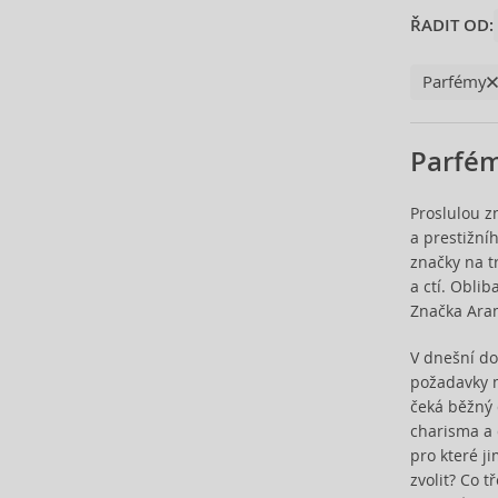
Carrera (11)
ŘADIT OD:
Cartier (64)
Carven (6)
Parfémy
Caudalie (3)
Celine Dion (12)
Cerruti (23)
Parfé
Chanel (121)
Charriol (1)
Proslulou 
Chloé (77)
a prestižní
značky na t
Chopard (49)
a ctí. Obli
Christian Audigier (11)
Značka Aram
Christian Lacroix (2)
Christina Aguilera (30)
V dnešní do
Clarins (3)
požadavky 
Clean (44)
čeká běžný 
Clinique (16)
charisma a 
pro které j
Coach (31)
zvolit? Co 
Costume National (13)