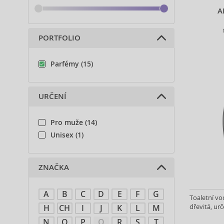
A
PORTFOLIO
Parfémy (15)
URČENÍ
Pro muže (14)
Unisex (1)
ZNAČKA
A
B
C
D
E
F
G
Toaletní vo
dřevitá, urč
H
CH
I
J
K
L
M
N
O
P
Q
R
S
T