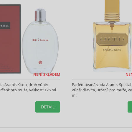
NENÍ SKLADEM
NE
da Aramis Kiton, druh vůně:
Parfémovaná voda Aramis Special 
rčení: pro muže, velikost: 125 ml.
vůně: dřevitá, určení: pro muže, ve
ml.
DETAIL