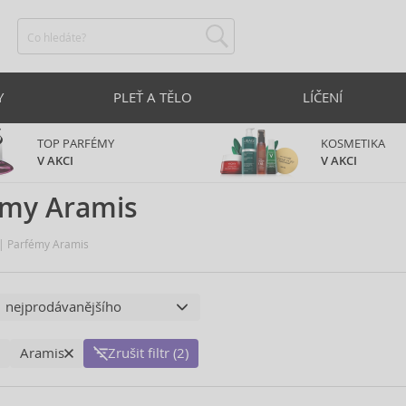
Y
PLEŤ A TĚLO
LÍČENÍ
TOP PARFÉMY
KOSMETIKA
V AKCI
V AKCI
émy Aramis
Parfémy Aramis
Aramis
Zrušit filtr (2)