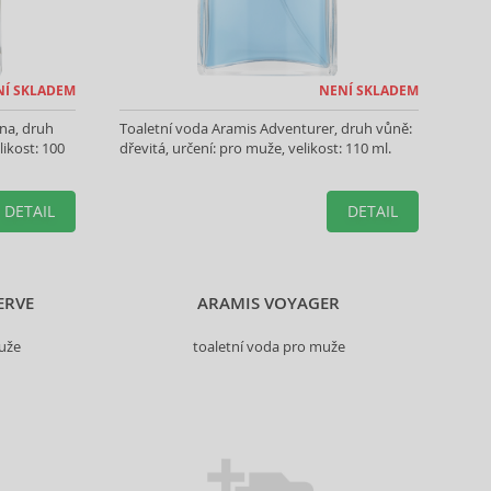
NÍ SKLADEM
NENÍ SKLADEM
na, druh
Toaletní voda Aramis Adventurer, druh vůně:
likost: 100
dřevitá, určení: pro muže, velikost: 110 ml.
DETAIL
DETAIL
ERVE
ARAMIS VOYAGER
uže
toaletní voda pro muže