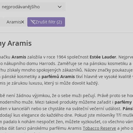
Aramis
Zrušit filtr (2)
my Aramis
značku
Aramis
založila v roce 1964 společnost
Estée Lauder
. Nejprv
ho nákupního domu Harrods. Zaměřuje se na pánskou kosmetiku a oso
rhu získaly mnoho spokojených zákazníků. Název značky poukazuje 
ba pánské kosmetiky a
parfémů Aramis
tkví hlavně ve vysoké kvalitě
is je zárukou luxusu, který si může dovolit každý.
bě není žádnou výjimkou, že o sebe muži pečují. Právě proto se hod
moderního muže. Mezi takové produkty můžeme zařadit i
parfémy
den v kanceláři nebo se chystáte na sváteční večerní událost.
Páns
dodají kus elegance do každého dne. Pokud jste milovníky Tří muške
im padalo k nohám nespočet žen, můžete vyzkoušet, co všechno vá
třeba dát šanci pánskému parfému Aramis
Tobacco Reserve
a jeho o