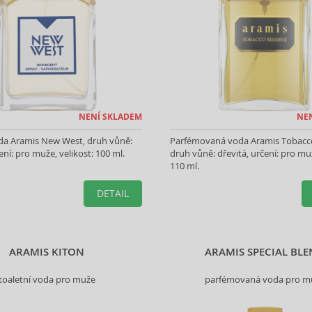
NENÍ SKLADEM
NE
oda Aramis New West, druh vůně:
Parfémovaná voda Aramis Tobacco
ení: pro muže, velikost: 100 ml.
druh vůně: dřevitá, určení: pro muž
110 ml.
DETAIL
ARAMIS KITON
ARAMIS SPECIAL BL
toaletní voda pro muže
parfémovaná voda pro m