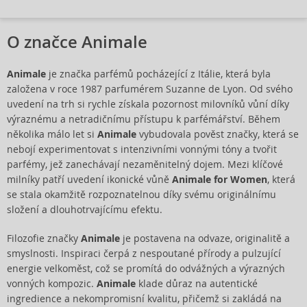
O značce Animale
Animale
je značka parfémů pocházející z Itálie, která byla
založena v roce 1987 parfumérem Suzanne de Lyon. Od svého
uvedení na trh si rychle získala pozornost milovníků vůní díky
výraznému a netradičnímu přístupu k parfémářství. Během
několika málo let si
Animale
vybudovala pověst značky, která se
nebojí experimentovat s intenzivními vonnými tóny a tvořit
parfémy, jež zanechávají nezaměnitelný dojem. Mezi klíčové
milníky patří uvedení ikonické vůně
Animale for Women
, která
se stala okamžitě rozpoznatelnou díky svému originálnímu
složení a dlouhotrvajícímu efektu.
Filozofie značky
Animale
je postavena na odvaze, originalitě a
smyslnosti. Inspiraci čerpá z nespoutané přírody a pulzující
energie velkoměst, což se promítá do odvážných a výrazných
vonných kompozic.
Animale
klade důraz na autentické
ingredience a nekompromisní kvalitu, přičemž si zakládá na