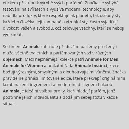
etickém přístupu k výrobě svých parfémů. Značka se vyhýbá
testování na zvířatech a využívá moderní technologie, aby
nabídla produkty, které respektují jak planetu, tak osobitý styl
každého člověka. Její kampaně a vizuální styl často vyjadřují
divokost, vášeň a svobodu, což oslovuje všechny, kteří se nebojí
vyniknout.
Sortiment
Animale
zahrnuje především parfémy pro ženy i
muže, včetně toaletních a parfémovaných vod v různých
objemech
. Mezi nejznámější kolekce patří
Animale for Men
,
Animale for Women
a unikátní řada
Animale Instinct
, které
bodují výraznými, smyslnými a dlouhotrvajícími vůněmi. Značka
pravidelně přináší limitované edice, které překvapí originálními
kombinacemi ingrediencí a moderním designem flakonů.
Animale
je ideální volbou pro ty, kteří hledají parfém, jenž
podtrhne jejich individualitu a dodá jim sebejistotu v každé
situaci.