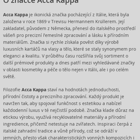
O značce Acca Kappa
Acca Kappa
je ikonická značka pocházející z Itálie, která byla
založena v roce 1869 v Trevisu Hermannem Krüllerem. Její
zakladatel, původem z Německa, přenesl do italského prostředí
vášeň pro precizní řemeslné zpracování a lásku k přírodním
materiálům. Značka si rychle získala pověst díky výrobě
luxusních kartáčů na vlasy a tělo, které se staly synonymem pro
eleganci a kvalitu. V průběhu času rozšířila svůj sortiment o
další prémiové produkty a dnes patří mezi vyhledávané značky
v oblasti kosmetiky a péče o tělo nejen v Itálii, ale i po celém
světě.
Filozofie
Acca Kappa
staví na hodnotách jednoduchosti,
přírodní čistoty a precizního zpracování. Každý produkt je
navržen tak, aby spojoval funkčnost s estetikou a nabízel
každodenní luxus v té nejčistší podobě. Značka klade důraz na
etickou výrobu, využívá recyklovatelné materiály a přírodní
ingredience, přičemž netestuje na zvířatech. Inspiraci čerpá z
italské zahradní tradice a vůně přírody, což se odráží v
jemných, přesto však charakteristických vonných kompozicích i