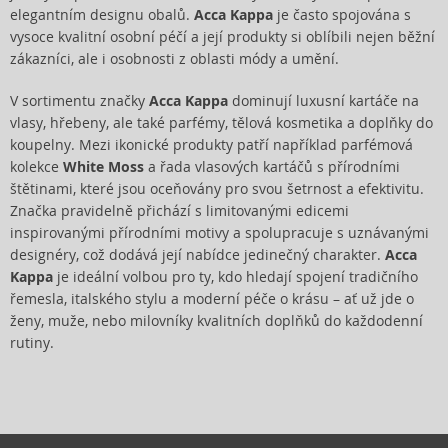
elegantním designu obalů.
Acca Kappa
je často spojována s
vysoce kvalitní osobní péčí a její produkty si oblíbili nejen běžní
zákazníci, ale i osobnosti z oblasti módy a umění.
V sortimentu značky
Acca Kappa
dominují luxusní kartáče na
vlasy, hřebeny, ale také parfémy, tělová kosmetika a doplňky do
koupelny. Mezi ikonické produkty patří například parfémová
kolekce
White Moss
a řada vlasových kartáčů s přírodními
štětinami, které jsou oceňovány pro svou šetrnost a efektivitu.
Značka pravidelně přichází s limitovanými edicemi
inspirovanými přírodními motivy a spolupracuje s uznávanými
designéry, což dodává její nabídce jedinečný charakter.
Acca
Kappa
je ideální volbou pro ty, kdo hledají spojení tradičního
řemesla, italského stylu a moderní péče o krásu – ať už jde o
ženy, muže, nebo milovníky kvalitních doplňků do každodenní
rutiny.