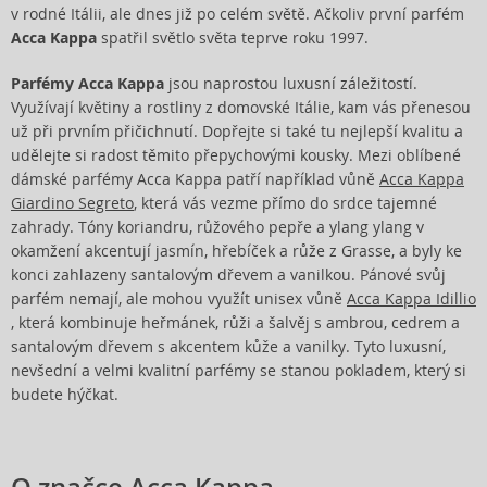
v rodné Itálii, ale dnes již po celém světě. Ačkoliv první parfém
Acca Kappa
spatřil světlo světa teprve roku 1997.
Parfémy Acca Kappa
jsou naprostou luxusní záležitostí.
Využívají květiny a rostliny z domovské Itálie, kam vás přenesou
už při prvním přičichnutí. Dopřejte si také tu nejlepší kvalitu a
udělejte si radost těmito přepychovými kousky. Mezi oblíbené
dámské parfémy Acca Kappa patří například vůně
Acca Kappa
Giardino Segreto
, která vás vezme přímo do srdce tajemné
zahrady. Tóny koriandru, růžového pepře a ylang ylang v
okamžení akcentují jasmín, hřebíček a růže z Grasse, a byly ke
konci zahlazeny santalovým dřevem a vanilkou. Pánové svůj
parfém nemají, ale mohou využít unisex vůně
Acca Kappa Idillio
, která kombinuje heřmánek, růži a šalvěj s ambrou, cedrem a
santalovým dřevem s akcentem kůže a vanilky. Tyto luxusní,
nevšední a velmi kvalitní parfémy se stanou pokladem, který si
budete hýčkat.