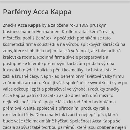
Parfémy Acca Kappa
Značka
Acca Kappa
byla založena roku 1869 pruským
businessmanem Hermannem Krullem v italském Trevisu,
městečku poblíž Benátek. V počátcích podnikání se tato
kosmetická firma soustředila na výrobu špičkových kartáčků na
zuby, které si oblíbila nejen italská veřejnost, ale také britská
královská rodina. Rodinná firma skvěle prosperovala a
postupně se k těmto prémiovým kartáčům přidala výroba
luxusních mýdel, holících pěn i kosmetiky. I v historii si ale
zažila krušné časy. Například během první světové války firmu
znárodnila armáda. Krull ji však společně se svými šesti syny po
válce odkoupil zpět a pokračoval ve výrobě. Produkty značky
Acca Kappa patří od začátku až do dnešních dnů mezi to
nejlepší zboží, které spojuje láska k tradičním hodnotám a
prémiové kvalitě, společně s přírodními produkty Itálie
excelentní třídy. Dohromady tak tvoří tu nejlepší péči, která
bude vaše tělo maximálně hýčkat. Společnost Acca Kappa se
začala zabývat také tvorbou parfémů, které jsou oblíbené nejen