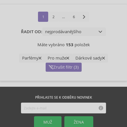
1
2
…
6
ŘADIT OD:
Máte vybráno
153
položek
Parfémy
Pro muže
Dárkové sady
Zrušit filtr (3)
PŘIHLASTE SE K ODBĚRU NOVINEK
MUŽ
ŽENA