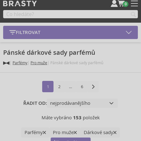
0
FILTROVAT
Pánské dárkové sady parfémů
Parfémy
Pro muže
Pánské dárkové sady parfémů
1
2
…
6
ŘADIT OD:
Máte vybráno
153
položek
Parfémy
Pro muže
Dárkové sady