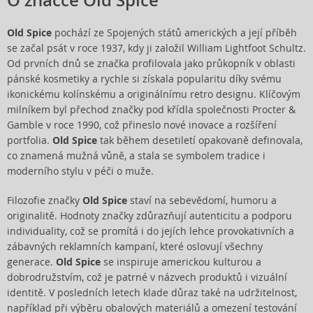
O značce Old Spice
Old Spice
pochází ze Spojených států amerických a její příběh
se začal psát v roce 1937, kdy ji založil William Lightfoot Schultz.
Od prvních dnů se značka profilovala jako průkopník v oblasti
pánské kosmetiky a rychle si získala popularitu díky svému
ikonickému kolínskému a originálnímu retro designu. Klíčovým
milníkem byl přechod značky pod křídla společnosti Procter &
Gamble v roce 1990, což přineslo nové inovace a rozšíření
portfolia.
Old Spice
tak během desetiletí opakovaně definovala,
co znamená mužná vůně, a stala se symbolem tradice i
moderního stylu v péči o muže.
Filozofie značky
Old Spice
staví na sebevědomí, humoru a
originalitě. Hodnoty značky zdůrazňují autenticitu a podporu
individuality, což se promítá i do jejích lehce provokativních a
zábavných reklamních kampaní, které oslovují všechny
generace.
Old Spice
se inspiruje americkou kulturou a
dobrodružstvím, což je patrné v názvech produktů i vizuální
identitě. V posledních letech klade důraz také na udržitelnost,
například při výběru obalových materiálů a omezení testování