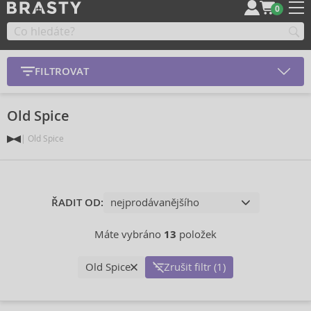
0
FILTROVAT
Old Spice
Old Spice
ŘADIT OD:
Máte vybráno
13
položek
Old Spice
Zrušit filtr (1)