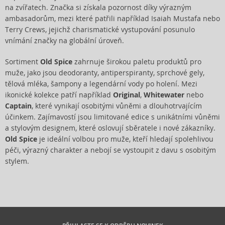
na zvířatech. Značka si získala pozornost díky výrazným
ambasadorům, mezi které patřili například Isaiah Mustafa nebo
Terry Crews, jejichž charismatické vystupování posunulo
vnímání značky na globální úroveň.
Sortiment
Old Spice
zahrnuje širokou paletu produktů pro
muže, jako jsou deodoranty, antiperspiranty, sprchové gely,
tělová mléka, šampony a legendární vody po holení. Mezi
ikonické kolekce patří například
Original
,
Whitewater
nebo
Captain
, které vynikají osobitými vůněmi a dlouhotrvajícím
účinkem. Zajímavostí jsou limitované edice s unikátními vůněmi
a stylovým designem, které oslovují sběratele i nové zákazníky.
Old Spice
je ideální volbou pro muže, kteří hledají spolehlivou
péči, výrazný charakter a nebojí se vystoupit z davu s osobitým
stylem.