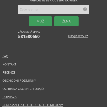
PŘIHLASTE SE K ODBĚRU NOVINEK
MUŽ
ŽENA
ZÁKAZNICKÁ LINKA
581580660
INFO@BRASTY.CZ
FAQ
KONTAKT
RECENZE
OBCHODNÍ PODMÍNKY
OCHRANA OSOBNÍCH ÚDAJŮ
DOPRAVA
REKLAMACE A ODSTOUPENÍ OD SMLOUVY