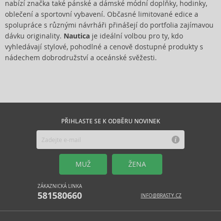
nabízí značka také pánské a dámské módní doplňky, hodinky,
oblečení a sportovní vybavení. Občasné limitované edice a
spolupráce s různými návrháři přinášejí do portfolia zajímavou
dávku originality.
Nautica
je ideální volbou pro ty, kdo
vyhledávají stylové, pohodlné a cenově dostupné produkty s
nádechem dobrodružství a oceánské svěžesti.
PŘIHLASTE SE K ODBĚRU NOVINEK
MUŽ
ŽENA
ZÁKAZNICKÁ LINKA
581580660
INFO@BRASTY.CZ