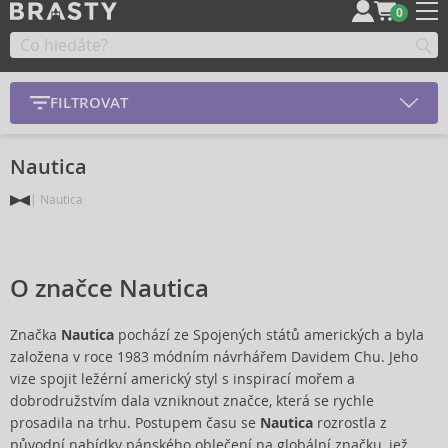
0
FILTROVAT
Nautica
Nautica
O značce Nautica
Značka
Nautica
pochází ze Spojených států amerických a byla
založena v roce 1983 módním návrhářem Davidem Chu. Jeho
vize spojit ležérní americký styl s inspirací mořem a
dobrodružstvím dala vzniknout značce, která se rychle
prosadila na trhu. Postupem času se
Nautica
rozrostla z
původní nabídky pánského oblečení na globální značku, jež