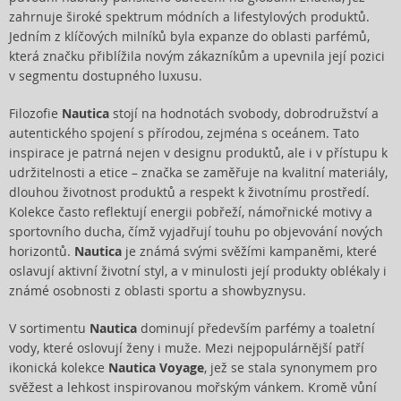
zahrnuje široké spektrum módních a lifestylových produktů.
Jedním z klíčových milníků byla expanze do oblasti parfémů,
která značku přiblížila novým zákazníkům a upevnila její pozici
v segmentu dostupného luxusu.
Filozofie
Nautica
stojí na hodnotách svobody, dobrodružství a
autentického spojení s přírodou, zejména s oceánem. Tato
inspirace je patrná nejen v designu produktů, ale i v přístupu k
udržitelnosti a etice – značka se zaměřuje na kvalitní materiály,
dlouhou životnost produktů a respekt k životnímu prostředí.
Kolekce často reflektují energii pobřeží, námořnické motivy a
sportovního ducha, čímž vyjadřují touhu po objevování nových
horizontů.
Nautica
je známá svými svěžími kampaněmi, které
oslavují aktivní životní styl, a v minulosti její produkty oblékaly i
známé osobnosti z oblasti sportu a showbyznysu.
V sortimentu
Nautica
dominují především parfémy a toaletní
vody, které oslovují ženy i muže. Mezi nejpopulárnější patří
ikonická kolekce
Nautica Voyage
, jež se stala synonymem pro
svěžest a lehkost inspirovanou mořským vánkem. Kromě vůní