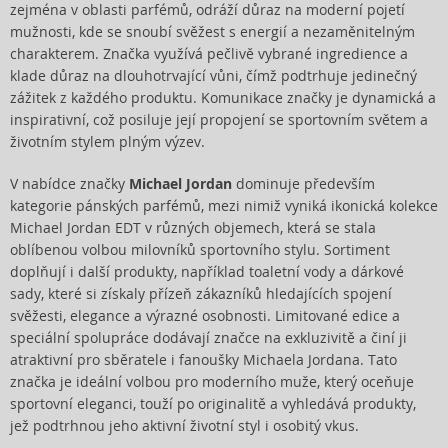
zejména v oblasti parfémů, odráží důraz na moderní pojetí
mužnosti, kde se snoubí svěžest s energií a nezaměnitelným
charakterem. Značka využívá pečlivě vybrané ingredience a
klade důraz na dlouhotrvající vůni, čímž podtrhuje jedinečný
zážitek z každého produktu. Komunikace značky je dynamická a
inspirativní, což posiluje její propojení se sportovním světem a
životním stylem plným výzev.
V nabídce značky
Michael Jordan
dominuje především
kategorie pánských parfémů, mezi nimiž vyniká ikonická kolekce
Michael Jordan EDT v různých objemech, která se stala
oblíbenou volbou milovníků sportovního stylu. Sortiment
doplňují i další produkty, například toaletní vody a dárkové
sady, které si získaly přízeň zákazníků hledajících spojení
svěžesti, elegance a výrazné osobnosti. Limitované edice a
speciální spolupráce dodávají značce na exkluzivitě a činí ji
atraktivní pro sběratele i fanoušky Michaela Jordana. Tato
značka je ideální volbou pro moderního muže, který oceňuje
sportovní eleganci, touží po originalitě a vyhledává produkty,
jež podtrhnou jeho aktivní životní styl i osobitý vkus.