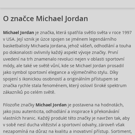
O značce Michael Jordan
Michael Jordan
je značka, která spatřila světlo světa v roce 1997
v USA. Její vznik je úzce spojen se jménem legendárního
basketbalisty Michaela Jordana, jehož vášeň, odhodlání a touha
po dokonalosti ovlivnily každý aspekt vývoje značky. První
uvedení na trh znamenalo revoluci nejen v oblasti sportovní
módy, ale také ve světě vůní, kde se Michael Jordan prosadil
jako symbol sportovní elegance a výjimečného stylu. Díky
spojení s ikonickou osobností a originálním přístupem se
značka rychle stala fenoménem, který oslovil široké spektrum
zákazníků po celém světě.
Filozofie značky
Michael Jordan
je postavena na hodnotách,
jako jsou autenticita, odhodlání a inspirace k překonávání
vlastních hranic. Každý produkt této značky je navržen tak, aby
v sobě nesl ducha vítězství a sportovní odvahy, zároveň však
nezapomíná na důraz na kvalitu a inovativní přístup. Sortiment,