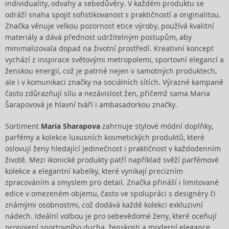
individuality, odvahy a sebedůvěry. V každém produktu se
odráží snaha spojit sofistikovanost s praktičností a originalitou.
Značka věnuje velkou pozornost etice výroby, používá kvalitní
materiály a dává přednost udržitelným postupům, aby
minimalizovala dopad na životní prostředí. Kreativní koncept
vychází z inspirace světovými metropolemi, sportovní elegancí a
ženskou energií, což je patrné nejen v samotných produktech,
ale i v komunikaci značky na sociálních sítích. Výrazné kampaně
často zdůrazňují sílu a nezávislost žen, přičemž sama Maria
Šarapovová je hlavní tváří i ambasadorkou značky.
Sortiment
Maria Sharapova
zahrnuje stylové módní doplňky,
parfémy a kolekce luxusních kosmetických produktů, které
oslovují ženy hledající jedinečnost i praktičnost v každodenním
životě. Mezi ikonické produkty patří například svěží parfémové
kolekce a elegantní kabelky, které vynikají precizním
zpracováním a smyslem pro detail. Značka přináší i limitované
edice v omezeném objemu, často ve spolupráci s designéry či
známými osobnostmi, což dodává každé kolekci exkluzivní
nádech. Ideální volbou je pro sebevědomé ženy, které oceňují
propojení sportovního ducha, ženskosti a moderní elegance.