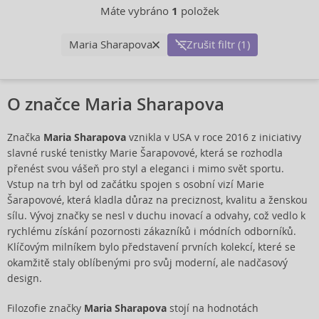
Máte vybráno
1
položek
Maria Sharapova
Zrušit filtr (1)
O značce Maria Sharapova
Značka
Maria Sharapova
vznikla v USA v roce 2016 z iniciativy
slavné ruské tenistky Marie Šarapovové, která se rozhodla
přenést svou vášeň pro styl a eleganci i mimo svět sportu.
Vstup na trh byl od začátku spojen s osobní vizí Marie
Šarapovové, která kladla důraz na preciznost, kvalitu a ženskou
sílu. Vývoj značky se nesl v duchu inovací a odvahy, což vedlo k
rychlému získání pozornosti zákazníků i módních odborníků.
Klíčovým milníkem bylo představení prvních kolekcí, které se
okamžitě staly oblíbenými pro svůj moderní, ale nadčasový
design.
Filozofie značky
Maria Sharapova
stojí na hodnotách