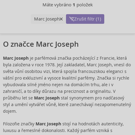
Máte vybráno
1
položek
Marc Joseph
Zrušit filtr (1)
O značce Marc Joseph
Marc Joseph
je parfémová značka pocházející z Francie, která
byla založena v roce 1978. Její zakladatel, Marc Joseph, vnesl do
světa vůní osobitou vizi, která spojila francouzskou eleganci s
vášní pro exkluzivní a vysoce kvalitní parfémy. Značka si rychle
vybudovala silné jméno nejen na domácím trhu, ale i v
zahraničí, a to díky důrazu na preciznost a originalitu. V
průběhu let se
Marc Joseph
stal synonymem pro nadčasový
styl a umění vytvářet vůně, které zanechávají nezapomenutelný
dojem.
Filozofie značky
Marc Joseph
stojí na hodnotách autenticity,
luxusu a řemeslné dokonalosti. Každý parfém vzniká s