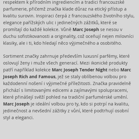
respektem k přírodním ingrediencím a tradici francouzské
parfumerie, přičemž značka klade důraz na etický přístup a
kvalitu surovin. Inspiraci čerpá z francouzského životního stylu,
elegance pařížských ulic i jedinečných zážitků, které se
promítají do každé kolekce. Vůně
Marc Joseph
se nesou v
duchu sofistikovanosti a originality, což oceňují nejen milovníci
klasiky, ale i ti, kdo hledají něco výjimečného a osobitého.
Sortiment značky zahrnuje především luxusní parfémy, které
oslovují ženy i muže všech generací. Mezi ikonické produkty
patří například kolekce
Marc Joseph Tender Night
nebo
Marc
Joseph Rich and Famous
, jež se staly oblíbenou volbou pro
každodenní nošení i výjimečné příležitosti. Značka pravidelně
přichází s limitovanými edicemi a zajímavými spolupracemi,
které přinášejí svěží pohled na tradiční parfumérské umění.
Marc Joseph
je ideální volbou pro ty, kdo si potrpí na kvalitu,
jedinečnost a nevšední zážitky z vůní, které podtrhují osobní
styl a eleganci.