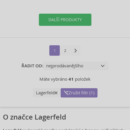
DALŠÍ PRODUKTY
1
2
ŘADIT OD:
Máte vybráno
41
položek
Lagerfeld
Zrušit filtr (1)
O značce Lagerfeld