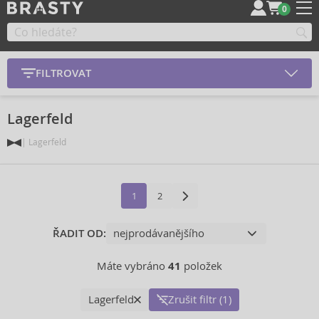
0
FILTROVAT
Lagerfeld
Lagerfeld
1
2
ŘADIT OD:
Máte vybráno
41
položek
Lagerfeld
Zrušit filtr (1)