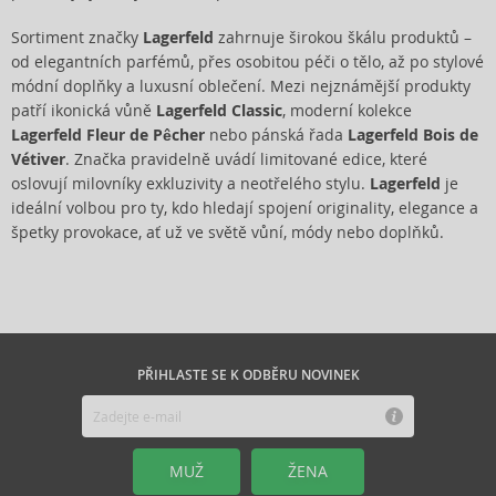
Sortiment značky
Lagerfeld
zahrnuje širokou škálu produktů –
od elegantních parfémů, přes osobitou péči o tělo, až po stylové
módní doplňky a luxusní oblečení. Mezi nejznámější produkty
patří ikonická vůně
Lagerfeld Classic
, moderní kolekce
Lagerfeld Fleur de Pêcher
nebo pánská řada
Lagerfeld Bois de
Vétiver
. Značka pravidelně uvádí limitované edice, které
oslovují milovníky exkluzivity a neotřelého stylu.
Lagerfeld
je
ideální volbou pro ty, kdo hledají spojení originality, elegance a
špetky provokace, ať už ve světě vůní, módy nebo doplňků.
PŘIHLASTE SE K ODBĚRU NOVINEK
MUŽ
ŽENA