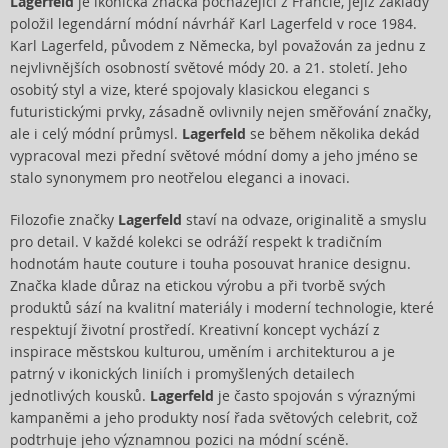
Lagerfeld
je ikonická značka pocházející z Francie, jejíž základy
položil legendární módní návrhář Karl Lagerfeld v roce 1984.
Karl Lagerfeld, původem z Německa, byl považován za jednu z
nejvlivnějších osobností světové módy 20. a 21. století. Jeho
osobitý styl a vize, které spojovaly klasickou eleganci s
futuristickými prvky, zásadně ovlivnily nejen směřování značky,
ale i celý módní průmysl.
Lagerfeld
se během několika dekád
vypracoval mezi přední světové módní domy a jeho jméno se
stalo synonymem pro neotřelou eleganci a inovaci.
Filozofie značky
Lagerfeld
staví na odvaze, originalitě a smyslu
pro detail. V každé kolekci se odráží respekt k tradičním
hodnotám haute couture i touha posouvat hranice designu.
Značka klade důraz na etickou výrobu a při tvorbě svých
produktů sází na kvalitní materiály i moderní technologie, které
respektují životní prostředí. Kreativní koncept vychází z
inspirace městskou kulturou, uměním i architekturou a je
patrný v ikonických liniích i promyšlených detailech
jednotlivých kousků.
Lagerfeld
je často spojován s výraznými
kampaněmi a jeho produkty nosí řada světových celebrit, což
podtrhuje jeho významnou pozici na módní scéně.