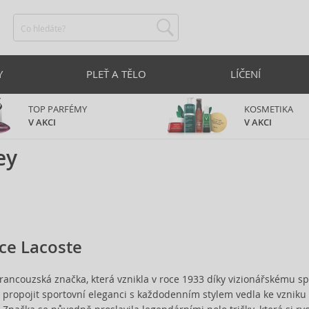
Y
PLEŤ A TĚLO
LÍČENÍ
TOP PARFÉMY
KOSMETIKA
V AKCI
V AKCI
ey
ce Lacoste
francouzská značka, která vznikla v roce 1933 díky vizionářskému sp
a propojit sportovní eleganci s každodenním stylem vedla ke vzniku 