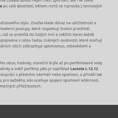
chle získala oblibu nejen mezi sportovci, ale i ve světě
te
po celá desetiletí, během nichž se rozrostla z tenisových
dčasového stylu. Značka klade důraz na udržitelnost a
 moderní postupy, které respektují životní prostředí.
což se promítá do čistých linií a svěžích barev každé
e spojována s celou řadou známých osobností, které oceňují
álních sítích zdůrazňuje optimismus, sebevědomí a
přes obuv, hodinky, sluneční brýle až po parfémované vody
hodinky a svěží parfémy jako je například
Lacoste L.12.12
olupráci s předními návrháři nebo sportovci, a přináší tak
u pro každého, kdo oceňuje spojení sportovní ležérnosti,
imečných příležitostech.