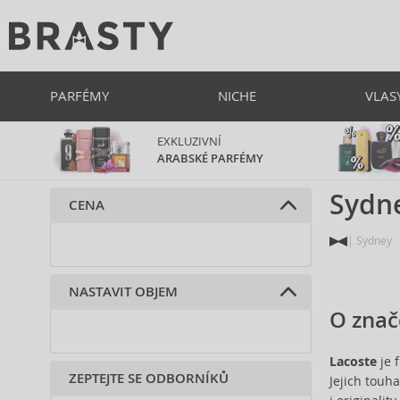
PARFÉMY
NICHE
VLAS
EXKLUZIVNÍ
ARABSKÉ PARFÉMY
Sydn
CENA
Sydney
NASTAVIT OBJEM
O znač
Lacoste
je 
ZEPTEJTE SE ODBORNÍKŮ
Jejich touh