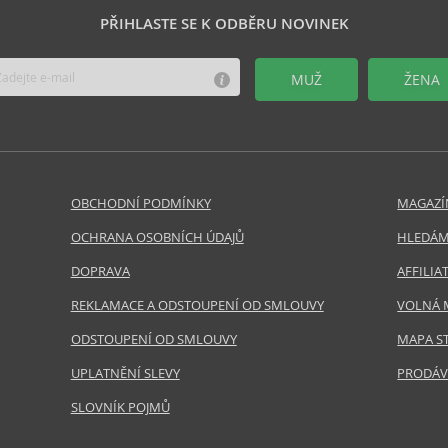
PŘIHLASTE SE K ODBĚRU NOVINEK
MUŽ
ŽENA
OBCHODNÍ PODMÍNKY
MAGAZÍ
OCHRANA OSOBNÍCH ÚDAJŮ
HLEDÁM
DOPRAVA
AFFILI
REKLAMACE A ODSTOUPENÍ OD SMLOUVY
VOLNÁ 
ODSTOUPENÍ OD SMLOUVY
MAPA S
UPLATNĚNÍ SLEVY
PRODÁV
SLOVNÍK POJMŮ