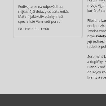
i originalit
módy. Výjim
Podívejte se na
odpovědi na
kurtů až na
nejčastější dotazy
od zákazníků.
Máte-li jakékoliv otázky, naši
Filozofie
La
specialisté Vám rádi poradí.
etickou výro
Po - Pá: 9:00 - 17:00
Tvorba znač
nové
kolek
její jedineč
radost z po
Sortiment
L
a doplňky. 
Blanc
. Znač
do svých kol
kvality a š