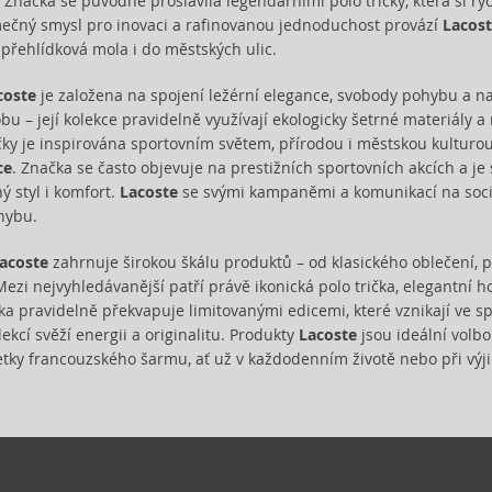
y. Značka se původně proslavila legendárními polo tričky, která si ry
ečný smysl pro inovaci a rafinovanou jednoduchost provází
Lacos
 přehlídková mola i do městských ulic.
coste
je založena na spojení ležérní elegance, svobody pohybu a na
bu – její kolekce pravidelně využívají ekologicky šetrné materiály a
ky je inspirována sportovním světem, přírodou i městskou kulturou, 
ce
. Značka se často objevuje na prestižních sportovních akcích a j
ný styl i komfort.
Lacoste
se svými kampaněmi a komunikací na soci
hybu.
acoste
zahrnuje širokou škálu produktů – od klasického oblečení, 
Mezi nejvyhledávanější patří právě ikonická polo trička, elegantní 
ka pravidelně překvapuje limitovanými edicemi, které vznikají ve sp
ekcí svěží energii a originalitu. Produkty
Lacoste
jsou ideální volbo
petky francouzského šarmu, ať už v každodenním životě nebo při výj