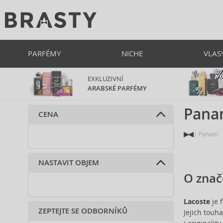
PARFÉMY
NICHE
VLAS
EXKLUZIVNÍ
ARABSKÉ PARFÉMY
Pan
CENA
Panam
NASTAVIT OBJEM
O znač
Lacoste
je 
ZEPTEJTE SE ODBORNÍKŮ
Jejich touh