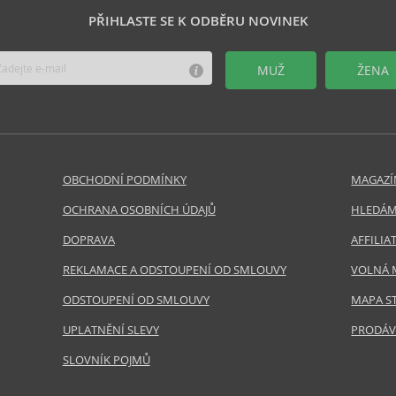
PŘIHLASTE SE K ODBĚRU NOVINEK
MUŽ
ŽENA
OBCHODNÍ PODMÍNKY
MAGAZÍ
OCHRANA OSOBNÍCH ÚDAJŮ
HLEDÁM
DOPRAVA
AFFILI
REKLAMACE A ODSTOUPENÍ OD SMLOUVY
VOLNÁ 
ODSTOUPENÍ OD SMLOUVY
MAPA S
UPLATNĚNÍ SLEVY
PRODÁV
SLOVNÍK POJMŮ