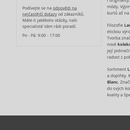
i originalit
módy. Výjim
Podívejte se na
odpovědi na
kurtů až na
nejčastější dotazy
od zákazníků.
Máte-li jakékoliv otázky, naši
Filozofie
La
specialisté Vám rádi poradí.
etickou výro
Po - Pá: 9:00 - 17:00
Tvorba znač
nové
kolek
její jedineč
radost z po
Sortiment
L
a doplňky. 
Blanc
. Znač
do svých kol
kvality a š