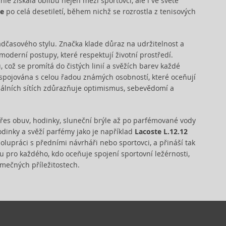
chle získala oblibu nejen mezi sportovci, ale i ve světě
te
po celá desetiletí, během nichž se rozrostla z tenisových
dčasového stylu. Značka klade důraz na udržitelnost a
 moderní postupy, které respektují životní prostředí.
což se promítá do čistých linií a svěžích barev každé
e spojována s celou řadou známých osobností, které oceňují
álních sítích zdůrazňuje optimismus, sebevědomí a
přes obuv, hodinky, sluneční brýle až po parfémované vody
hodinky a svěží parfémy jako je například
Lacoste L.12.12
olupráci s předními návrháři nebo sportovci, a přináší tak
u pro každého, kdo oceňuje spojení sportovní ležérnosti,
imečných příležitostech.