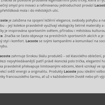
y. Značka se původně proslavila legendárními polo tričky, která si ry
ečný smysl pro inovaci a rafinovanou jednoduchost provází
Lacos
 přehlídková mola i do městských ulic.
coste
je založena na spojení ležérní elegance, svobody pohybu a na
bu – její kolekce pravidelně využívají ekologicky šetrné materiály a
ky je inspirována sportovním světem, přírodou i městskou kulturou, 
ce
. Značka se často objevuje na prestižních sportovních akcích a j
ný styl i komfort.
Lacoste
se svými kampaněmi a komunikací na soci
hybu.
acoste
zahrnuje širokou škálu produktů – od klasického oblečení, 
Mezi nejvyhledávanější patří právě ikonická polo trička, elegantní 
ka pravidelně překvapuje limitovanými edicemi, které vznikají ve sp
ekcí svěží energii a originalitu. Produkty
Lacoste
jsou ideální volbo
petky francouzského šarmu, ať už v každodenním životě nebo při výj