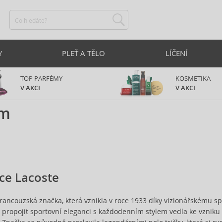
Y
PLEŤ A TĚLO
LÍČENÍ
TOP PARFÉMY
KOSMETIKA
V AKCI
V AKCI
am
ce Lacoste
francouzská značka, která vznikla v roce 1933 díky vizionářskému sp
a propojit sportovní eleganci s každodenním stylem vedla ke vzniku 