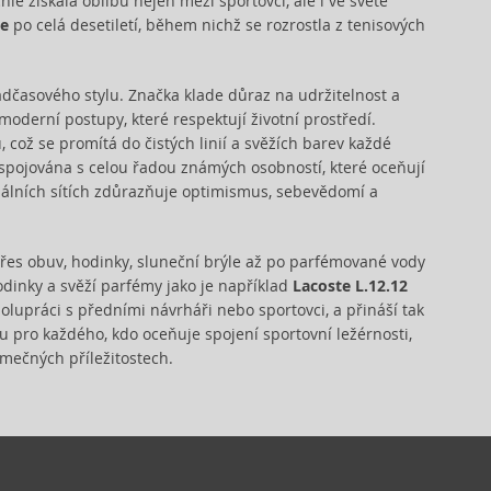
chle získala oblibu nejen mezi sportovci, ale i ve světě
te
po celá desetiletí, během nichž se rozrostla z tenisových
dčasového stylu. Značka klade důraz na udržitelnost a
 moderní postupy, které respektují životní prostředí.
což se promítá do čistých linií a svěžích barev každé
e spojována s celou řadou známých osobností, které oceňují
álních sítích zdůrazňuje optimismus, sebevědomí a
přes obuv, hodinky, sluneční brýle až po parfémované vody
hodinky a svěží parfémy jako je například
Lacoste L.12.12
olupráci s předními návrháři nebo sportovci, a přináší tak
u pro každého, kdo oceňuje spojení sportovní ležérnosti,
imečných příležitostech.