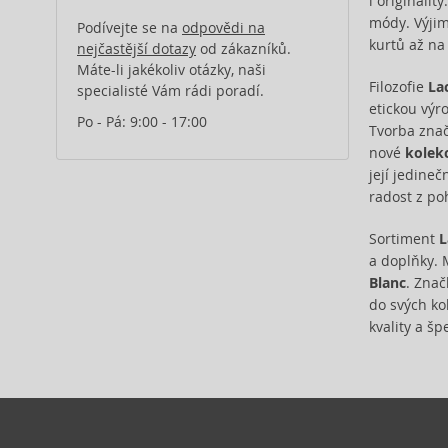
i originalit
módy. Výjim
Podívejte se na
odpovědi na
kurtů až na
nejčastější dotazy
od zákazníků.
Máte-li jakékoliv otázky, naši
Filozofie
La
specialisté Vám rádi poradí.
etickou výro
Po - Pá: 9:00 - 17:00
Tvorba znač
nové
kolek
její jedineč
radost z po
Sortiment
L
a doplňky. 
Blanc
. Znač
do svých kol
kvality a š