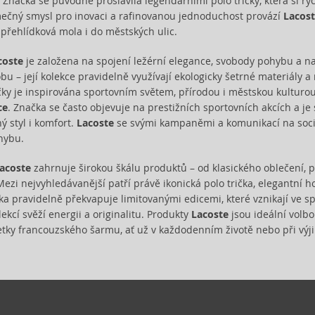
y. Značka se původně proslavila legendárními polo tričky, která si ry
ečný smysl pro inovaci a rafinovanou jednoduchost provází
Lacos
 přehlídková mola i do městských ulic.
coste
je založena na spojení ležérní elegance, svobody pohybu a na
bu – její kolekce pravidelně využívají ekologicky šetrné materiály a
ky je inspirována sportovním světem, přírodou i městskou kulturou, 
ce
. Značka se často objevuje na prestižních sportovních akcích a j
ný styl i komfort.
Lacoste
se svými kampaněmi a komunikací na soci
hybu.
acoste
zahrnuje širokou škálu produktů – od klasického oblečení, 
Mezi nejvyhledávanější patří právě ikonická polo trička, elegantní 
ka pravidelně překvapuje limitovanými edicemi, které vznikají ve sp
ekcí svěží energii a originalitu. Produkty
Lacoste
jsou ideální volbo
petky francouzského šarmu, ať už v každodenním životě nebo při výj