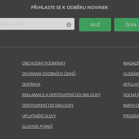
PŘIHLASTE SE K ODBĚRU NOVINEK
MUŽ
ŽENA
OBCHODNÍ PODMÍNKY
MAGAZÍ
OCHRANA OSOBNÍCH ÚDAJŮ
HLEDÁM
DOPRAVA
AFFILI
REKLAMACE A ODSTOUPENÍ OD SMLOUVY
VOLNÁ 
ODSTOUPENÍ OD SMLOUVY
MAPA S
UPLATNĚNÍ SLEVY
PRODÁV
SLOVNÍK POJMŮ