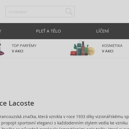
Y
PLEŤ A TĚLO
LÍČENÍ
TOP PARFÉMY
KOSMETIKA
V AKCI
V AKCI
ce Lacoste
francouzská značka, která vznikla v roce 1933 díky vizionářskému sp
a propojit sportovní eleganci s každodenním stylem vedla ke vzniku 