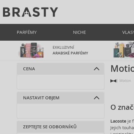
PARFÉMY
NICHE
VLAS
EXKLUZIVNÍ
ARABSKÉ PARFÉMY
Moti
CENA
Motion
NASTAVIT OBJEM
O znač
Lacoste
je 
ZEPTEJTE SE ODBORNÍKŮ
Jejich touh