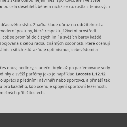
chle získala oblibu nejen mezi sportovci, ale i ve světě
te
po celá desetiletí, během nichž se rozrostla z tenisových
dčasového stylu. Značka klade důraz na udržitelnost a
 moderní postupy, které respektují životní prostředí.
což se promítá do čistých linií a svěžích barev každé
e spojována s celou řadou známých osobností, které oceňují
álních sítích zdůrazňuje optimismus, sebevědomí a
přes obuv, hodinky, sluneční brýle až po parfémované vody
hodinky a svěží parfémy jako je například
Lacoste L.12.12
olupráci s předními návrháři nebo sportovci, a přináší tak
u pro každého, kdo oceňuje spojení sportovní ležérnosti,
imečných příležitostech.