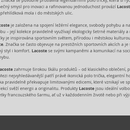
y. Značka se původně proslavila legendárními polo tričky, která si ry
ečný smysl pro inovaci a rafinovanou jednoduchost provází
Lacos
 přehlídková mola i do městských ulic.
coste
je založena na spojení ležérní elegance, svobody pohybu a na
bu – její kolekce pravidelně využívají ekologicky šetrné materiály a
ky je inspirována sportovním světem, přírodou i městskou kulturou, 
ce
. Značka se často objevuje na prestižních sportovních akcích a j
ný styl i komfort.
Lacoste
se svými kampaněmi a komunikací na soci
hybu.
acoste
zahrnuje širokou škálu produktů – od klasického oblečení, 
Mezi nejvyhledávanější patří právě ikonická polo trička, elegantní 
ka pravidelně překvapuje limitovanými edicemi, které vznikají ve sp
ekcí svěží energii a originalitu. Produkty
Lacoste
jsou ideální volbo
petky francouzského šarmu, ať už v každodenním životě nebo při výj