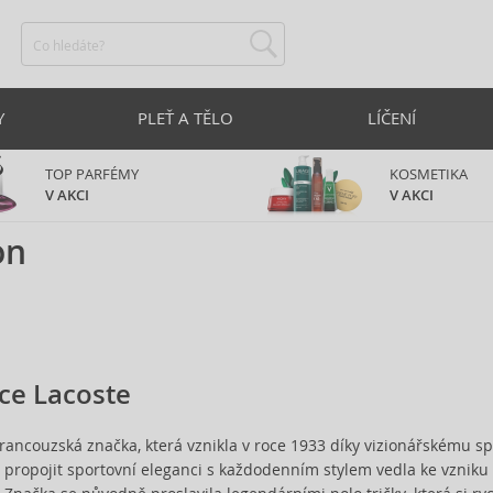
Y
PLEŤ A TĚLO
LÍČENÍ
TOP PARFÉMY
KOSMETIKA
V AKCI
V AKCI
on
ce Lacoste
francouzská značka, která vznikla v roce 1933 díky vizionářskému sp
a propojit sportovní eleganci s každodenním stylem vedla ke vzniku 