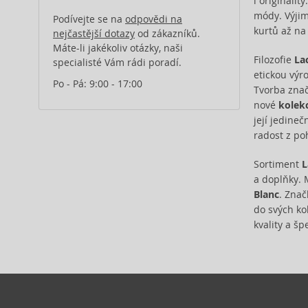
i originalit
módy. Výjim
Podívejte se na
odpovědi na
kurtů až na
nejčastější dotazy
od zákazníků.
Máte-li jakékoliv otázky, naši
Filozofie
La
specialisté Vám rádi poradí.
etickou výro
Po - Pá: 9:00 - 17:00
Tvorba znač
nové
kolek
její jedineč
radost z po
Sortiment
L
a doplňky. 
Blanc
. Znač
do svých kol
kvality a š