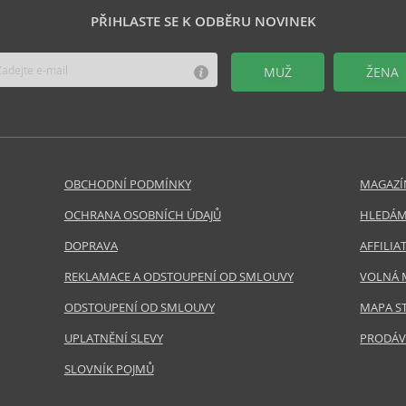
PŘIHLASTE SE K ODBĚRU NOVINEK
MUŽ
ŽENA
OBCHODNÍ PODMÍNKY
MAGAZÍ
OCHRANA OSOBNÍCH ÚDAJŮ
HLEDÁM
DOPRAVA
AFFILI
REKLAMACE A ODSTOUPENÍ OD SMLOUVY
VOLNÁ 
ODSTOUPENÍ OD SMLOUVY
MAPA S
UPLATNĚNÍ SLEVY
PRODÁV
SLOVNÍK POJMŮ