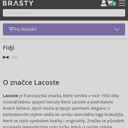
0
FILTROVAT
Fidji
Fidji
O značce Lacoste
Lacoste
je francouzská značka, která vznikla v roce 1933 díky
vizionářskému spojení tenisty René Lacoste a podnikatele
André Gilliera. Jejich touha propojit sportovní eleganci s
každodenním stylem vedla ke vzniku ikonického loga krokodýla,
které se stalo symbolem kvality i originality. Značka se původně
proslavila legendárními polo tričky, která si rychle získala