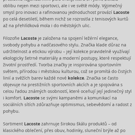
oblibu nejen mezi sportovci, ale i ve světě módy. Výjimečný
smysl pro inovaci a rafinovanou jednoduchost provází
Lacoste
po celá desetiletí, během nichž se rozrostla z tenisových kurtů
až na přehlídková mola i do městských ulic.
Filozofie
Lacoste
je založena na spojení ležérní elegance,
svobody pohybu a nadčasového stylu. Značka klade důraz na
udržitelnost a etickou výrobu – její kolekce pravidelně využívají
ekologicky šetrné materiály a moderní postupy, které respektují
životní prostředí. Tvorba značky je inspirována sportovním
světem, přírodou i městskou kulturou, což se promítá do čistých
linií a svěžích barev každé nové
kolekce
. Značka se často
objevuje na prestižních sportovních akcích a je spojována s
celou řadou známých osobností, které oceňují její jedinečný styl
i komfort.
Lacoste
se svými kampaněmi a komunikací na
sociálních sítích zdůrazňuje optimismus, sebevědomí a radost z
pohybu.
Sortiment
Lacoste
zahrnuje širokou škálu produktů – od
klasického oblečení, přes obuv, hodinky, sluneční brýle až po