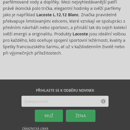
parfémované vody a doplňky. Mezi nejvyhledávanější patří
právě ikonická polo trička, elegantní hodinky a svěží parfémy
jako je například
Lacoste L.12.12 Blanc
. Značka pravidelně
překvapuje limitovanými edicemi, které vznikají ve spolupráci s
předními návrháři nebo sportovci, a přináší tak do svých kolekcí
svěží energii a originalitu. Produkty
Lacoste
jsou ideální volbou
pro každého, kdo oceňuje spojení sportovní ležérnosti, kvality a
špetky francouzského šarmu, ať už v každodenním životě nebo
při výjimečných příležitostech.
PŘIHLASTE SE K ODBĚRU NOVINEK
MUŽ
ŽENA
ZÁKAZNICKÁ LINKA