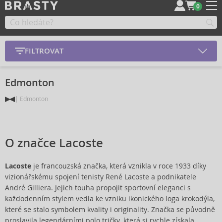
0
FILTROVAT
Edmonton
Edmonton
O značce Lacoste
Lacoste
je francouzská značka, která vznikla v roce 1933 díky
vizionářskému spojení tenisty René Lacoste a podnikatele
André Gilliera. Jejich touha propojit sportovní eleganci s
každodenním stylem vedla ke vzniku ikonického loga krokodýla,
které se stalo symbolem kvality i originality. Značka se původně
proslavila legendárními polo tričky, která si rychle získala