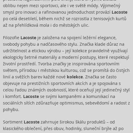
oblibu nejen mezi sportovci, ale i ve světě módy. Výjimečný
smysl pro inovaci a rafinovanou jednoduchost provází
Lacoste
po celá desetiletí, během nichž se rozrostla z tenisových kurtů
až na přehlídková mola i do městských ulic.
Filozofie
Lacoste
je založena na spojení ležérní elegance,
svobody pohybu a nadčasového stylu. Značka klade důraz na
udržitelnost a etickou výrobu – její kolekce pravidelně využívají
ekologicky šetrné materiály a moderní postupy, které respektují
životní prostředí. Tvorba značky je inspirována sportovním
světem, přírodou i městskou kulturou, což se promítá do čistých
linií a svěžích barev každé nové
kolekce
. Značka se často
objevuje na prestižních sportovních akcích a je spojována s
celou řadou známých osobností, které oceňují její jedinečný styl
i komfort.
Lacoste
se svými kampaněmi a komunikací na
sociálních sítích zdůrazňuje optimismus, sebevědomí a radost z
pohybu.
Sortiment
Lacoste
zahrnuje širokou škálu produktů – od
klasického oblečení, přes obuv, hodinky, sluneční brýle až po