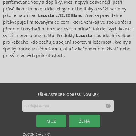
parfémované vody a doplňky. Mezi nejvyhledávanější patří
právě ikonická polo trička, elegantní hodinky a svěží parfémy
jako je například
Lacoste L.12.12 Blanc
. Značka pravidelně
překvapuje limitovanými edicemi, které vznikají ve spolupráci s
předními návrháři nebo sportovci, a přináší tak do svých kolekcí
svěží energii a originalitu. Produkty
Lacoste
jsou ideální volbou
pro každého, kdo oceňuje spojení sportovní ležérnosti, kvality a
špetky francouzského šarmu, ať už v každodenním životě nebo
při výjimečných příležitostech.
PŘIHLASTE SE K ODBĚRU NOVINEK
MUŽ
ŽENA
ZÁKAZNICKÁ LINKA