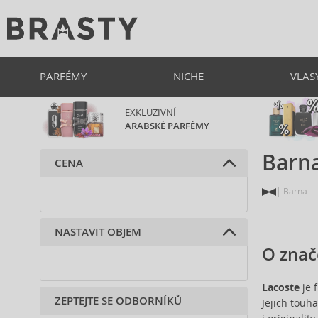
PARFÉMY
NICHE
VLAS
EXKLUZIVNÍ
ARABSKÉ PARFÉMY
Barn
CENA
Barna
NASTAVIT OBJEM
O znač
Lacoste
je 
ZEPTEJTE SE ODBORNÍKŮ
Jejich touh