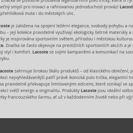
y. Značka se původně proslavila legendárními polo tričky, která si ry
ečný smysl pro inovaci a rafinovanou jednoduchost provází
Lacos
 přehlídková mola i do městských ulic.
coste
je založena na spojení ležérní elegance, svobody pohybu a na
bu – její kolekce pravidelně využívají ekologicky šetrné materiály a
ky je inspirována sportovním světem, přírodou i městskou kulturou, 
ce
. Značka se často objevuje na prestižních sportovních akcích a j
ný styl i komfort.
Lacoste
se svými kampaněmi a komunikací na soci
hybu.
acoste
zahrnuje širokou škálu produktů – od klasického oblečení, 
Mezi nejvyhledávanější patří právě ikonická polo trička, elegantní 
ka pravidelně překvapuje limitovanými edicemi, které vznikají ve sp
ekcí svěží energii a originalitu. Produkty
Lacoste
jsou ideální volbo
petky francouzského šarmu, ať už v každodenním životě nebo při výj