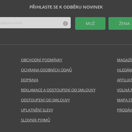
PŘIHLASTE SE K ODBĚRU NOVINEK
MUŽ
ŽENA
OBCHODNÍ PODMÍNKY
MAGAZÍ
OCHRANA OSOBNÍCH ÚDAJŮ
HLEDÁM
DOPRAVA
AFFILI
REKLAMACE A ODSTOUPENÍ OD SMLOUVY
VOLNÁ 
ODSTOUPENÍ OD SMLOUVY
MAPA S
UPLATNĚNÍ SLEVY
PRODÁV
SLOVNÍK POJMŮ