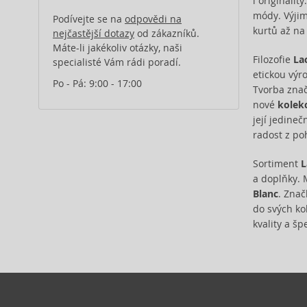
i originalit
módy. Výjim
Podívejte se na
odpovědi na
kurtů až na
nejčastější dotazy
od zákazníků.
Máte-li jakékoliv otázky, naši
Filozofie
La
specialisté Vám rádi poradí.
etickou výro
Po - Pá: 9:00 - 17:00
Tvorba znač
nové
kolek
její jedineč
radost z po
Sortiment
L
a doplňky. 
Blanc
. Znač
do svých kol
kvality a š