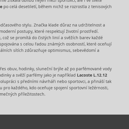
chle získala oblibu nejen mezi sportovci, ale i ve světě
te
po celá desetiletí, během nichž se rozrostla z tenisových
dčasového stylu. Značka klade důraz na udržitelnost a
 moderní postupy, které respektují životní prostředí.
což se promítá do čistých linií a svěžích barev každé
e spojována s celou řadou známých osobností, které oceňují
álních sítích zdůrazňuje optimismus, sebevědomí a
přes obuv, hodinky, sluneční brýle až po parfémované vody
hodinky a svěží parfémy jako je například
Lacoste L.12.12
olupráci s předními návrháři nebo sportovci, a přináší tak
u pro každého, kdo oceňuje spojení sportovní ležérnosti,
imečných příležitostech.