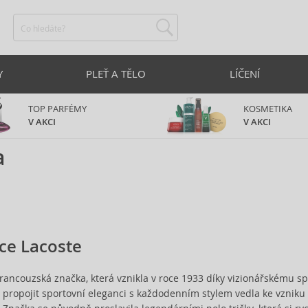
Y
PLEŤ A TĚLO
LÍČENÍ
TOP PARFÉMY
KOSMETIKA
V AKCI
V AKCI
a
ce Lacoste
francouzská značka, která vznikla v roce 1933 díky vizionářskému sp
a propojit sportovní eleganci s každodenním stylem vedla ke vzniku 