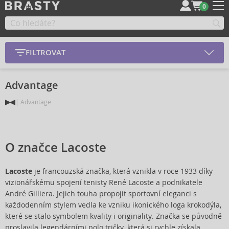
0
FILTROVAT
Advantage
Advantage
O značce Lacoste
Lacoste
je francouzská značka, která vznikla v roce 1933 díky
vizionářskému spojení tenisty René Lacoste a podnikatele
André Gilliera. Jejich touha propojit sportovní eleganci s
každodenním stylem vedla ke vzniku ikonického loga krokodýla,
které se stalo symbolem kvality i originality. Značka se původně
proslavila legendárními polo tričky, která si rychle získala