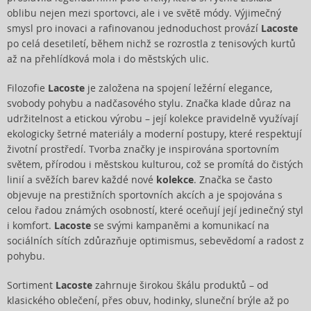
oblibu nejen mezi sportovci, ale i ve světě módy. Výjimečný
smysl pro inovaci a rafinovanou jednoduchost provází
Lacoste
po celá desetiletí, během nichž se rozrostla z tenisových kurtů
až na přehlídková mola i do městských ulic.
Filozofie
Lacoste
je založena na spojení ležérní elegance,
svobody pohybu a nadčasového stylu. Značka klade důraz na
udržitelnost a etickou výrobu – její kolekce pravidelně využívají
ekologicky šetrné materiály a moderní postupy, které respektují
životní prostředí. Tvorba značky je inspirována sportovním
světem, přírodou i městskou kulturou, což se promítá do čistých
linií a svěžích barev každé nové
kolekce
. Značka se často
objevuje na prestižních sportovních akcích a je spojována s
celou řadou známých osobností, které oceňují její jedinečný styl
i komfort.
Lacoste
se svými kampaněmi a komunikací na
sociálních sítích zdůrazňuje optimismus, sebevědomí a radost z
pohybu.
Sortiment
Lacoste
zahrnuje širokou škálu produktů – od
klasického oblečení, přes obuv, hodinky, sluneční brýle až po