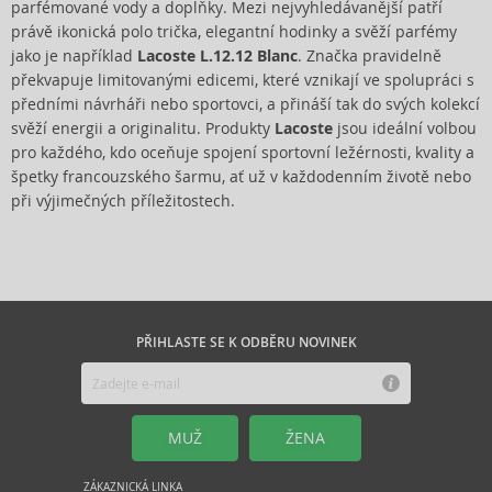
parfémované vody a doplňky. Mezi nejvyhledávanější patří
právě ikonická polo trička, elegantní hodinky a svěží parfémy
jako je například
Lacoste L.12.12 Blanc
. Značka pravidelně
překvapuje limitovanými edicemi, které vznikají ve spolupráci s
předními návrháři nebo sportovci, a přináší tak do svých kolekcí
svěží energii a originalitu. Produkty
Lacoste
jsou ideální volbou
pro každého, kdo oceňuje spojení sportovní ležérnosti, kvality a
špetky francouzského šarmu, ať už v každodenním životě nebo
při výjimečných příležitostech.
PŘIHLASTE SE K ODBĚRU NOVINEK
MUŽ
ŽENA
ZÁKAZNICKÁ LINKA