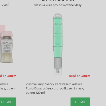
í vlasů
vlasová kúra pro poškozené vlasy
NÍ SKLADEM
NENÍ SKLADEM
olekce
Vlasové kúry značky Kérastase z kolekce
lasy, objem
Fusio-Dose, určeno pro: poškozené vlasy,
objem 120 ml
DETAIL
DETAIL