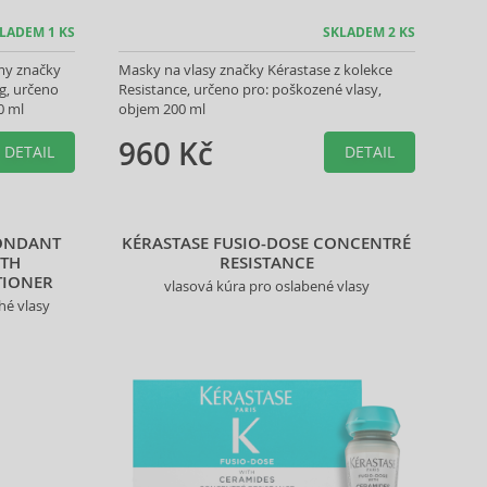
LADEM 1 KS
SKLADEM 2 KS
my značky
Masky na vlasy značky Kérastase z kolekce
g, určeno
Resistance, určeno pro: poškozené vlasy,
0 ml
objem 200 ml
960 Kč
DETAIL
DETAIL
FONDANT
KÉRASTASE FUSIO-DOSE CONCENTRÉ
GTH
RESISTANCE
TIONER
vlasová kúra pro oslabené vlasy
hé vlasy