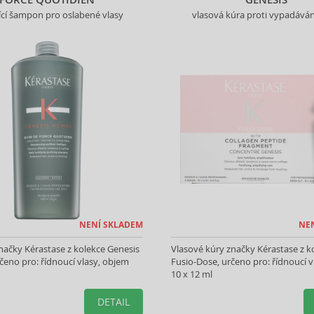
jící šampon pro oslabené vlasy
vlasová kúra proti vypadáván
NENÍ SKLADEM
NE
ačky Kérastase z kolekce Genesis
Vlasové kúry značky Kérastase z k
eno pro: řídnoucí vlasy, objem
Fusio-Dose, určeno pro: řídnoucí v
10 x 12 ml
DETAIL