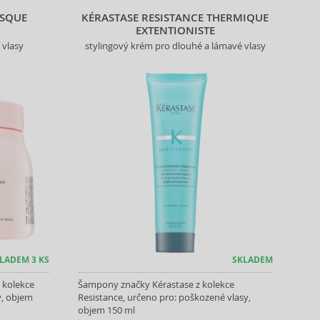
ASQUE
KÉRASTASE RESISTANCE THERMIQUE
EXTENTIONISTE
 vlasy
stylingový krém pro dlouhé a lámavé vlasy
LADEM 3 KS
SKLADEM
 kolekce
Šampony značky Kérastase z kolekce
y, objem
Resistance, určeno pro: poškozené vlasy,
objem 150 ml