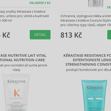
SKLADEM 2 KS
SK
asy značky Kérastase z kolekce
sto, určeno pro: vlnité a kudrnaté
Ochranná, stylingová mléka a kré
m 500 ml
Kérastase z kolekce Couture Stylin
pro: všechny typy vlasů, objem 15
 Kč
813 Kč
DETAIL
ASE NUTRITIVE LAIT VITAL
KÉRASTASE RESISTANCE 
TIONAL NUTRITION CARE
EXTENTIONISTE LEN
STRENGTHENING CONDI
nér pro normální až suché jemné
vlasy
posilující kondicionér pro dlou