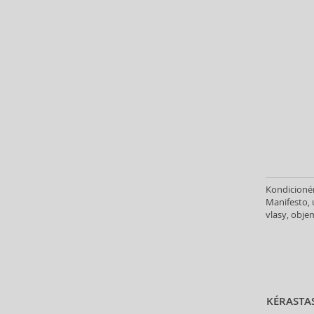
Aristocrazy (4)
Armaf (293)
Armand Basi (19)
Armani (Giorgio Armani) (217)
Artdeco (159)
Artègo (67)
Asdaaf (30)
ASP (2)
Atkinsons (32)
Atopalm (7)
Aveda (61)
Kondicionér
Avène (32)
Manifesto, 
vlasy, obje
Avril Lavigne (9)
Axe (4)
Axis-Y (13)
Azha (37)
Azzaro (87)
KÉRASTA
Babor (20)