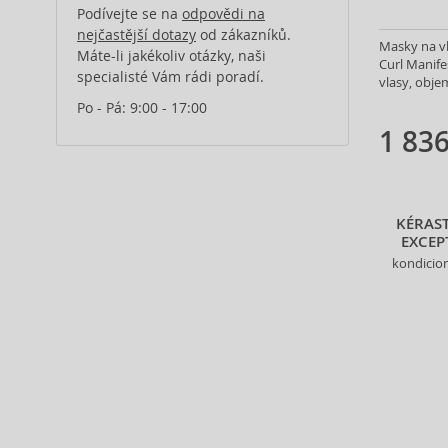
Alberta Ferretti (1)
Podívejte se na
odpovědi na
Alcina (156)
nejčastější dotazy
od zákazníků.
Masky na vl
Máte-li jakékoliv otázky, naši
Alexander McQueen (2)
Curl Manife
specialisté Vám rádi poradí.
Alexandre.J (32)
vlasy, obje
Alfaparf Milano (175)
Po - Pá: 9:00 - 17:00
Alfred Sung (7)
1 836
Alpecin (3)
Alter Ego (35)
Alterna (148)
KÉRAST
Alyssa Ashley (51)
EXCEP
American Crew (82)
kondicio
Amethyste Professional (1)
Amika (9)
Amouage (77)
Amouroud (1)
Anastasia Beverly Hills (35)
Andy Warhol (2)
Anfar (61)