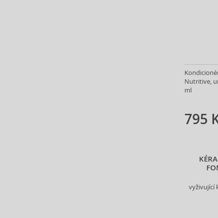
Anfas (1)
Angel Schlesser (35)
Animale (4)
Anna Sui (23)
Annayake (14)
Anne Möller (20)
Kondicionér
Annick Goutal (48)
Nutritive, 
Antonio Banderas (69)
ml
Antonio Puig (8)
Anua (29)
795 
Apivita (64)
Apothecary87 (5)
Aquolina (30)
KÉRA
Arabiyat Prestige (68)
FO
Aramis (15)
Ard Al Zaafaran (21)
vyživující
Ardell (52)
Ariana Grande (18)