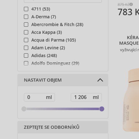
875 Kč
4711 (53)
783 
A-Derma (7)
Abercrombie & Fitch (28)
Acca Kappa (3)
KÉRA
Acqua di Parma (105)
MASQUE 
Adam Levine (2)
vyživující
Adidas (248)
Adolfo Dominguez (29)
Adyan (81)
Affinage (1)
NASTAVIT OBJEM
Afnan (93)
Agent Provocateur (13)
Ahava (49)
Aigner (43)
Ajmal (168)
Al Haramain (201)
ZEPTEJTE SE ODBORNÍKŮ
Al Wataniah (82)