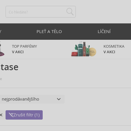
Y
PLEŤ A TĚLO
LÍČENÍ
TOP PARFÉMY
KOSMETIKA
V AKCI
V AKCI
tase
se
Zrušit filtr (1)