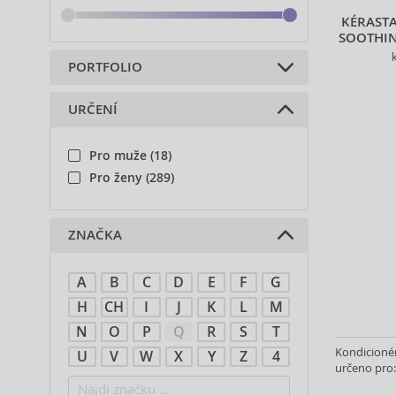
KÉRAST
SOOTHIN
PORTFOLIO
URČENÍ
Vlasová kosmetika (307)
Pro muže (18)
Pro ženy (289)
ZNAČKA
A
B
C
D
E
F
G
H
CH
I
J
K
L
M
N
O
P
Q
R
S
T
Kondicionér
U
V
W
X
Y
Z
4
určeno pro: