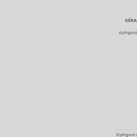
Betty Boop (3)
Beverly Hills Polo Club (12)
Beyonce (21)
KÉRA
Bijan (3)
stylingový
Bill Blass (5)
Billie Eilish (6)
Bio-Oil (2)
Biodance (7)
Bioderma (164)
Biorepair (22)
BioSilk (38)
Biotherm (107)
Biretix (1)
BlanX (14)
Blumarine (4)
Bob Mackie (2)
Bobbi Brown (29)
Body Tones (3)
Stylingové 