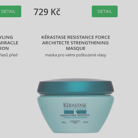
729 Kč
DETAIL
DETAIL
YLING
KÉRASTASE RESISTANCE FORCE
MIRACLE
ARCHITECTE STRENGTHENING
TION
MASQUE
vlasů před
maska pro velmi poškozené vlasy