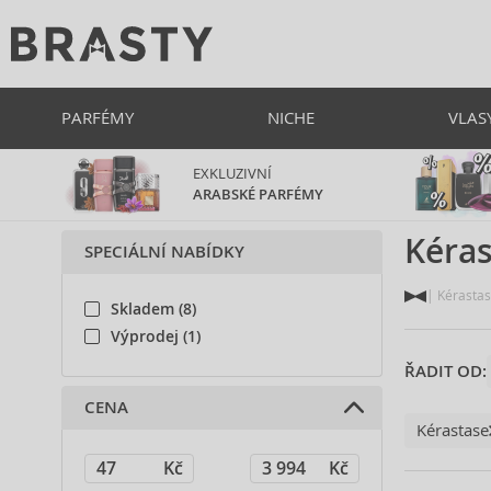
PARFÉMY
NICHE
VLAS
EXKLUZIVNÍ
ARABSKÉ PARFÉMY
Kéras
SPECIÁLNÍ NABÍDKY
Kérasta
Skladem (8)
Výprodej (1)
ŘADIT OD:
CENA
Kérastase