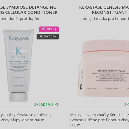
ASE SYMBIOSE DETANGLING
KÉRASTASE GENESIS M
G CELLULAR CONDITIONER
RECONSTITUANT
kondicionér proti lupům
posilující maska pro řídnoucí
VÝPRODEJ
SLEVA 10 %
SKLADEM 1 KS
SK
y značky Kérastase z kolekce ,
Masky na vlasy značky Kérastase z
 vlasy s lupy, objem 200 ml
Genesis, určeno pro: řídnoucí vlas
500 ml