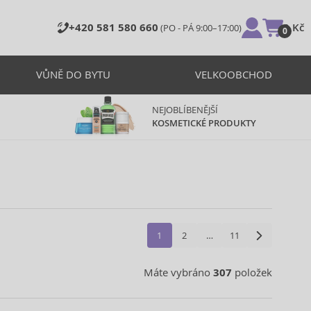
+420 581 580 660
0 Kč
(PO - PÁ 9:00–17:00)
0
VŮNĚ DO BYTU
VELKOOBCHOD
NEJOBLÍBENĚJŠÍ
KOSMETICKÉ PRODUKTY
1
2
…
11
Máte vybráno
307
položek