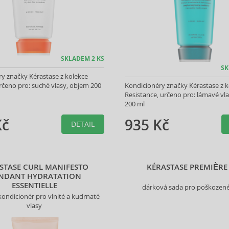
SKLADEM 2 KS
SK
y značky Kérastase z kolekce
určeno pro: suché vlasy, objem 200
Kondicionéry značky Kérastase z k
Resistance, určeno pro: lámavé vl
200 ml
Kč
935 Kč
DETAIL
STASE CURL MANIFESTO
KÉRASTASE PREMIÈRE
NDANT HYDRATATION
ESSENTIELLE
dárková sada pro poškozené
 kondicionér pro vlnité a kudrnaté
vlasy