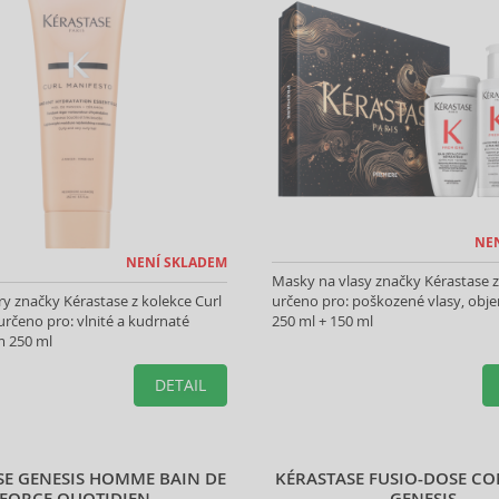
NE
NENÍ SKLADEM
Masky na vlasy značky Kérastase z 
y značky Kérastase z kolekce Curl
určeno pro: poškozené vlasy, obj
určeno pro: vlnité a kudrnaté
250 ml + 150 ml
m 250 ml
DETAIL
SE GENESIS HOMME BAIN DE
KÉRASTASE FUSIO-DOSE C
FORCE QUOTIDIEN
GENESIS