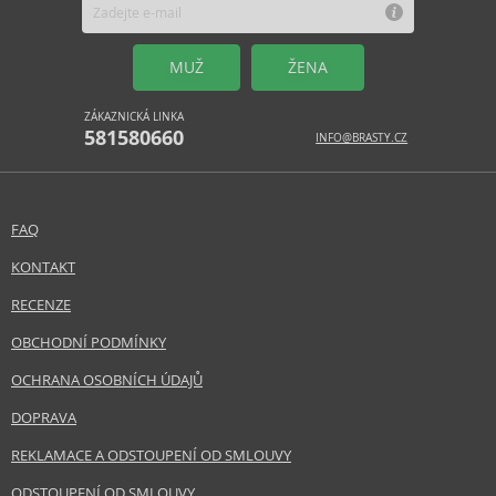
MUŽ
ŽENA
ZÁKAZNICKÁ LINKA
581580660
INFO@BRASTY.CZ
FAQ
KONTAKT
RECENZE
OBCHODNÍ PODMÍNKY
OCHRANA OSOBNÍCH ÚDAJŮ
DOPRAVA
REKLAMACE A ODSTOUPENÍ OD SMLOUVY
ODSTOUPENÍ OD SMLOUVY