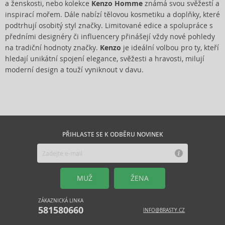
a ženskosti, nebo kolekce
Kenzo Homme
známá svou svěžestí a
inspirací mořem. Dále nabízí tělovou kosmetiku a doplňky, které
podtrhují osobitý styl značky. Limitované edice a spolupráce s
předními designéry či influencery přinášejí vždy nové pohledy
na tradiční hodnoty značky.
Kenzo
je ideální volbou pro ty, kteří
hledají unikátní spojení elegance, svěžesti a hravosti, milují
moderní design a touží vyniknout v davu.
PŘIHLASTE SE K ODBĚRU NOVINEK
MUŽ
ŽENA
ZÁKAZNICKÁ LINKA
581580660
INFO@BRASTY.CZ