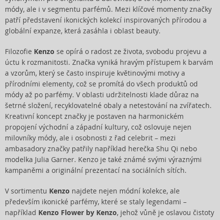
módy, ale i v segmentu parfémů. Mezi klíčové momenty značky
patří představení ikonických kolekcí inspirovaných přírodou a
globální expanze, která zasáhla i oblast beauty.
Filozofie
Kenzo
se opírá o radost ze života, svobodu projevu a
úctu k rozmanitosti. Značka vyniká hravým přístupem k barvám
a vzorům, který se často inspiruje květinovými motivy a
přírodními elementy, což se promítá do všech produktů od
módy až po parfémy. V oblasti udržitelnosti klade důraz na
šetrné složení, recyklovatelné obaly a netestování na zvířatech.
Kreativní koncept značky je postaven na harmonickém
propojení východní a západní kultury, což oslovuje nejen
milovníky módy, ale i osobnosti z řad celebrit – mezi
ambasadory značky patřily například herečka Shu Qi nebo
modelka Julia Garner. Kenzo je také známé svými výraznými
kampaněmi a originální prezentací na sociálních sítích.
V sortimentu
Kenzo
najdete nejen módní kolekce, ale
především ikonické parfémy, které se staly legendami –
například
Kenzo Flower by Kenzo
, jehož vůně je oslavou čistoty