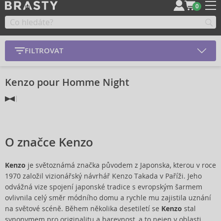
0
FILTROVAT
Kenzo pour Homme Night
O značce Kenzo
Kenzo
je světoznámá značka původem z Japonska, kterou v roce
1970 založil vizionářský návrhář Kenzo Takada v Paříži. Jeho
odvážná vize spojení japonské tradice s evropským šarmem
ovlivnila celý směr módního domu a rychle mu zajistila uznání
na světové scéně. Během několika desetiletí se
Kenzo
stal
synonymem pro originalitu a barevnost, a to nejen v oblasti