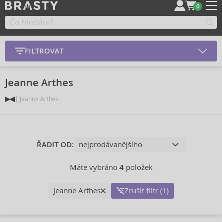
0
FILTROVAT
Jeanne Arthes
Jeanne Arthes
ŘADIT OD:
Máte vybráno
4
položek
Jeanne Arthes
Zrušit filtr (1)