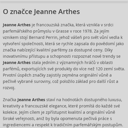
O značce Jeanne Arthes
Jeanne Arthes
je francouzská značka, která vznikla v srdci
parfemářského průmyslu v Grasse v roce 1978. Za jejím
vznikem stojí Bernard Perrin, jehož vášeň pro svět vůní vedla k
vytvoření společnosti, která se rychle zapsala do povědomí jako
značka nabízející kvalitní parfémy za dostupné ceny. Díky
inovativnímu přístupu a schopnosti rozpoznat nové trendy se
Jeanne Arthes
stala jedním z významných hráčů v oblasti
parfémů, exportujících své produkty do více než 120 zemí světa.
Prvotní úspěch značky zajistily zejména originální vůně a
pečlivě vybrané suroviny, což položilo základ pro další růst a
rozvoj.
Značka
Jeanne Arthes
staví na hodnotách dostupného luxusu,
kreativity a francouzské elegance, které promítá do každé své
kolekce. Jejím cílem je zpřístupnit kvalitní a originální vůně
široké veřejnosti, aniž by byla opomenuta pečlivá práce s
ingrediencemi a respekt k tradičním parfemářským postupům.