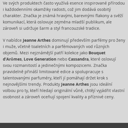
Ve svých produktech často využívá esence inspirované přírodou
i každodenními okamžiky radosti, což jim dodává osobitý
charakter. Značka je známá hravými, barevnými flakony a svěží
komunikací, která oslovuje zejména mladší publikum, ale
zároveň si udržuje šarm a styl francouzské tradice.
V nabídce
Jeanne Arthes
dominují především parfémy pro ženy
i muže, včetně toaletních a parfémovaných vod různých
objemů. Mezi nejznámější patří kolekce jako
Bouquet
d’Arômes
,
Love Generation
nebo
Cassandra
, které oslovují
svou rozmanitostí a jedinečnými kompozicemi. Značka
pravidelně přináší limitované edice a spolupracuje s
talentovanými parfuméry, kteří jí pomáhají držet krok s
nejnovějšími trendy. Produkty
Jeanne Arthes
jsou ideální
volbou pro ty, kteří hledají originální vůně, chtějí vyjádřit vlastní
osobnost a zároveň oceňují spojení kvality a příznivé ceny.