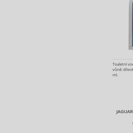
Aristocrazy (4)
Armaf (293)
Armand Basi (19)
Armani (Giorgio Armani) (217)
Artdeco (159)
Artègo (67)
Asdaaf (30)
ASP (2)
Atkinsons (32)
Toaletní vod
vůně: dřevit
Atopalm (7)
ml.
Aveda (61)
Avène (32)
Avril Lavigne (9)
Axe (4)
Axis-Y (13)
JAGUAR
Azha (37)
Azzaro (87)
Babor (20)