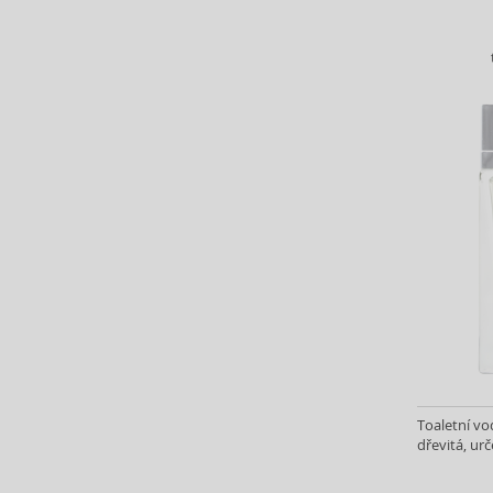
Betty Boop (3)
Beverly Hills Polo Club (12)
Beyonce (21)
Bijan (3)
Bill Blass (5)
Billie Eilish (6)
Bio-Oil (2)
Biodance (7)
Bioderma (164)
Biorepair (22)
BioSilk (38)
Biotherm (107)
Biretix (1)
BlanX (14)
Blumarine (4)
Toaletní vo
Bob Mackie (2)
dřevitá, urč
Bobbi Brown (29)
Body Tones (3)