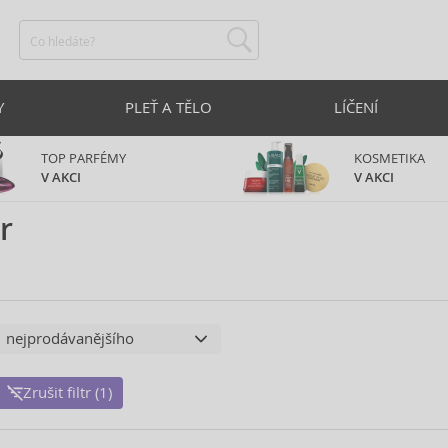
Y
PLEŤ A TĚLO
LÍČENÍ
TOP PARFÉMY
KOSMETIKA
V AKCI
V AKCI
r
Zrušit filtr (1)