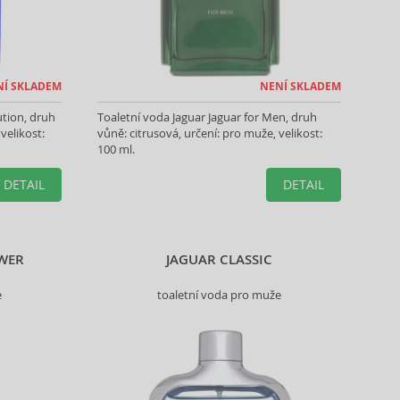
NÍ SKLADEM
NENÍ SKLADEM
ution, druh
Toaletní voda Jaguar Jaguar for Men, druh
velikost:
vůně: citrusová, určení: pro muže, velikost:
100 ml.
DETAIL
DETAIL
WER
JAGUAR CLASSIC
e
toaletní voda pro muže