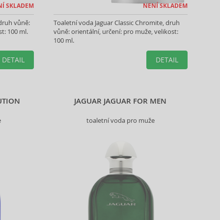
NÍ SKLADEM
NENÍ SKLADEM
 druh vůně:
Toaletní voda Jaguar Classic Chromite, druh
st: 100 ml.
vůně: orientální, určení: pro muže, velikost:
100 ml.
DETAIL
DETAIL
UTION
JAGUAR JAGUAR FOR MEN
e
toaletní voda pro muže