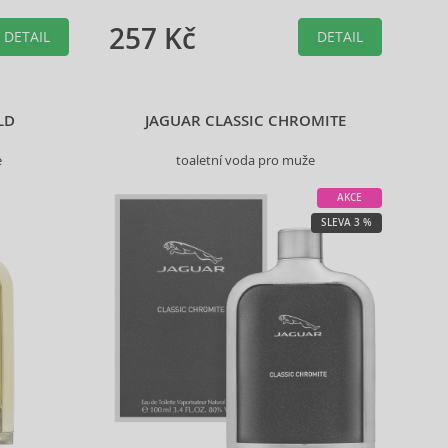
257 Kč
DETAIL
DETAIL
LD
JAGUAR CLASSIC CHROMITE
e
toaletní voda pro muže
AKCE
SLEVA 3 %