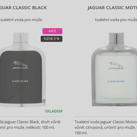
GUAR CLASSIC BLACK
JAGUAR CLASSIC MOT
toaletní voda pro muže
toaletní voda pro muž
AKCE
SLEVA 3 %
SKLADEM
da Jaguar Classic Black, druh vůně:
Toaletní voda Jaguar Classic Motio
ení: pro muže, velikost: 100 ml.
vůně: citrusová, určení: pro muže, 
100 ml.