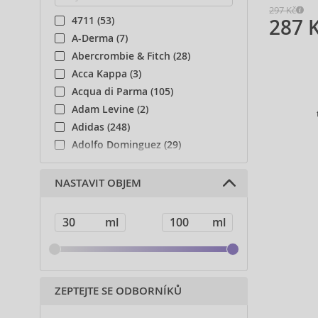
297 Kč
4711 (53)
287 
A-Derma (7)
Abercrombie & Fitch (28)
Acca Kappa (3)
Acqua di Parma (105)
Adam Levine (2)
Adidas (248)
Adolfo Dominguez (29)
Adyan (81)
Affinage (1)
NASTAVIT OBJEM
Afnan (93)
Agent Provocateur (13)
Ahava (49)
Aigner (43)
Ajmal (168)
Al Haramain (201)
ZEPTEJTE SE ODBORNÍKŮ
Al Wataniah (82)