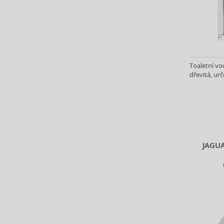
Anfas (1)
Angel Schlesser (35)
Animale (4)
Anna Sui (23)
Annayake (14)
Toaletní vo
Anne Möller (20)
dřevitá, urč
Annick Goutal (48)
Antonio Banderas (69)
Antonio Puig (8)
Anua (29)
Apivita (64)
Apothecary87 (5)
JAGUA
Aquolina (30)
Arabiyat Prestige (68)
Aramis (15)
Ard Al Zaafaran (21)
Ardell (52)
Ariana Grande (18)