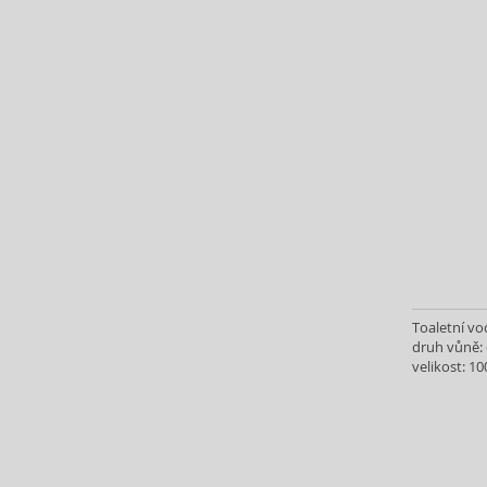
Baby Boom (4)
Baldessarini (35)
Baldinini (1)
Balenciaga (3)
Balmain (79)
Banana Republic (47)
Banbu (1)
Barulab (6)
Bath & Body Works (61)
Batiste (32)
Beauty of Joseon (25)
Bebe (11)
Toaletní vo
Benefit (45)
druh vůně: 
Benetton (59)
velikost: 10
Bentley (25)
Berani (14)
Beter (7)
Betsey Johnson (1)