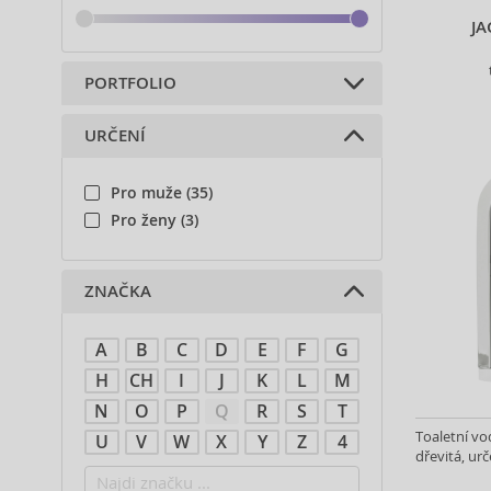
JA
PORTFOLIO
URČENÍ
Parfémy (38)
Pro muže (35)
Pro ženy (3)
ZNAČKA
A
B
C
D
E
F
G
H
CH
I
J
K
L
M
N
O
P
Q
R
S
T
Toaletní vo
U
V
W
X
Y
Z
4
dřevitá, urč