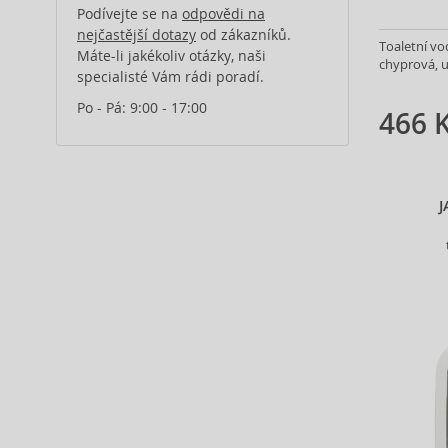
Alberta Ferretti (1)
Podívejte se na
odpovědi na
Alcina (156)
nejčastější dotazy
od zákazníků.
Toaletní vo
Máte-li jakékoliv otázky, naši
Alexander McQueen (2)
chyprová, u
specialisté Vám rádi poradí.
Alexandre.J (32)
Alfaparf Milano (175)
Po - Pá: 9:00 - 17:00
466 
Alfred Sung (7)
Alpecin (3)
Alter Ego (35)
J
Alterna (148)
Alyssa Ashley (51)
American Crew (82)
Amethyste Professional (1)
Amika (9)
Amouage (77)
Amouroud (1)
Anastasia Beverly Hills (35)
Andy Warhol (2)
Anfar (61)