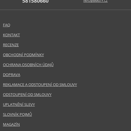
581580660
INFO@BRASTY.CZ
FAQ
KONTAKT
RECENZE
OBCHODNÍ PODMÍNKY
OCHRANA OSOBNÍCH ÚDAJŮ
DOPRAVA
REKLAMACE A ODSTOUPENÍ OD SMLOUVY
ODSTOUPENÍ OD SMLOUVY
UPLATNĚNÍ SLEVY
SLOVNÍK POJMŮ
MAGAZÍN