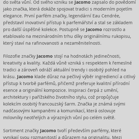
do světa vůní. Od svého vzniku se
Jacomo
zapsalo do povědomí
jako značka, která dokáže spojovat tradici s moderním pojetím
elegance. První parfém značky, legendární Eau Cendrée,
představil inovativní přístup k parfemářství a stal se základem
pro další úspěšné kolekce. Postupně se
Jacomo
rozrostlo a
etablovalo na mezinárodním trhu díky originálnímu rukopisu,
který staví na rafinovanosti a nezaměnitelnosti.
Filozofie značky
Jacomo
stojí na hodnotách jedinečnosti,
kreativity a kvality. Každá vůně vzniká s respektem k řemeslné
tradici a zároveň odráží aktuální trendy i osobitý pohled na
krásu.
Jacomo
klade důraz na pečlivý výběr ingrediencí a citlivý
přístup k tvorbě parfémů, přičemž preferuje kvalitní přírodní
esence a originální kompozice. Inspiraci čerpá z umění,
architektury i pařížského životního stylu, což propůjčuje
kolekcím osobitý francouzský šarm. Značka je známá svými
nadčasovými kampaněmi a komunikací, která oslovuje
milovníky neotřelých a výrazných vůní po celém světě.
Sortiment značky
Jacomo
tvoří především parfémy, které
vynikají svou rozmanitostí a důrazem na originalitu. Mezi