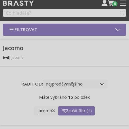
0
FILTROVAT
Jacomo
Jacomo
ŘADIT OD:
Máte vybráno
15
položek
Jacomo
Zrušit filtr (1)