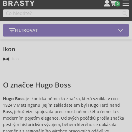
0
FILTROVAT
Ikon
Ikon
O značce Hugo Boss
Hugo Boss
je ikonická německá značka, která vznikla v roce
1924 v Metzingenu. Jejím zakladatelem byl Hugo Ferdinand
Boss, jehož vize spojovala preciznost německého řemesla s
moderním pojetím elegance. Od svých počátků prošla značka
pestrým historickým vývojem, během kterého se dokázala
proměnit z regionálního výrobce pracovních oděvů ve