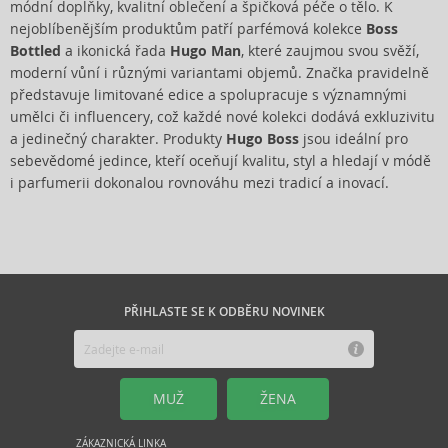
módní doplňky, kvalitní oblečení a špičková péče o tělo. K
nejoblíbenějším produktům patří parfémová kolekce
Boss
Bottled
a ikonická řada
Hugo Man
, které zaujmou svou svěží,
moderní vůní i různými variantami objemů. Značka pravidelně
představuje limitované edice a spolupracuje s významnými
umělci či influencery, což každé nové kolekci dodává exkluzivitu
a jedinečný charakter. Produkty
Hugo Boss
jsou ideální pro
sebevědomé jedince, kteří oceňují kvalitu, styl a hledají v módě
i parfumerii dokonalou rovnováhu mezi tradicí a inovací.
PŘIHLASTE SE K ODBĚRU NOVINEK
MUŽ
ŽENA
ZÁKAZNICKÁ LINKA