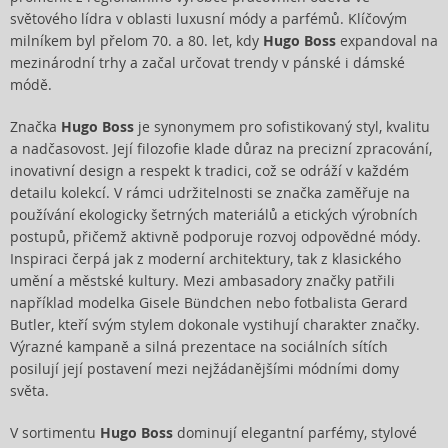
světového lídra v oblasti luxusní módy a parfémů. Klíčovým
milníkem byl přelom 70. a 80. let, kdy
Hugo Boss
expandoval na
mezinárodní trhy a začal určovat trendy v pánské i dámské
módě.
Značka
Hugo Boss
je synonymem pro sofistikovaný styl, kvalitu
a nadčasovost. Její filozofie klade důraz na precizní zpracování,
inovativní design a respekt k tradici, což se odráží v každém
detailu kolekcí. V rámci udržitelnosti se značka zaměřuje na
používání ekologicky šetrných materiálů a etických výrobních
postupů, přičemž aktivně podporuje rozvoj odpovědné módy.
Inspiraci čerpá jak z moderní architektury, tak z klasického
umění a městské kultury. Mezi ambasadory značky patřili
například modelka Gisele Bündchen nebo fotbalista Gerard
Butler, kteří svým stylem dokonale vystihují charakter značky.
Výrazné kampaně a silná prezentace na sociálních sítích
posilují její postavení mezi nejžádanějšími módními domy
světa.
V sortimentu
Hugo Boss
dominují elegantní parfémy, stylové