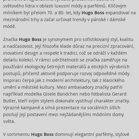
světového lídra v oblasti luxusní módy a parfémů. Klíčovým
milníkem byl přelom 70. a 80. let, kdy
Hugo Boss
expandoval na
mezinárodní trhy a začal určovat trendy v pánské i dámské
módě.
Značka
Hugo Boss
je synonymem pro sofistikovaný styl, kvalitu
a nadčasovost. Její filozofie klade důraz na precizní zpracování,
inovativní design a respekt k tradici, což se odráží v každém
detailu kolekcí. V rámci udržitelnosti se značka zaměřuje na
používání ekologicky šetrných materiálů a etických výrobních
postupů, přičemž aktivně podporuje rozvoj odpovědné módy.
Inspiraci čerpá jak z moderní architektury, tak z klasického
umění a městské kultury. Mezi ambasadory značky patřili
například modelka Gisele Bündchen nebo fotbalista Gerard
Butler, kteří svým stylem dokonale vystihují charakter značky.
Výrazné kampaně a silná prezentace na sociálních sítích
posilují její postavení mezi nejžádanějšími módními domy
světa.
V sortimentu
Hugo Boss
dominují elegantní parfémy, stylové