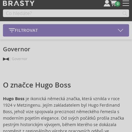
0
FILTROVAT
Governor
Governor
O značce Hugo Boss
Hugo Boss
je ikonická německá značka, která vznikla v roce
1924 v Metzingenu. Jejím zakladatelem byl Hugo Ferdinand
Boss, jehož vize spojovala preciznost německého řemesla s
moderním pojetím elegance. Od svých počátků prošla značka
pestrým historickým vývojem, během kterého se dokázala
proměnit z regionálního výrobce pracovních oděvů ve