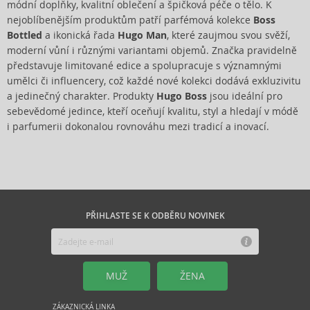
módní doplňky, kvalitní oblečení a špičková péče o tělo. K
nejoblíbenějším produktům patří parfémová kolekce
Boss
Bottled
a ikonická řada
Hugo Man
, které zaujmou svou svěží,
moderní vůní i různými variantami objemů. Značka pravidelně
představuje limitované edice a spolupracuje s významnými
umělci či influencery, což každé nové kolekci dodává exkluzivitu
a jedinečný charakter. Produkty
Hugo Boss
jsou ideální pro
sebevědomé jedince, kteří oceňují kvalitu, styl a hledají v módě
i parfumerii dokonalou rovnováhu mezi tradicí a inovací.
PŘIHLASTE SE K ODBĚRU NOVINEK
MUŽ
ŽENA
ZÁKAZNICKÁ LINKA