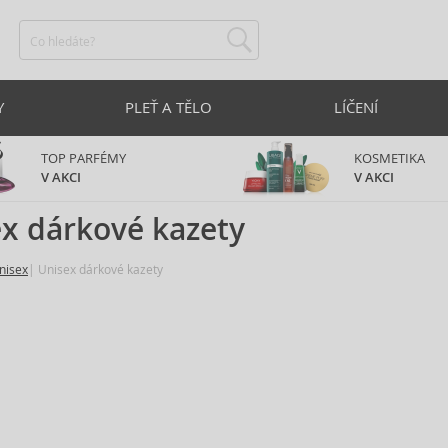
Y
PLEŤ A TĚLO
LÍČENÍ
TOP PARFÉMY
KOSMETIKA
V AKCI
V AKCI
x dárkové kazety
nisex
Unisex dárkové kazety