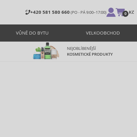
+420 581 580 660
0 Kč
(PO - PÁ 9:00–17:00)
0
VŮNĚ DO BYTU
VELKOOBCHOD
NEJOBLÍBENĚJŠÍ
KOSMETICKÉ PRODUKTY