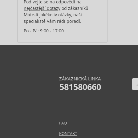
Podívejte se na
odpovědi na
nejčastější dotazy
od zákazníků.
Máte-li jakékoliv otázky, naši
specialisté Vám rádi poradí.
Po - Pá: 9:00 - 17:00
ZÁKAZNICKÁ LINKA
581580660
FAQ
KONTAKT