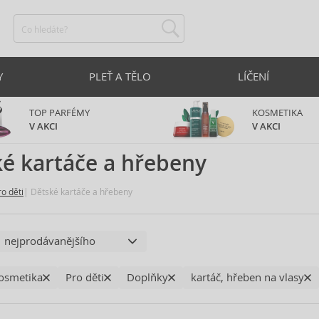
Y
PLEŤ A TĚLO
LÍČENÍ
TOP PARFÉMY
KOSMETIKA
V AKCI
V AKCI
é kartáče a hřebeny
ro děti
Dětské kartáče a hřebeny
osmetika
Pro děti
Doplňky
kartáč, hřeben na vlasy