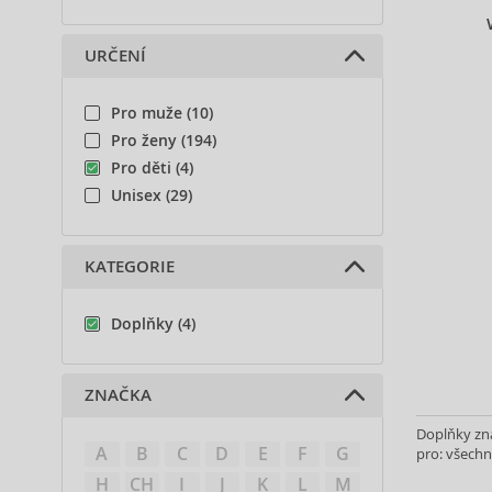
URČENÍ
Pro muže (10)
Pro ženy (194)
Pro děti (4)
Unisex (29)
KATEGORIE
Doplňky (4)
ZNAČKA
Doplňky zna
A
B
C
D
E
F
G
pro: všechn
H
CH
I
J
K
L
M