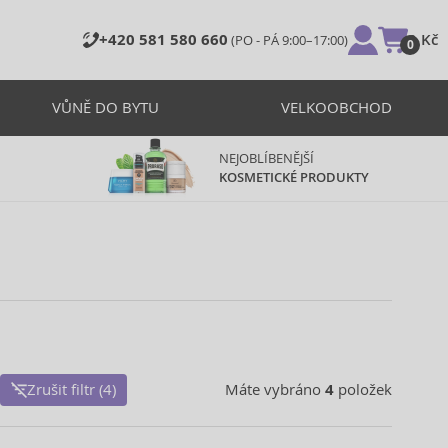
+420 581 580 660
0 Kč
(PO - PÁ 9:00–17:00)
0
VŮNĚ DO BYTU
VELKOOBCHOD
NEJOBLÍBENĚJŠÍ
KOSMETICKÉ PRODUKTY
Zrušit filtr (4)
Máte vybráno
4
položek