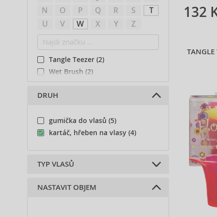
132 
N
O
P
Q
R
S
T
U
V
W
X
Y
Z
TANGLE
Tangle Teezer (2)
Wet Brush (2)
DRUH
gumička do vlasů (5)
kartáč, hřeben na vlasy (4)
TYP VLASŮ
NASTAVIT OBJEM
Všechny typy vlasů (4)