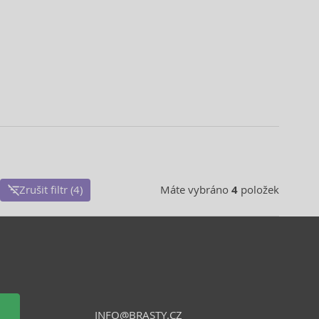
Zrušit filtr (4)
Máte vybráno
4
položek
INFO@BRASTY.CZ