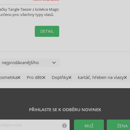
čky Tangle Teezer z kolekce Magic
určeno pro: všechny typy vlasů.
DETAIL
osmetika
Pro děti
Doplňky
kartáč, hřeben na vlasy
PŘIHLASTE SE K ODBĚRU NOVINEK
MUŽ
ŽENA