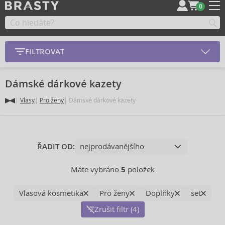
0
FILTROVAT
Dámské dárkové kazety
Vlasy
Pro ženy
Dámské dárkové kazety
ŘADIT OD:
Máte vybráno
5
položek
Vlasová kosmetika
Pro ženy
Doplňky
set
Zrušit filtr (4)