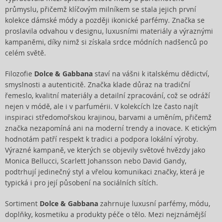
průmyslu, přičemž klíčovým milníkem se stala jejich první
kolekce dámské módy a později ikonické parfémy. Značka se
proslavila odvahou v designu, luxusními materiály a výraznými
kampaněmi, díky nimž si získala srdce módních nadšenců po
celém světě.
Filozofie
Dolce & Gabbana
staví na vášni k italskému dědictví,
smyslnosti a autenticitě. Značka klade důraz na tradiční
řemeslo, kvalitní materiály a detailní zpracování, což se odráží
nejen v módě, ale i v parfumérii. V kolekcích lze často najít
inspiraci středomořskou krajinou, barvami a uměním, přičemž
značka nezapomíná ani na moderní trendy a inovace. K etickým
hodnotám patří respekt k tradici a podpora lokální výroby.
Výrazné kampaně, ve kterých se objevily světové hvězdy jako
Monica Bellucci, Scarlett Johansson nebo David Gandy,
podtrhují jedinečný styl a vřelou komunikaci značky, která je
typická i pro její působení na sociálních sítích.
Sortiment
Dolce & Gabbana
zahrnuje luxusní parfémy, módu,
doplňky, kosmetiku a produkty péče o tělo. Mezi nejznámější