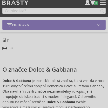
0
FILTROVAT
Sir
Sir
O značce Dolce & Gabbana
Dolce & Gabbana
je ikonická italská značka, která vznikla v roce
1985 díky tvůrčímu spojení Domenica Dolce a Stefana Gabbany.
Oba návrháři vtiskli značce nezaměnitelný rukopis, jenž
propojuje sicilskou tradici s moderní elegancí. Od prvního
debutu na módní scéně se
Dolce & Gabbana
rychle
vypracovala mezi špičku světové módy a parfémového