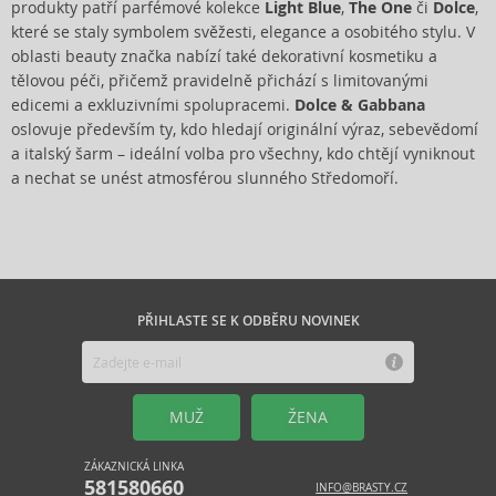
produkty patří parfémové kolekce
Light Blue
,
The One
či
Dolce
,
které se staly symbolem svěžesti, elegance a osobitého stylu. V
oblasti beauty značka nabízí také dekorativní kosmetiku a
tělovou péči, přičemž pravidelně přichází s limitovanými
edicemi a exkluzivními spolupracemi.
Dolce & Gabbana
oslovuje především ty, kdo hledají originální výraz, sebevědomí
a italský šarm – ideální volba pro všechny, kdo chtějí vyniknout
a nechat se unést atmosférou slunného Středomoří.
PŘIHLASTE SE K ODBĚRU NOVINEK
MUŽ
ŽENA
ZÁKAZNICKÁ LINKA
581580660
INFO@BRASTY.CZ