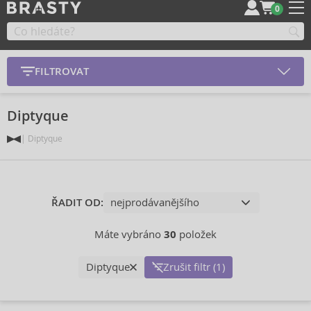
0
FILTROVAT
Diptyque
Diptyque
ŘADIT OD:
Máte vybráno
30
položek
Diptyque
Zrušit filtr (1)