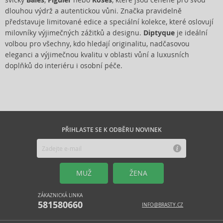
svíčky
Baies
,
Figuier
nebo
Roses
, které jsou ceněné pro svou
dlouhou výdrž a autentickou vůni. Značka pravidelně
představuje limitované edice a speciální kolekce, které oslovují
milovníky výjimečných zážitků a designu.
Diptyque
je ideální
volbou pro všechny, kdo hledají originalitu, nadčasovou
eleganci a výjimečnou kvalitu v oblasti vůní a luxusních
doplňků do interiéru i osobní péče.
PŘIHLASTE SE K ODBĚRU NOVINEK
MUŽ
ŽENA
ZÁKAZNICKÁ LINKA
581580660
INFO@BRASTY.CZ