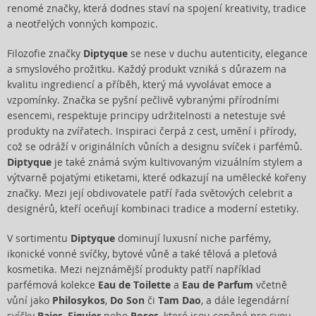
renomé značky, která dodnes staví na spojení kreativity, tradice
a neotřelých vonných kompozic.
Filozofie značky
Diptyque
se nese v duchu autenticity, elegance
a smyslového prožitku. Každý produkt vzniká s důrazem na
kvalitu ingrediencí a příběh, který má vyvolávat emoce a
vzpomínky. Značka se pyšní pečlivě vybranými přírodními
esencemi, respektuje principy udržitelnosti a netestuje své
produkty na zvířatech. Inspiraci čerpá z cest, umění i přírody,
což se odráží v originálních vůních a designu svíček i parfémů.
Diptyque
je také známá svým kultivovaným vizuálním stylem a
výtvarně pojatými etiketami, které odkazují na umělecké kořeny
značky. Mezi její obdivovatele patří řada světových celebrit a
designérů, kteří oceňují kombinaci tradice a moderní estetiky.
V sortimentu
Diptyque
dominují luxusní niche parfémy,
ikonické vonné svíčky, bytové vůně a také tělová a pleťová
kosmetika. Mezi nejznámější produkty patří například
parfémová kolekce
Eau de Toilette
a
Eau de Parfum
včetně
vůní jako
Philosykos
,
Do Son
či
Tam Dao
, a dále legendární