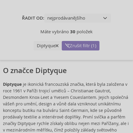
ŘADIT OD:
Máte vybráno
30
položek
Diptyque
Zrušit filtr (1)
O značce Diptyque
Diptyque
je ikonická francouzská značka, která byla založena v
roce 1961 v Paříži trojicí umělců – Christianae Gautrot,
Desmondem Knox-Leet a Yvesem Coueslantem. Jejich společná
vášeň pro umění, design a vůně dala vzniknout unikátnímu
konceptu butiku na bulváru Saint-Germain, kde se původně
prodávaly textilie a interiérové doplňky. První svíčka a parfém
značky Diptyque rychle získaly oblibu nejen mezi Pařížany, ale i
v mezinárodním měřítku, čímž položily základy světového