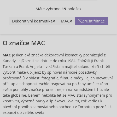
Máte vybráno
19
položek
Dekorativní kosmetika
MAC
Zrušit filtr (2)
O značce MAC
MAC
je ikonická značka dekorativní kosmetiky pocházející z
Kanady, jejíž vznik se datuje do roku 1984. Založili ji Frank
Toskan a Frank Angelo – vizážista a majitel salonu, kteří chtěli
vytvořit make-up, jenž by splňoval náročné požadavky
profesionálů v oblasti fotografie, filmu a módy. Jejich inovativní
přístup a schopnost rychle reagovat na potřeby uměleckého
světa pomohly značce prorazit nejen na kanadském trhu, ale
také globálně. Během několika let se MAC stal synonymem pro
kreativitu, výrazné barvy a špičkovou kvalitu, což vedlo i k
otevření prvního samostatného obchodu v Torontu a později k
expanzi do celého světa.