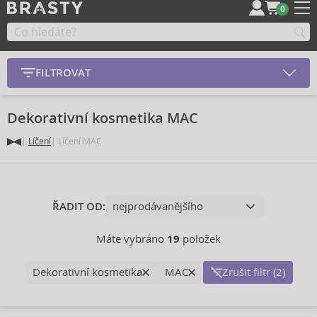
0
FILTROVAT
Dekorativní kosmetika MAC
Líčení
Líčení MAC
ŘADIT OD:
Máte vybráno
19
položek
Dekorativní kosmetika
MAC
Zrušit filtr (2)