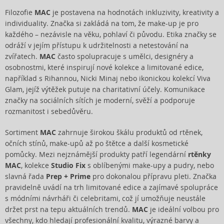
Filozofie
MAC
je postavena na hodnotách inkluzivity, kreativity a
individuality. Značka si zakládá na tom, že make-up je pro
každého – nezávisle na věku, pohlaví či původu. Etika značky se
odráží v jejím přístupu k udržitelnosti a netestování na
zvířatech.
MAC
často spolupracuje s umělci, designéry a
osobnostmi, které inspirují nové kolekce a limitované edice,
například s Rihannou, Nicki Minaj nebo ikonickou kolekcí Viva
Glam, jejíž výtěžek putuje na charitativní účely. Komunikace
značky na sociálních sítích je moderní, svěží a podporuje
rozmanitost i sebedůvěru.
Sortiment
MAC
zahrnuje širokou škálu produktů od rtěnek,
očních stínů, make-upů až po štětce a další kosmetické
pomůcky. Mezi nejznámější produkty patří legendární
rtěnky
MAC
, kolekce
Studio Fix
s oblíbenými make-upy a pudry, nebo
slavná řada
Prep + Prime
pro dokonalou přípravu pleti. Značka
pravidelně uvádí na trh limitované edice a zajímavé spolupráce
s módními návrháři či celebritami, což jí umožňuje neustále
držet prst na tepu aktuálních trendů.
MAC
je ideální volbou pro
všechny, kdo hledají profesionální kvalitu, výrazné barvy a