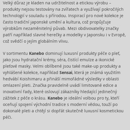
Velký důraz je kladen na udržitelnost a etickou výrobu –
produkty nejsou testovány na zvířatech a využívají pokročilých
technologií v souladu s přírodou. Inspirací pro nové kolekce je
často tradiční japonské umění a kultura, což propůjčuje
výrobkům nezaměnitelný půvab. Mezi obdivovatelky značky
patří například slavné herečky a modelky v Japonsku i v Evropě,
což svědčí o jejím globálním vlivu.
V sortimentu
Kanebo
dominují luxusní produkty péče o pleť,
jako jsou hydratační krémy, séra, čistící emulze a ikonické
pleťové masky. Velmi oblíbené jsou také make-up produkty a
vyhlášené kolekce, například
Sensai
, která je známá využitím
hedvábí Koishimaru a přináší mimořádné výsledky v oblasti
omlazení pleti. Značka pravidelně uvádí limitované edice a
inovativní řady, které oslovují zákazníky hledající jedinečný
zážitek z péče o krásu.
Kanebo
je ideální volbou pro ty, kteří
oceňují spojení východní tradice s moderní vědou, touží po
dokonalé pleti a chtějí si dopřát skutečně luxusní kosmetickou
péči.