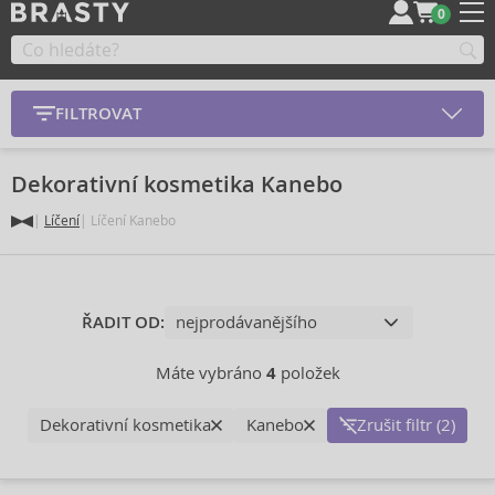
0
FILTROVAT
Dekorativní kosmetika Kanebo
Líčení
Líčení Kanebo
ŘADIT OD:
Máte vybráno
4
položek
Dekorativní kosmetika
Kanebo
Zrušit filtr (2)