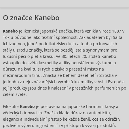
O značce Kanebo
Kanebo
je ikonická japonská značka, která vznikla v roce 1887 v
Tokiu původně jako textilní společnost. Zakladatelem byl Saita
Ichizaemon, jehož podnikatelský duch a touha po inovacích
stály u zrodu značky, která se později stala synonymem pro
luxusní péči o pleť a krásu. Ve 30. letech 20. století Kanebo
vstoupilo do světa kosmetiky a díky neustálému výzkumu a
důrazu na kvalitu si rychle získalo prestižní místo na
mezinárodním trhu. Značka se během desetiletí rozrostla v
jednoho z nejuznávanějších výrobců kosmetiky v Asii i Evropě a
její produkty jsou dnes k nalezení v prestižních parfumeriích po
celém světě.
Filozofie
Kanebo
je postavena na japonské harmonii krásy a
vědeckých inovacích. Značka klade důraz na autenticitu,
eleganci a individuální přístup ke každé ženě, což se odráží v
pečlivém výběru ingrediencí i v přístupu k vývoji produktů.