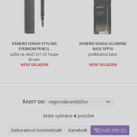
KANEBO SENSAI STYLING
KANEBO SENSAI GLOWING
EYEBROW PENCIL
BASE SPF10
tužka na obočí 2v1 03 Taupe
podkladová báze
Brown
NENÍ SKLADEM
NENÍ SKLADEM
ŘADIT OD:
Máte vybráno
4
položek
Dekorativní kosmetika
Kanebo
Zrušit filtr (2)