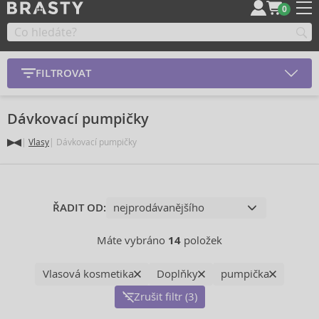
0
FILTROVAT
Dávkovací pumpičky
Vlasy
Dávkovací pumpičky
ŘADIT OD:
Máte vybráno
14
položek
Vlasová kosmetika
Doplňky
pumpička
Zrušit filtr (3)