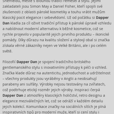
Sheffieldu, městě s dlouhou tradicí řemesel a stylu. Jejími
zakladateli jsou Simon May a Daniel Fisher, kteří spojili své
zkušenosti z oblasti pánské kosmetiky a touhu vrátit mužům
klasický pocit elegance i sebevědomí. Už od počátku si
Dapper
Dan
kladla za cíl oživit tradiční přístup k pánské úpravě vzhledu
a nabídnout moderní alternativu k běžné kosmetice, což se
rychle projevilo v popularitě jejich prvního produktu – ikonické
pomády. Díky důrazu na kvalitu složení a stylový obal si značka
získala věrné zákazníky nejen ve Velké Británii, ale i po celém
světě.
Filozofií
Dapper Dan
je spojení tradičního britského
gentlemanského stylu s inovativními přístupy k péči o vzhled.
Značka klade důraz na autenticitu, jednoduchost a udržitelnost
– všechny produkty jsou vyráběny v Anglii a neobsahují
parabeny ani sulfáty. Výrobky nejsou testovány na zvířatech,
což podtrhuje etický rozměr jejich výroby. Inspiraci čerpá
Dapper Dan
z atmosféry klasických holičství, retro designu a
elegance meziválečných let, což se odráží v každém detailu
jejich kolekcí. Komunikace značky na sociálních sítích je plná
inspirativních tipů pro moderní muže, kteří si cení stylu i