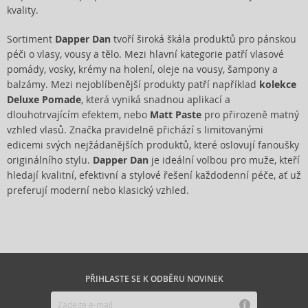
kvality.
Sortiment
Dapper Dan
tvoří široká škála produktů pro pánskou
péči o vlasy, vousy a tělo. Mezi hlavní kategorie patří vlasové
pomády, vosky, krémy na holení, oleje na vousy, šampony a
balzámy. Mezi nejoblíbenější produkty patří například
kolekce
Deluxe Pomade
, která vyniká snadnou aplikací a
dlouhotrvajícím efektem, nebo
Matt Paste
pro přirozeně matný
vzhled vlasů. Značka pravidelně přichází s limitovanými
edicemi svých nejžádanějších produktů, které oslovují fanoušky
originálního stylu.
Dapper Dan
je ideální volbou pro muže, kteří
hledají kvalitní, efektivní a stylové řešení každodenní péče, ať už
preferují moderní nebo klasický vzhled.
PŘIHLASTE SE K ODBĚRU NOVINEK