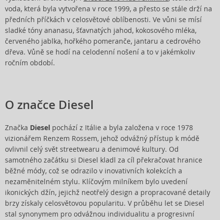
voda, která byla vytvořena v roce 1999, a přesto se stále drží na
předních příčkách v celosvětové oblíbenosti. Ve vůni se mísí
sladké tóny ananasu, šťavnatých jahod, kokosového mléka,
červeného jablka, hořkého pomeranče, jantaru a cedrového
dřeva. Vůně se hodí na celodenní nošení a to v jakémkoliv
ročním období.
O značce Diesel
Značka
Diesel
pochází z Itálie a byla založena v roce 1978
vizionářem Renzem Rossem, jehož odvážný přístup k módě
ovlivnil celý svět streetwearu a denimové kultury. Od
samotného začátku si Diesel kladl za cíl překračovat hranice
běžné módy, což se odrazilo v inovativních kolekcích a
nezaměnitelném stylu. Klíčovým milníkem bylo uvedení
ikonických džín, jejichž neotřelý design a propracované detaily
brzy získaly celosvětovou popularitu. V průběhu let se Diesel
stal synonymem pro odvážnou individualitu a progresivní