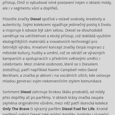
přístup, čímž si vybudoval silné postavení nejen v oblasti módy,
ale i v segmentu vůní a doplňků.
Filozofie značky
Diesel
spočívá v oslavě svobody, kreativity a
autenticity. Svými kolekcemi vyjadřuje jedinečný postoj k životu
a inspiruje k odvaze být sám sebou. Diesel se dlouhodobě
zaměřuje na udržitelnost a etický přístup, což dokládá využitím
ekologičtějších materiálů a inovativních technologií pro
šetrnější výrobu. Kreativní koncept značky čerpá inspiraci z
městské kultury, hudby a umění, což se odráží ve výrazných
kampaních a spolupracích s předními světovými umělci i
celebritami. Mezi známé osobnosti, které se s Dieselem
ztotožňují, patří například Naomi Campbell nebo David
Beckham, a značka je aktivní i na sociálních sítích, kde oslovuje
mladou generaci svým nekonvenčním stylem komunikace.
Sortiment
Diesel
zahrnuje širokou škálu produktů, od módy
přes doplňky až po parfémy. V oblasti krásy značka zaujala
zejména originálními vůněmi, mezi něž patří ikonická kolekce
Only The Brave
či výrazný parfém
Diesel Fuel for Life
. Kromě
parfémů nabízí Diesel také módní doplňky, hodinky i sluneční