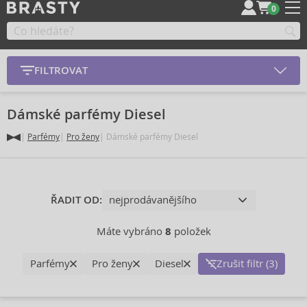
0
FILTROVAT
Dámské parfémy Diesel
Parfémy
Pro ženy
Dámské parfémy Diesel
ŘADIT OD:
Máte vybráno
8
položek
Parfémy
Pro ženy
Diesel
Zrušit filtr (3)