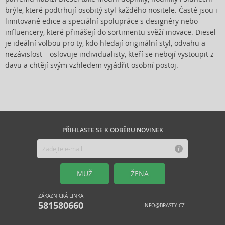
brýle, které podtrhují osobitý styl každého nositele. Časté jsou i
limitované edice a speciální spolupráce s designéry nebo
influencery, které přinášejí do sortimentu svěží inovace. Diesel
je ideální volbou pro ty, kdo hledají originální styl, odvahu a
nezávislost – oslovuje individualisty, kteří se nebojí vystoupit z
davu a chtějí svým vzhledem vyjádřit osobní postoj.
PŘIHLASTE SE K ODBĚRU NOVINEK
MUŽ
ŽENA
ZÁKAZNICKÁ LINKA
581580660
INFO@BRASTY.CZ