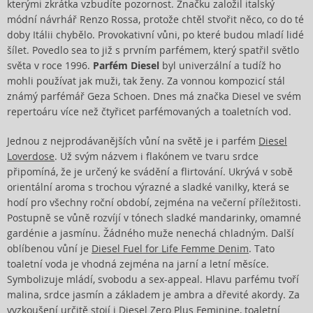
kterými zkrátka vzbudíte pozornost. Značku založil italský
módní návrhář Renzo Rossa, protože chtěl stvořit něco, co do té
doby Itálii chybělo. Provokativní vůni, po které budou mladí lidé
šílet. Povedlo sea to již s prvním parfémem, který spatřil světlo
světa v roce 1996.
Parfém Diesel
byl univerzální a tudíž ho
mohli používat jak muži, tak ženy. Za vonnou kompozicí stál
známý parfémář Geza Schoen. Dnes má značka Diesel ve svém
repertoáru více než čtyřicet parfémovaných a toaletních vod.
Jednou z nejprodávanějších vůní na světě je i parfém
Diesel
Loverdose
. Už svým názvem i flakónem ve tvaru srdce
připomíná, že je určený ke svádění a flirtování. Ukrývá v sobě
orientální aroma s trochou výrazné a sladké vanilky, která se
hodí pro všechny roční období, zejména na večerní příležitosti.
Postupně se vůně rozvíjí v tónech sladké mandarinky, omamné
gardénie a jasmínu. Žádného muže nenechá chladným. Další
oblíbenou vůní je
Diesel Fuel for Life Femme Denim
. Tato
toaletní voda je vhodná zejména na jarní a letní měsíce.
Symbolizuje mládí, svobodu a sex-appeal. Hlavu parfému tvoří
malina, srdce jasmín a základem je ambra a dřevité akordy. Za
vyzkoušení určitě stojí i
Diesel Zero Plus Feminine
, toaletní