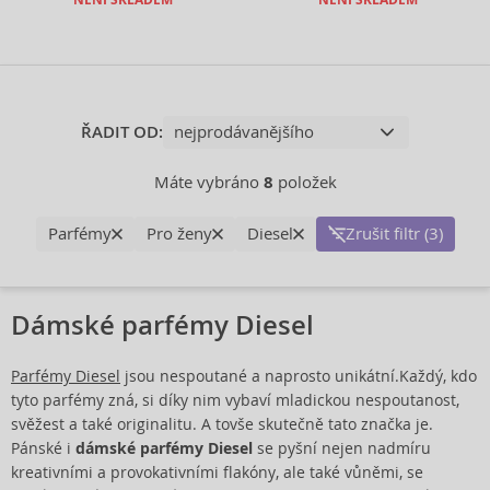
NENÍ SKLADEM
NENÍ SKLADEM
ŘADIT OD:
Máte vybráno
8
položek
Parfémy
Pro ženy
Diesel
Zrušit filtr (3)
Dámské parfémy Diesel
Parfémy Diesel
jsou nespoutané a naprosto unikátní.Každý, kdo
tyto parfémy zná, si díky nim vybaví mladickou nespoutanost,
svěžest a také originalitu. A tovše skutečně tato značka je.
Pánské i
dámské parfémy Diesel
se pyšní nejen nadmíru
kreativními a provokativními flakóny, ale také vůněmi, se