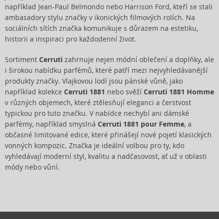
například Jean-Paul Belmondo nebo Harrison Ford, kteří se stali
ambasadory stylu značky v ikonických filmových rolích. Na
sociálních sítích značka komunikuje s důrazem na estetiku,
historii a inspiraci pro každodenní život.
Sortiment
Cerruti
zahrnuje nejen módní oblečení a doplňky, ale
i širokou nabídku parfémů, které patří mezi nejvyhledávanější
produkty značky. Vlajkovou lodí jsou pánské vůně, jako
například kolekce
Cerruti 1881
nebo svěží
Cerruti 1881 Homme
v různých objemech, které ztělesňují eleganci a čerstvost
typickou pro tuto značku. V nabídce nechybí ani dámské
parfémy, například smyslná
Cerruti 1881 pour Femme
, a
občasné limitované edice, které přinášejí nové pojetí klasických
vonných kompozic. Značka je ideální volbou pro ty, kdo
vyhledávají moderní styl, kvalitu a nadčasovost, ať už v oblasti
módy nebo vůní.