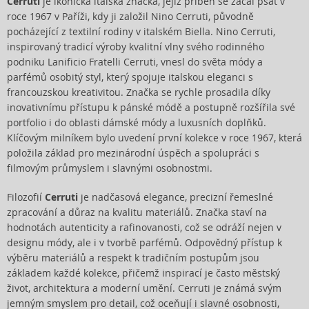
Cerruti
je ikonická italská značka, jejíž příběh se začal psát v
roce 1967 v Paříži, kdy ji založil Nino Cerruti, původně
pocházející z textilní rodiny v italském Biella. Nino Cerruti,
inspirovaný tradicí výroby kvalitní vlny svého rodinného
podniku Lanificio Fratelli Cerruti, vnesl do světa módy a
parfémů osobitý styl, který spojuje italskou eleganci s
francouzskou kreativitou. Značka se rychle prosadila díky
inovativnímu přístupu k pánské módě a postupně rozšířila své
portfolio i do oblasti dámské módy a luxusních doplňků.
Klíčovým milníkem bylo uvedení první kolekce v roce 1967, která
položila základ pro mezinárodní úspěch a spolupráci s
filmovým průmyslem i slavnými osobnostmi.
Filozofií
Cerruti
je nadčasová elegance, precizní řemeslné
zpracování a důraz na kvalitu materiálů. Značka staví na
hodnotách autenticity a rafinovanosti, což se odráží nejen v
designu módy, ale i v tvorbě parfémů. Odpovědný přístup k
výběru materiálů a respekt k tradičním postupům jsou
základem každé kolekce, přičemž inspirací je často městský
život, architektura a moderní umění. Cerruti je známá svým
jemným smyslem pro detail, což oceňují i slavné osobnosti,