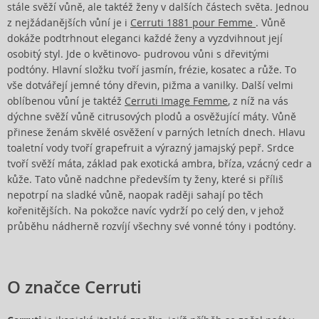
stále svěží vůně, ale taktéž ženy v dalších částech světa. Jednou
z nejžádanějších vůní je i
Cerruti 1881 pour Femme
. Vůně
dokáže podtrhnout eleganci každé ženy a vyzdvihnout její
osobitý styl. Jde o květinovo- pudrovou vůni s dřevitými
podtóny. Hlavní složku tvoří jasmín, frézie, kosatec a růže. To
vše dotvářejí jemné tóny dřevin, pižma a vanilky. Další velmi
oblíbenou vůní je taktéž
Cerruti Image Femme
, z níž na vás
dýchne svěží vůně citrusových plodů a osvěžující máty. Vůně
přinese ženám skvělé osvěžení v parných letních dnech. Hlavu
toaletní vody tvoří grapefruit a výrazný jamajský pepř. Srdce
tvoří svěží máta, základ pak exotická ambra, bříza, vzácný cedr a
kůže. Tato vůně nadchne především ty ženy, které si příliš
nepotrpí na sladké vůně, naopak raději sahají po těch
kořenitějších. Na pokožce navíc vydrží po celý den, v jehož
průběhu nádherně rozvíjí všechny své vonné tóny i podtóny.
O značce Cerruti