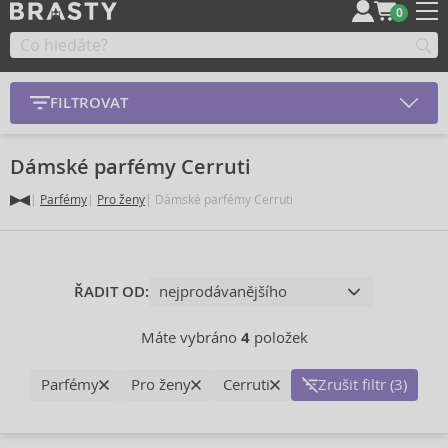
0
FILTROVAT
Dámské parfémy Cerruti
Parfémy
Pro ženy
Dámské parfémy Cerruti
ŘADIT OD:
Máte vybráno
4
položek
Parfémy
Pro ženy
Cerruti
Zrušit filtr (3)