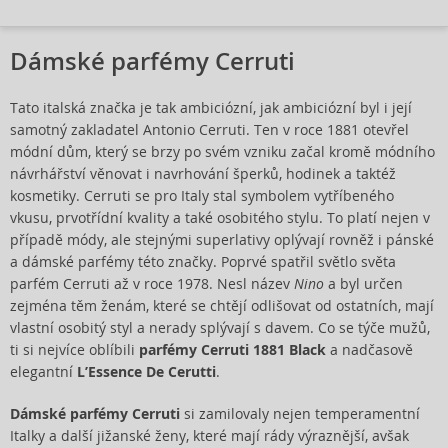
Dámské parfémy Cerruti
Tato italská značka je tak ambiciózní, jak ambiciózní byl i její
samotný zakladatel Antonio Cerruti. Ten v roce 1881 otevřel
módní dům, který se brzy po svém vzniku začal kromě módního
návrhářství věnovat i navrhování šperků, hodinek a taktéž
kosmetiky. Cerruti se pro Italy stal symbolem vytříbeného
vkusu, prvotřídní kvality a také osobitého stylu. To platí nejen v
případě módy, ale stejnými superlativy oplývají rovněž i pánské
a dámské parfémy této značky. Poprvé spatřil světlo světa
parfém Cerruti až v roce 1978. Nesl název
Nino
a byl určen
zejména těm ženám, které se chtějí odlišovat od ostatních, mají
vlastní osobitý styl a nerady splývají s davem. Co se týče mužů,
ti si nejvíce oblíbili
parfémy Cerruti 1881 Black
a nadčasově
elegantní
L’Essence De Cerutti
.
Dámské parfémy Cerruti
si zamilovaly nejen temperamentní
Italky a další jižanské ženy, které mají rády výraznější, avšak