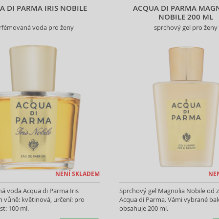
 DI PARMA IRIS NOBILE
ACQUA DI PARMA MAG
NOBILE 200 ML
rfémovaná voda pro ženy
sprchový gel pro ženy
NENÍ SKLADEM
NE
á voda Acqua di Parma Iris
Sprchový gel Magnolia Nobile od 
h vůně: květinová, určení: pro
Acqua di Parma. Vámi vybrané bal
st: 100 ml.
obsahuje 200 ml.