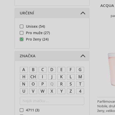
ACQUA 
URČENÍ
pa
Unisex (54)
Pro muže (27)
Pro ženy (24)
ZNAČKA
A
B
C
D
E
F
G
H
CH
I
J
K
L
M
N
O
P
Q
R
S
T
U
V
W
X
Y
Z
4
Parfémovan
Nobile, dru
4711 (3)
ženy, veliko