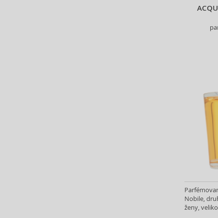
ACQUA
Coach (22)
Costume National (6)
pa
Coty (8)
Courreges (5)
Creed (17)
Cuba (39)
Custo Barcelona (3)
Dana (1)
David Beckham (6)
David Yurman (2)
Davidoff (37)
Dermacol (10)
Desigual (3)
Diesel (8)
Diptyque (7)
Parfémovan
DKNY (81)
Nobile, dru
Dolce & Gabbana (68)
ženy, veliko
Dsquared2 (15)