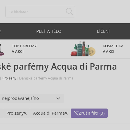
Y
PLEŤ A TĚLO
LÍČENÍ
TOP PARFÉMY
KOSMETIKA
V AKCI
V AKCI
ké parfémy Acqua di Parma
Pro ženy
Dámské parfémy Acqua di Parma
Pro ženy
Acqua di Parma
Zrušit filtr (3)