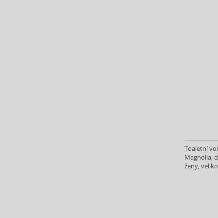
Caramelo (1)
Carolina Herrera (66)
Caron (6)
Carrera (2)
Cartier (30)
Carven (3)
Caudalie (3)
Celine Dion (12)
Cerruti (4)
Chanel (72)
Chloé (69)
Chopard (21)
Toaletní v
Christian Audigier (5)
Magnolia, d
ženy, veliko
Christian Lacroix (1)
Christina Aguilera (30)
Clarins (3)
Clean (18)
Clinique (10)