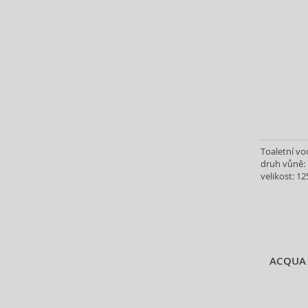
Bill Blass (4)
Billie Eilish (2)
Biotherm (3)
Blumarine (4)
Bob Mackie (2)
Bond No. 9 (23)
Bottega Veneta (10)
Boucheron (18)
Bourjois (10)
Toaletní vo
druh vůně: 
Britney Spears (39)
velikost: 12
Bruno Banani (44)
Burberry (57)
Bvlgari (71)
Byblos (8)
Byredo (8)
ACQUA 
Cacharel (42)
Calvin Klein (73)
Camara (19)