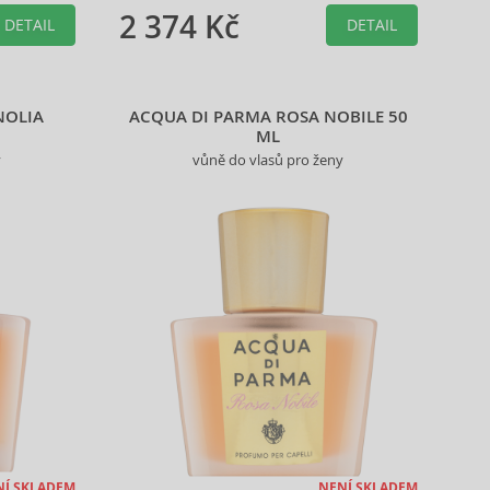
2 374 Kč
DETAIL
DETAIL
NOLIA
ACQUA DI PARMA ROSA NOBILE 50
ML
y
vůně do vlasů pro ženy
NÍ SKLADEM
NENÍ SKLADEM