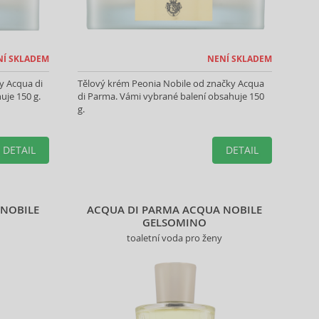
NÍ SKLADEM
NENÍ SKLADEM
y Acqua di
Tělový krém Peonia Nobile od značky Acqua
uje 150 g.
di Parma. Vámi vybrané balení obsahuje 150
g.
DETAIL
DETAIL
 NOBILE
ACQUA DI PARMA ACQUA NOBILE
GELSOMINO
toaletní voda pro ženy