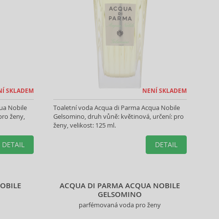
NÍ SKLADEM
NENÍ SKLADEM
ua Nobile
Toaletní voda Acqua di Parma Acqua Nobile
pro ženy,
Gelsomino, druh vůně: květinová, určení: pro
ženy, velikost: 125 ml.
DETAIL
DETAIL
NOBILE
ACQUA DI PARMA ACQUA NOBILE
GELSOMINO
parfémovaná voda pro ženy