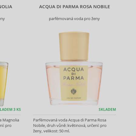
NOLIA
ACQUA DI PARMA ROSA NOBILE
eny
parfémovaná voda pro ženy
LADEM 3 KS
SKLADEM
a Magnolia
Parfémovaná voda Acqua di Parma Rosa
ní: pro
Nobile, druh vůně: květinová, určení: pro
ženy, velikost: 50 ml.