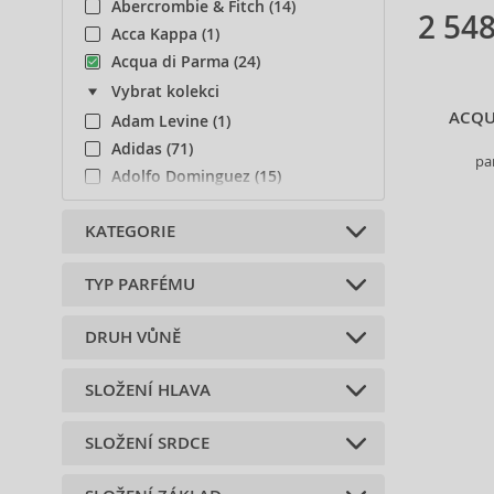
Abercrombie & Fitch (14)
2 548
Acca Kappa (1)
Acqua di Parma (24)
Vybrat kolekci
ACQU
Adam Levine (1)
Adidas (71)
pa
Adolfo Dominguez (15)
Adyan (32)
KATEGORIE
Afnan (28)
Agent Provocateur (13)
TYP PARFÉMU
Aigner (19)
Niche (18)
Ajmal (57)
Tělové doplňky (8)
DRUH VŮNĚ
Al Haramain (53)
Parfémované vody (8)
Al Wataniah (22)
Tělové krémy (2)
SLOŽENÍ HLAVA
květinová (21)
Alberta Ferretti (1)
Tělová mléka (1)
citrusová (1)
Alexander McQueen (2)
Toaletní vody (5)
SLOŽENÍ SRDCE
anýz (1)
dřevitá (1)
Alexandre.J (10)
Vůně do vlasů (2)
badyán (1)
orientální (1)
Alfred Sung (5)
Dárkové sady (1)