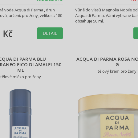
á voda Acqua di Parma , druh
Vůně do vlasů Magnolia Nobile od
ová, určení: pro ženy, velikost: 180
Acqua di Parma. Vámi vybrané bal
obsahuje 50 ml.
 Kč
DETAIL
CQUA DI PARMA BLU
ACQUA DI PARMA ROSA NO
RANEO FICO DI AMALFI 150
G
ML
tělový krém pro ženy
tělové mléko pro ženy