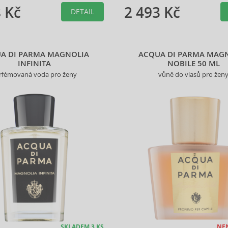
 Kč
2 493 Kč
DETAIL
A DI PARMA MAGNOLIA
ACQUA DI PARMA MAG
INFINITA
NOBILE 50 ML
rfémovaná voda pro ženy
vůně do vlasů pro žen
SKLADEM 3 KS
NE