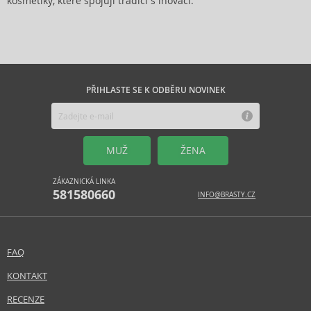
kosmetiky, které spojují tradici s inovací.
PŘIHLASTE SE K ODBĚRU NOVINEK
MUŽ
ŽENA
ZÁKAZNICKÁ LINKA
581580660
INFO@BRASTY.CZ
FAQ
KONTAKT
RECENZE