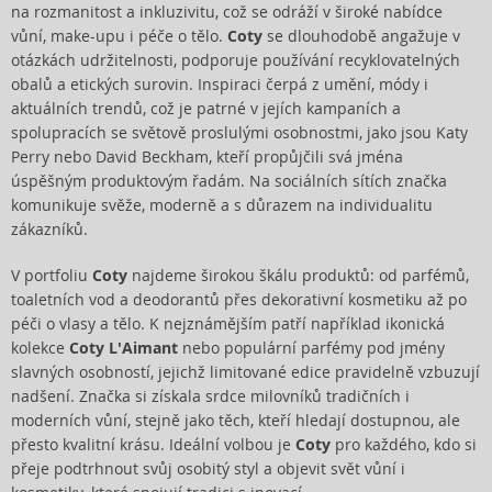
na rozmanitost a inkluzivitu, což se odráží v široké nabídce
vůní, make-upu i péče o tělo.
Coty
se dlouhodobě angažuje v
otázkách udržitelnosti, podporuje používání recyklovatelných
obalů a etických surovin. Inspiraci čerpá z umění, módy i
aktuálních trendů, což je patrné v jejích kampaních a
spolupracích se světově proslulými osobnostmi, jako jsou Katy
Perry nebo David Beckham, kteří propůjčili svá jména
úspěšným produktovým řadám. Na sociálních sítích značka
komunikuje svěže, moderně a s důrazem na individualitu
zákazníků.
V portfoliu
Coty
najdeme širokou škálu produktů: od parfémů,
toaletních vod a deodorantů přes dekorativní kosmetiku až po
péči o vlasy a tělo. K nejznámějším patří například ikonická
kolekce
Coty L'Aimant
nebo populární parfémy pod jmény
slavných osobností, jejichž limitované edice pravidelně vzbuzují
nadšení. Značka si získala srdce milovníků tradičních i
moderních vůní, stejně jako těch, kteří hledají dostupnou, ale
přesto kvalitní krásu. Ideální volbou je
Coty
pro každého, kdo si
přeje podtrhnout svůj osobitý styl a objevit svět vůní i