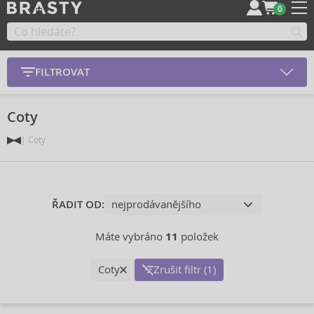
0
FILTROVAT
Coty
Coty
ŘADIT OD:
Máte vybráno
11
položek
Coty
Zrušit filtr (1)