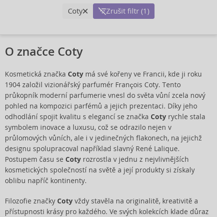
Coty
Zrušit filtr (1)
O značce Coty
Kosmetická značka
Coty
má své kořeny ve Francii, kde ji roku
1904 založil vizionářský parfumér François Coty. Tento
průkopník moderní parfumerie vnesl do světa vůní zcela nový
pohled na kompozici parfémů a jejich prezentaci. Díky jeho
odhodlání spojit kvalitu s elegancí se značka
Coty
rychle stala
symbolem inovace a luxusu, což se odrazilo nejen v
průlomových vůních, ale i v jedinečných flakonech, na jejichž
designu spolupracoval například slavný René Lalique.
Postupem času se
Coty
rozrostla v jednu z nejvlivnějších
kosmetických společností na světě a její produkty si získaly
oblibu napříč kontinenty.
Filozofie značky
Coty
vždy stavěla na originalitě, kreativitě a
přístupnosti krásy pro každého. Ve svých kolekcích klade důraz