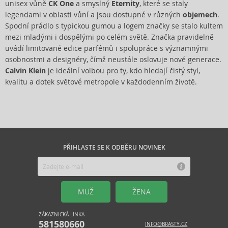
unisex vůně
CK One
a smyslný
Eternity
, které se staly
legendami v oblasti vůní a jsou dostupné v různých
objemech
.
Spodní prádlo s typickou gumou a logem značky se stalo kultem
mezi mladými i dospělými po celém světě. Značka pravidelně
uvádí limitované edice parfémů i spolupráce s významnými
osobnostmi a designéry, čímž neustále oslovuje nové generace.
Calvin Klein
je ideální volbou pro ty, kdo hledají čistý styl,
kvalitu a dotek světové metropole v každodenním životě.
PŘIHLASTE SE K ODBĚRU NOVINEK
MUŽ
ŽENA
ZÁKAZNICKÁ LINKA
581580660
INFO@BRASTY.CZ