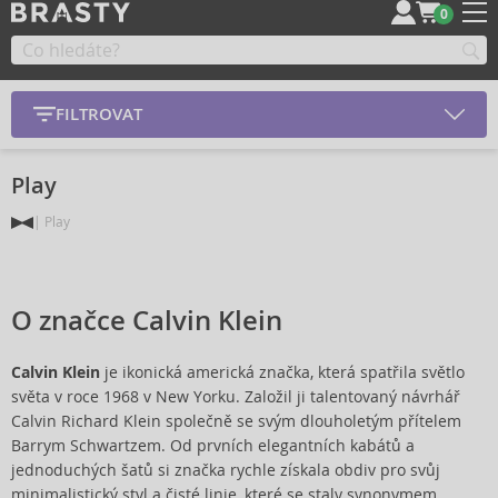
0
FILTROVAT
Play
Play
O značce Calvin Klein
Calvin Klein
je ikonická americká značka, která spatřila světlo
světa v roce 1968 v New Yorku. Založil ji talentovaný návrhář
Calvin Richard Klein společně se svým dlouholetým přítelem
Barrym Schwartzem. Od prvních elegantních kabátů a
jednoduchých šatů si značka rychle získala obdiv pro svůj
minimalistický styl a čisté linie, které se staly synonymem