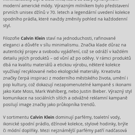
moderní americké módy. Výrazným milníkem bylo představení
prvních unisex džínů v 70. letech a legendární uvedení kolekce
spodního prádla, které navždy změnily pohled na každodenní
styl.
Filozofie
Calvin Klein
staví na jednoduchosti, rafinované
eleganci a důvěře v sílu minimalismu. Značka klade důraz na
autentický projev a svobodu vyjádření, což se odráží v každém
detailu jejích produktů – od vůní až po oděvy. V rámci produktů
dbá na kvalitu materiálů a etickou výrobu, některé kolekce
využívají recyklované nebo ekologické materiály. Kreativita
značky čerpá inspiraci z moderního městského života, umění i
pop kultury, což dokazují nezapomenutelné kampaně s ikonami
jako Kate Moss, Mark Wahlberg, nebo Justin Bieber. Výrazný styl
komunikace na sociálních sítích a odvážné reklamní kampaně
posilují image značky jako průkopníka trendů.
V sortimentu
Calvin Klein
dominují parfémy, toaletní vody,
ikonické spodní prádlo, džínové kolekce, stylové hodinky, brýle
či módní doplňky. Mezi nejznámější parfémy patří nadčasová