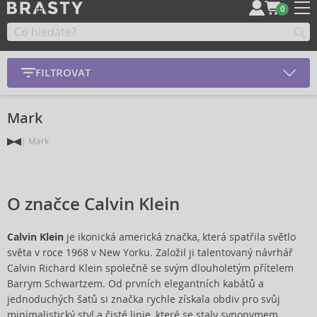
0
FILTROVAT
Mark
Mark
O značce Calvin Klein
Calvin Klein
je ikonická americká značka, která spatřila světlo
světa v roce 1968 v New Yorku. Založil ji talentovaný návrhář
Calvin Richard Klein společně se svým dlouholetým přítelem
Barrym Schwartzem. Od prvních elegantních kabátů a
jednoduchých šatů si značka rychle získala obdiv pro svůj
minimalistický styl a čisté linie, které se staly synonymem