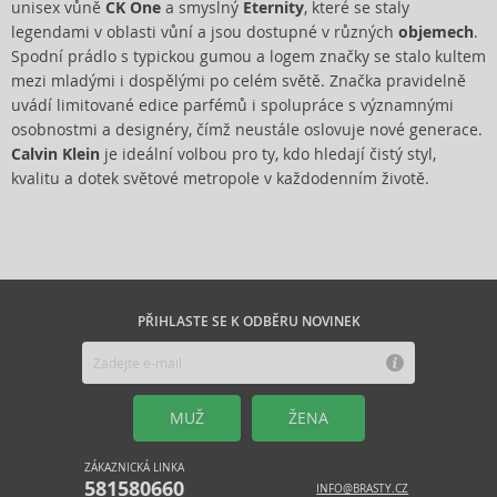
unisex vůně
CK One
a smyslný
Eternity
, které se staly
legendami v oblasti vůní a jsou dostupné v různých
objemech
.
Spodní prádlo s typickou gumou a logem značky se stalo kultem
mezi mladými i dospělými po celém světě. Značka pravidelně
uvádí limitované edice parfémů i spolupráce s významnými
osobnostmi a designéry, čímž neustále oslovuje nové generace.
Calvin Klein
je ideální volbou pro ty, kdo hledají čistý styl,
kvalitu a dotek světové metropole v každodenním životě.
PŘIHLASTE SE K ODBĚRU NOVINEK
MUŽ
ŽENA
ZÁKAZNICKÁ LINKA
581580660
INFO@BRASTY.CZ