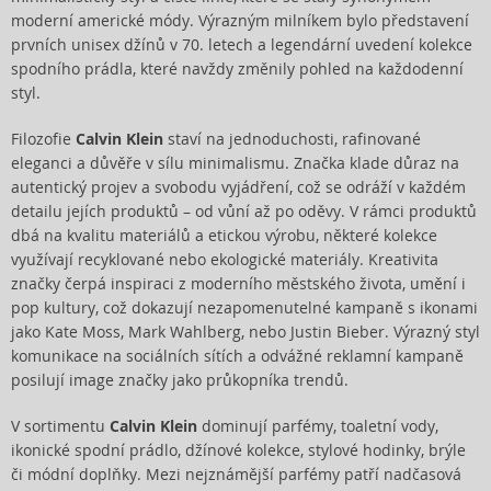
moderní americké módy. Výrazným milníkem bylo představení
prvních unisex džínů v 70. letech a legendární uvedení kolekce
spodního prádla, které navždy změnily pohled na každodenní
styl.
Filozofie
Calvin Klein
staví na jednoduchosti, rafinované
eleganci a důvěře v sílu minimalismu. Značka klade důraz na
autentický projev a svobodu vyjádření, což se odráží v každém
detailu jejích produktů – od vůní až po oděvy. V rámci produktů
dbá na kvalitu materiálů a etickou výrobu, některé kolekce
využívají recyklované nebo ekologické materiály. Kreativita
značky čerpá inspiraci z moderního městského života, umění i
pop kultury, což dokazují nezapomenutelné kampaně s ikonami
jako Kate Moss, Mark Wahlberg, nebo Justin Bieber. Výrazný styl
komunikace na sociálních sítích a odvážné reklamní kampaně
posilují image značky jako průkopníka trendů.
V sortimentu
Calvin Klein
dominují parfémy, toaletní vody,
ikonické spodní prádlo, džínové kolekce, stylové hodinky, brýle
či módní doplňky. Mezi nejznámější parfémy patří nadčasová