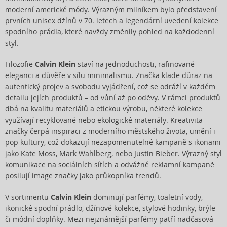
moderní americké módy. Výrazným milníkem bylo představení
prvních unisex džínů v 70. letech a legendární uvedení kolekce
spodního prádla, které navždy změnily pohled na každodenní
styl.
Filozofie
Calvin Klein
staví na jednoduchosti, rafinované
eleganci a důvěře v sílu minimalismu. Značka klade důraz na
autentický projev a svobodu vyjádření, což se odráží v každém
detailu jejích produktů – od vůní až po oděvy. V rámci produktů
dbá na kvalitu materiálů a etickou výrobu, některé kolekce
využívají recyklované nebo ekologické materiály. Kreativita
značky čerpá inspiraci z moderního městského života, umění i
pop kultury, což dokazují nezapomenutelné kampaně s ikonami
jako Kate Moss, Mark Wahlberg, nebo Justin Bieber. Výrazný styl
komunikace na sociálních sítích a odvážné reklamní kampaně
posilují image značky jako průkopníka trendů.
V sortimentu
Calvin Klein
dominují parfémy, toaletní vody,
ikonické spodní prádlo, džínové kolekce, stylové hodinky, brýle
či módní doplňky. Mezi nejznámější parfémy patří nadčasová