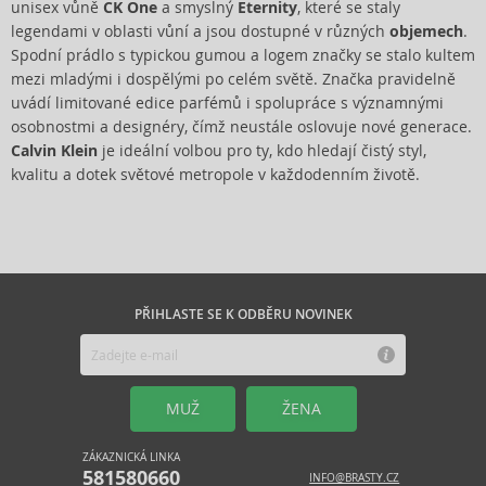
unisex vůně
CK One
a smyslný
Eternity
, které se staly
legendami v oblasti vůní a jsou dostupné v různých
objemech
.
Spodní prádlo s typickou gumou a logem značky se stalo kultem
mezi mladými i dospělými po celém světě. Značka pravidelně
uvádí limitované edice parfémů i spolupráce s významnými
osobnostmi a designéry, čímž neustále oslovuje nové generace.
Calvin Klein
je ideální volbou pro ty, kdo hledají čistý styl,
kvalitu a dotek světové metropole v každodenním životě.
PŘIHLASTE SE K ODBĚRU NOVINEK
MUŽ
ŽENA
ZÁKAZNICKÁ LINKA
581580660
INFO@BRASTY.CZ