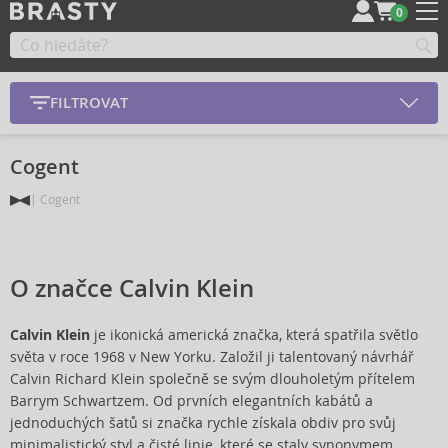
0
FILTROVAT
Cogent
Cogent
O značce Calvin Klein
Calvin Klein
je ikonická americká značka, která spatřila světlo
světa v roce 1968 v New Yorku. Založil ji talentovaný návrhář
Calvin Richard Klein společně se svým dlouholetým přítelem
Barrym Schwartzem. Od prvních elegantních kabátů a
jednoduchých šatů si značka rychle získala obdiv pro svůj
minimalistický styl a čisté linie, které se staly synonymem